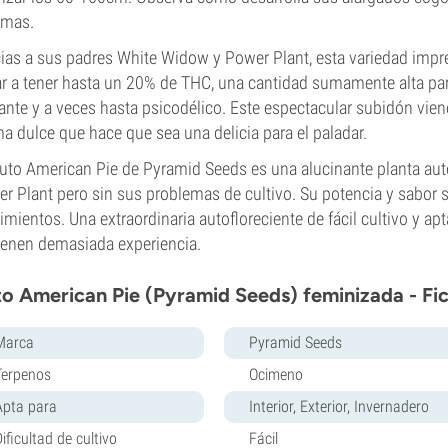
omas.
ias a sus padres White Widow y Power Plant, esta variedad impr
ar a tener hasta un 20% de THC, una cantidad sumamente alta pa
jante y a veces hasta psicodélico. Este espectacular subidón vi
a dulce que hace que sea una delicia para el paladar.
uto American Pie de Pyramid Seeds es una alucinante planta aut
r Plant pero sin sus problemas de cultivo. Su potencia y sabor
imientos. Una extraordinaria autofloreciente de fácil cultivo y apt
ienen demasiada experiencia.
o American Pie (Pyramid Seeds) feminizada - Fi
Marca
Pyramid Seeds
Terpenos
Ocimeno
Apta para
Interior, Exterior, Invernadero
ificultad de cultivo
Fácil