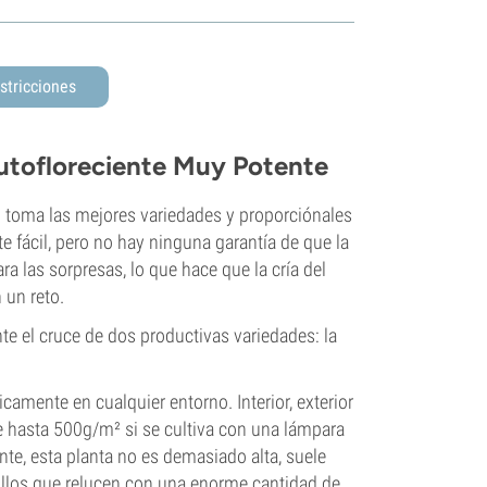
stricciones
utofloreciente Muy Potente
a: toma las mejores variedades y proporciónales
e fácil, pero no hay ninguna garantía de que la
a las sorpresas, lo que hace que la cría del
 un reto.
e el cruce de dos productivas variedades: la
icamente en cualquier entorno. Interior, exterior
de hasta 500g/m² si se cultiva con una lámpara
ente, esta planta no es demasiado alta, suele
llos que relucen con una enorme cantidad de