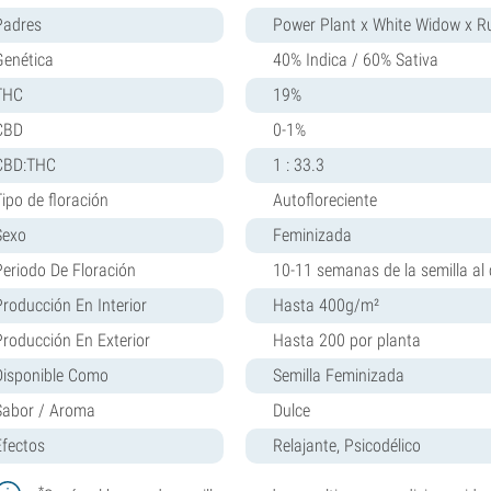
Padres
Power Plant x White Widow x Ru
Genética
40% Indica / 60% Sativa
THC
19%
CBD
0-1%
CBD:THC
1 : 33.3
Tipo de floración
Autofloreciente
Sexo
Feminizada
Periodo De Floración
10-11 semanas de la semilla al 
Producción En Interior
Hasta 400g/m²
Producción En Exterior
Hasta 200 por planta
Disponible Como
Semilla Feminizada
Sabor / Aroma
Dulce
Efectos
Relajante, Psicodélico
*