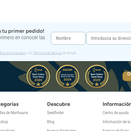
 tu primer pedido!
 primero en conocer las
ítica de Privacidad
y los
Términos de Servicio
de Google.
D
egorías
Descubre
Informació
llas de Marihuana
Seedfinder
Centro de ayuda
shop
Blog
Información de l
rizadores
Nuevos Productos
Formas de Pago