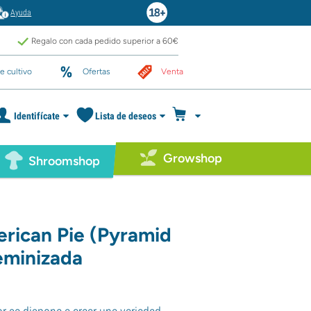
Ayuda
Regalo con cada pedido superior a 60€
e cultivo
Ofertas
Venta
Identifícate
Lista de deseos
Growshop
Shroomshop
rican Pie (Pyramid
eminizada