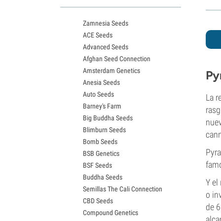
Variedades White Widow
Semillas de Northern Lights
Zamnesia Seeds
Semillas de Granddaddy Purple
ACE Seeds
Semillas de OG Kush
Advanced Seeds
Semillas de Blue Dream
Afghan Seed Connection
Semillas de Lemon Haze
Amsterdam Genetics
Semillas de Bruce Banner
Py
Anesia Seeds
Semillas de Gelato
Auto Seeds
Semillas de Sour Diesel
La r
Barney's Farm
Semillas de Jack Herer
rasg
Big Buddha Seeds
Semillas de Girl Scout Cookies
nuev
Blimburn Seeds
Semillas de Wedding Cake
cann
Bomb Seeds
Semillas de Zkittlez
Pyra
BSB Genetics
Semillas de Pineapple Express
famo
BSF Seeds
Semillas de Chemdawg
Buddha Seeds
Semillas de Hindu Kush
Y el
Semillas The Cali Connection
Semillas de Mimosa
o in
CBD Seeds
de 6
Compound Genetics
alca