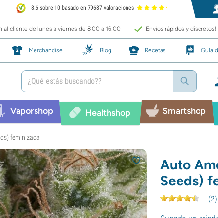
8.6 sobre 10 basado en 79687 valoraciones
 al cliente de lunes a viernes de 8:00 a 16:00
¡Envíos rápidos y discretos!
Merchandise
Blog
Recetas
Guía d
Vaporshop
Smartshop
Healthshop
eds) feminizada
Auto Ame
Seeds) f
(
2
)