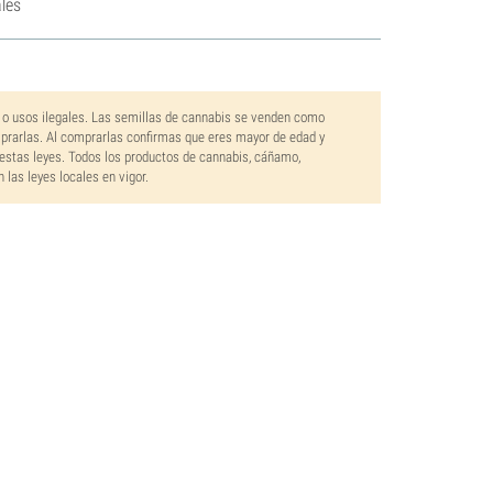
les
 o usos ilegales. Las semillas de cannabis se venden como
mprarlas. Al comprarlas confirmas que eres mayor de edad y
estas leyes. Todos los productos de cannabis, cáñamo,
las leyes locales en vigor.