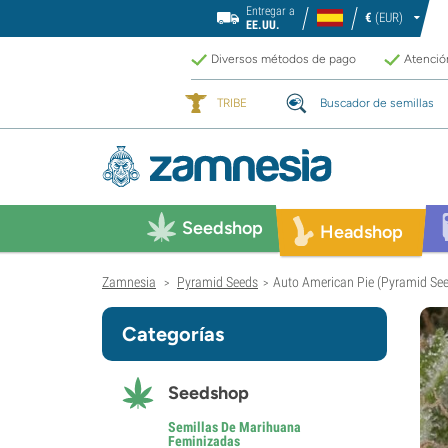
Entregar a
€
(EUR)
EE.UU.
Diversos métodos de pago
Atención
TRIBE
Buscador de semillas
Seedshop
Headshop
Zamnesia
Pyramid Seeds
Auto American Pie (Pyramid Se
>
>
Categorías
Seedshop
Semillas De Marihuana
Feminizadas