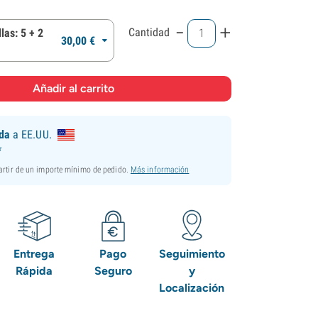
-
+
Cantidad
las: 5 + 2
30,
00
€
ida
a EE.UU.
*
partir de un importe mínimo de pedido.
Más información
Entrega
Pago
Seguimiento
Rápida
Seguro
y
Localización