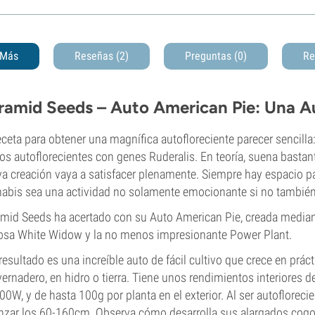
Más
Reseñas (2)
Preguntas
(0)
Re
ramid Seeds – Auto American Pie: Una A
eceta para obtener una magnífica autofloreciente parecer sencill
os autoflorecientes con genes Ruderalis. En teoría, suena bastant
a creación vaya a satisfacer plenamente. Siempre hay espacio par
abis sea una actividad no solamente emocionante si no también
mid Seeds ha acertado con su Auto American Pie, creada mediant
sa White Widow y la no menos impresionante Power Plant.
 resultado es una increíble auto de fácil cultivo que crece en práct
vernadero, en hidro o tierra. Tiene unos rendimientos interiores 
00W, y de hasta 100g por planta en el exterior. Al ser autofloreci
nzar los 60-160cm. Observa cómo desarrolla sus alargados cogo