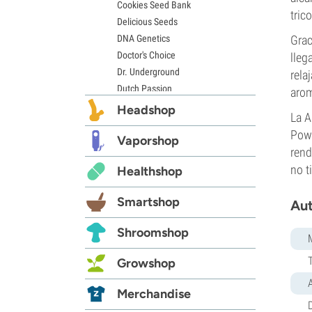
Cookies Seed Bank
tric
Delicious Seeds
DNA Genetics
Grac
Doctor's Choice
lleg
Dr. Underground
rela
Dutch Passion
arom
Elite Seeds
Headshop
La A
Eva Seeds
Powe
Exotic Seed
Vaporshop
rend
Expert Seeds
no t
Healthshop
FastBuds
Female Seeds
Smartshop
Aut
French Touch Seeds
Garden of Green
Shroomshop
GeneSeeds
Genehtik Seeds
Growshop
G13 Labs
Grass-O-Matic
Merchandise
D
Greenhouse Seeds