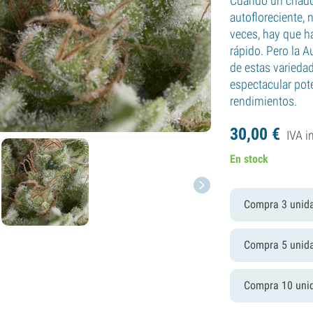
Cuando un criado
autofloreciente, 
veces, hay que h
rápido. Pero la 
de estas variedad
espectacular pot
rendimientos.
30,
00
€
IVA i
En stock
Compra 3 unid
Compra 5 unid
Compra 10 uni