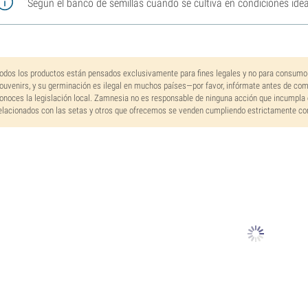
Según el banco de semillas cuando se cultiva en condiciones idea
odos los productos están pensados exclusivamente para fines legales y no para consumo
ouvenirs, y su germinación es ilegal en muchos países—por favor, infórmate antes de co
onoces la legislación local. Zamnesia no es responsable de ninguna acción que incumpla 
elacionados con las setas y otros que ofrecemos se venden cumpliendo estrictamente con 