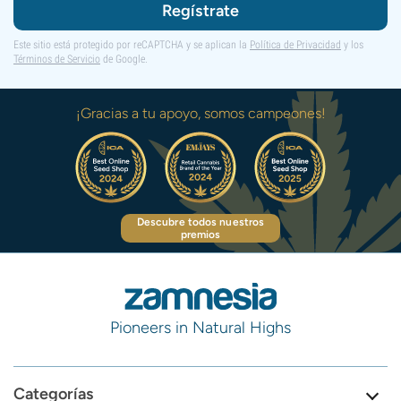
Regístrate
Este sitio está protegido por reCAPTCHA y se aplican la
Política de Privacidad
y los
Términos de Servicio
de Google.
¡Gracias a tu apoyo, somos campeones!
Descubre todos nuestros
premios
Pioneers in Natural Highs
Categorías