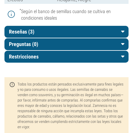
*
Según el banco de semillas cuando se cultiva en
condiciones ideales
Reseñas (3)
Preguntas
(0)
Restricciones
Todos los productos están pensados exclusivamente para fines legales
y no para consumo o usos ilegales. Las semillas de cannabis se
venden como souvenirs, y su germinación es ilegal en muchos países—
por favor, infórmate antes de comprarlas. Al comprarlas confirmas que
eres mayor de edad y conoces la legislación local. Zamnesia no es
responsable de ninguna acción que incumpla estas leyes. Todos los
productos de cannabis, cáñamo, relacionados con las setas y otros que
ofrecemos se venden cumpliendo estrictamente con las leyes locales
en vigor.