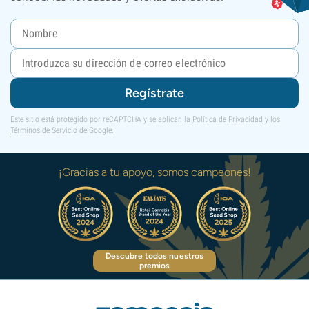
Regístrate
Este sitio está protegido por reCAPTCHA y se aplican la
Política de Privacidad
y los
Términos de Servicio
de Google.
¡Gracias a tu apoyo, somos campeones!
Descubre todos nuestros
premios