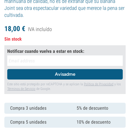
marihuana de calidad, no es de extrañar que su Banana
Joint sea otra espectacular variedad que merece la pena ser
cultivada.
18,
00
€
IVA incluído
Sin stock
Notificar cuando vuelva a estar en stock:
Avisadme
Este sitio está protegido por reCAPTCHA y se aplican la
Política de Privacidad
y los
Términos de Servicio
de Google.
Compra 3 unidades
5% de descuento
Compra 5 unidades
10% de descuento