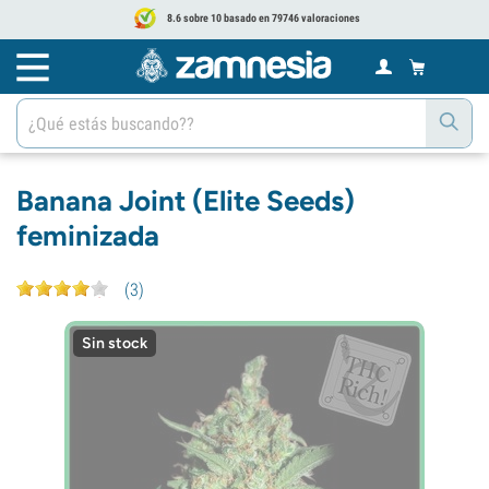
8.6 sobre 10 basado en 79746 valoraciones
Banana Joint (Elite Seeds)
feminizada
(
3
)
Sin stock