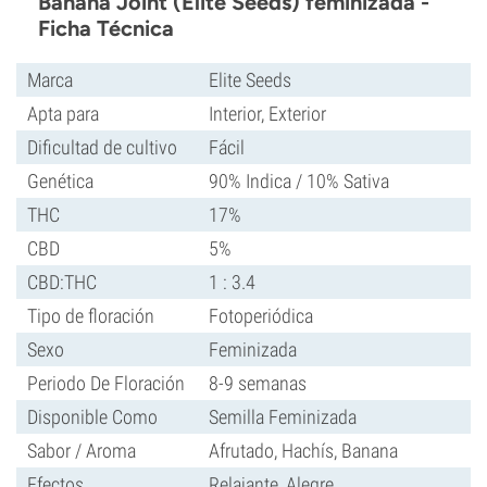
Banana Joint (Elite Seeds) feminizada -
Ficha Técnica
Marca
Elite Seeds
Apta para
Interior, Exterior
Dificultad de cultivo
Fácil
Genética
90% Indica / 10% Sativa
THC
17%
CBD
5%
CBD:THC
1 : 3.4
Tipo de floración
Fotoperiódica
Sexo
Feminizada
Periodo De Floración
8-9 semanas
Disponible Como
Semilla Feminizada
Sabor / Aroma
Afrutado, Hachís, Banana
Efectos
Relajante, Alegre