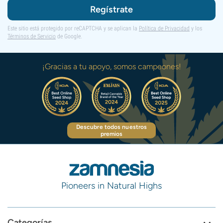
Regístrate
Este sitio está protegido por reCAPTCHA y se aplican la
Política de Privacidad
y los
Términos de Servicio
de Google.
¡Gracias a tu apoyo, somos campeones!
Descubre todos nuestros
premios
Pioneers in Natural Highs
Categorías