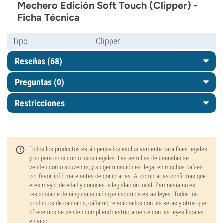
Mechero Edición Soft Touch (Clipper) -
Ficha Técnica
Tipo
Clipper
Reseñas (68)
Preguntas
(0)
Restricciones
Todos los productos están pensados exclusivamente para fines legales
y no para consumo o usos ilegales. Las semillas de cannabis se
venden como souvenirs, y su germinación es ilegal en muchos países—
por favor, infórmate antes de comprarlas. Al comprarlas confirmas que
eres mayor de edad y conoces la legislación local. Zamnesia no es
responsable de ninguna acción que incumpla estas leyes. Todos los
productos de cannabis, cáñamo, relacionados con las setas y otros que
ofrecemos se venden cumpliendo estrictamente con las leyes locales
en vigor.