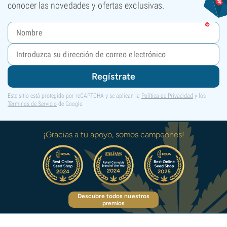
conocer las novedades y ofertas exclusivas.
Regístrate
Este sitio está protegido por reCAPTCHA y se aplican la
Política de Privacidad
y los
Términos de Servicio
de Google.
¡Gracias a tu apoyo, somos campeones!
Descubre todos nuestros
premios