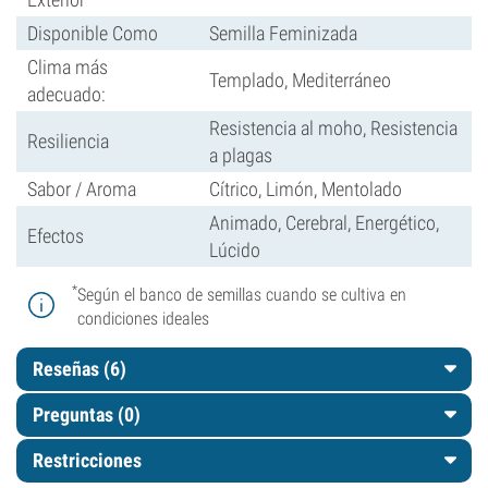
Disponible Como
Semilla Feminizada
Clima más
Templado, Mediterráneo
adecuado:
Resistencia al moho, Resistencia
Resiliencia
a plagas
Sabor / Aroma
Cítrico, Limón, Mentolado
Animado, Cerebral, Energético,
Efectos
Lúcido
*
Según el banco de semillas cuando se cultiva en
condiciones ideales
Reseñas (6)
Preguntas
(0)
Restricciones