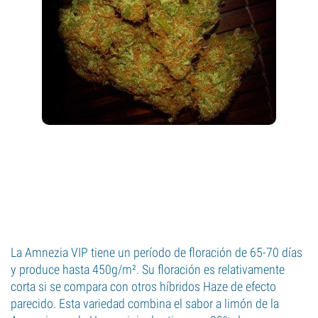
La Amnezia VIP tiene un período de floración de 65-70 días
y produce hasta 450g/m². Su floración es relativamente
corta si se compara con otros híbridos Haze de efecto
parecido. Esta variedad combina el sabor a limón de la