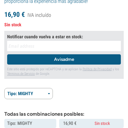
proporciona la experiencia más agradable!
16,
90
€
IVA incluído
Sin stock
Notificar cuando vuelva a estar en stock:
Avisadme
Este sitio está protegido por reCAPTCHA y se aplican la
Política de Privacidad
y los
Términos de Servicio
de Google.
Tipo: MIGHTY
Todas las combinaciones posibles:
Tipo: MIGHTY
16,
90
€
Sin stock