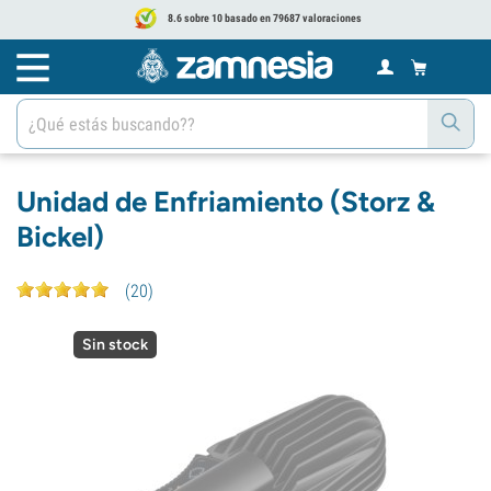
8.6 sobre 10 basado en 79687 valoraciones
Unidad de Enfriamiento (Storz &
Bickel)
(
20
)
Sin stock