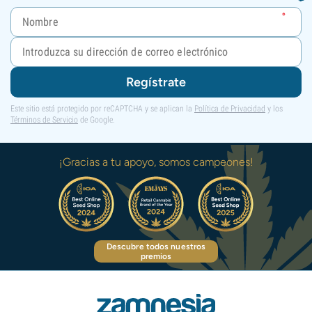
Regístrate
Este sitio está protegido por reCAPTCHA y se aplican la
Política de Privacidad
y los
Términos de Servicio
de Google.
¡Gracias a tu apoyo, somos campeones!
Descubre todos nuestros
premios