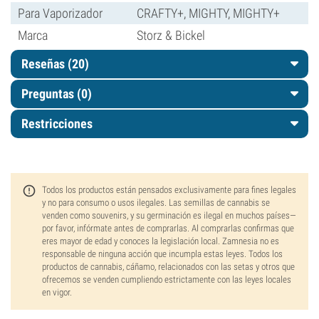
Para Vaporizador
CRAFTY+, MIGHTY, MIGHTY+
Marca
Storz & Bickel
Reseñas (20)
Preguntas
(0)
Restricciones
Todos los productos están pensados exclusivamente para fines legales
y no para consumo o usos ilegales. Las semillas de cannabis se
venden como souvenirs, y su germinación es ilegal en muchos países—
por favor, infórmate antes de comprarlas. Al comprarlas confirmas que
eres mayor de edad y conoces la legislación local. Zamnesia no es
responsable de ninguna acción que incumpla estas leyes. Todos los
productos de cannabis, cáñamo, relacionados con las setas y otros que
ofrecemos se venden cumpliendo estrictamente con las leyes locales
en vigor.