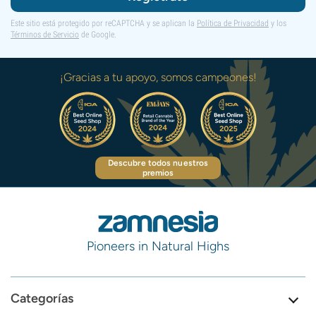
Este sitio está protegido por reCAPTCHA y se aplican la
Política de Privacidad
y los
Términos de Servicio
de Google.
¡Gracias a tu apoyo, somos campeones!
Descubre todos nuestros
premios
Pioneers in Natural Highs
Categorías