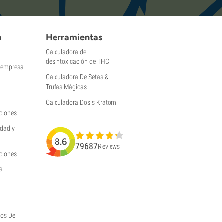
n
Herramientas
Calculadora de
desintoxicación de THC
a empresa
Calculadora De Setas &
Trufas Mágicas
Calculadora Dosis Kratom
ciones
idad y
8.6
79687
Reviews
uciones
s
hos De