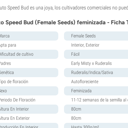
uto Speed Bud es una joya, los cultivadores comerciales no pued
o Speed Bud (Female Seeds) feminizada - Ficha 
Marca
Female Seeds
Apta para
Interior, Exterior
ificultad de cultivo
Fácil
Padres
Early Misty x Ruderalis
Genética
Ruderalis/Indica/Sativa
Tipo de floración
Autofloreciente
Sexo
Feminizada
Periodo De Floración
11-12 semanas de la semilla al 
ltura En Interior
80cm
Altura En Exterior
80cm
Producción En Interior
Hasta 300g/m²