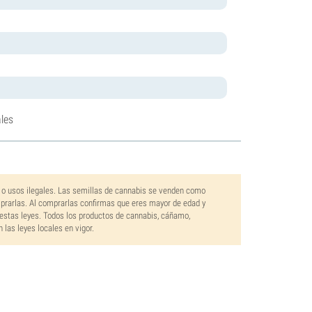
les
 o usos ilegales. Las semillas de cannabis se venden como
mprarlas. Al comprarlas confirmas que eres mayor de edad y
estas leyes. Todos los productos de cannabis, cáñamo,
las leyes locales en vigor.