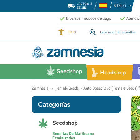
Entregar a
€
(EUR)
EE.UU.
Diversos métodos de pago
Atención
TRIBE
Buscador de semillas
Seedshop
Headshop
Zamnesia
Female Seeds
Auto Speed Bud (Female Seeds) 
>
>
Categorías
Seedshop
Semillas De Marihuana
Feminizadas