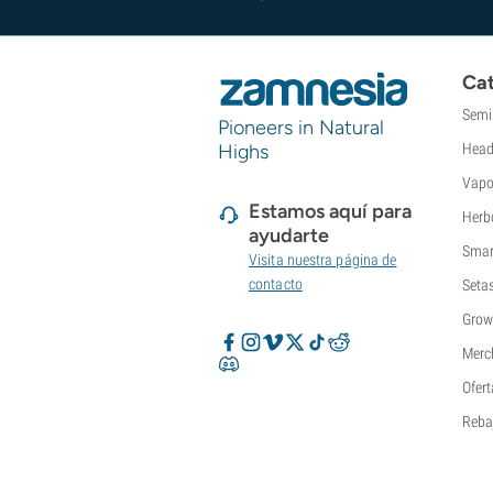
Super Sativa Seed Club
Super Strains
Sweet Seeds
Cat
TICAL
T.H. Seeds
Semi
Pioneers in Natural
Top Tao Seeds
Highs
Head
Vision Seeds
Vapo
VIP Seeds
Estamos aquí para
Herb
White Label
ayudarte
World Of Seeds
Smar
Visita nuestra página de
Bancos de semillas
contacto
Seta
Grow
Merc
Ofert
Reba