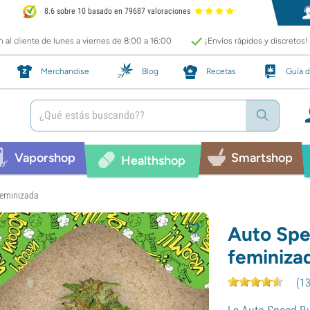
8.6 sobre 10 basado en 79687 valoraciones
 al cliente de lunes a viernes de 8:00 a 16:00
¡Envíos rápidos y discretos!
Merchandise
Blog
Recetas
Guía d
Vaporshop
Smartshop
Healthshop
feminizada
Auto Spe
feminiza
(
1