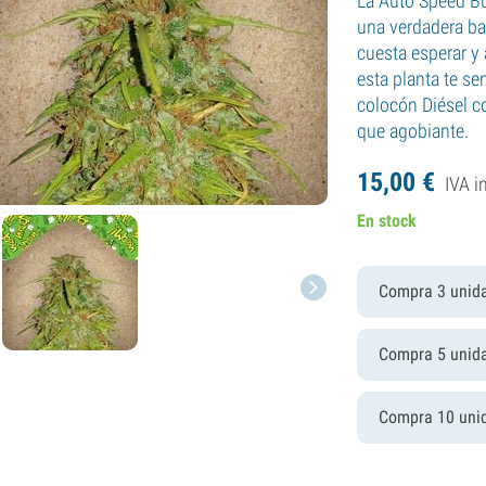
La Auto Speed Bu
una verdadera bal
cuesta esperar y 
esta planta te se
colocón Diésel 
que agobiante.
15,
00
€
IVA i
En stock
Compra 3 unid
Compra 5 unid
Compra 10 uni