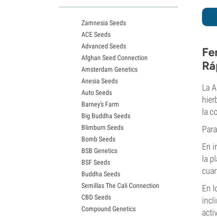
Variedades White Widow
Semillas de Northern Lights
Zamnesia Seeds
Semillas de Granddaddy Purple
ACE Seeds
Semillas de OG Kush
Advanced Seeds
Semillas de Blue Dream
Fe
Afghan Seed Connection
Semillas de Lemon Haze
Rá
Amsterdam Genetics
Semillas de Bruce Banner
Anesia Seeds
Semillas de Gelato
La 
Auto Seeds
Semillas de Sour Diesel
hier
Barney's Farm
Semillas de Jack Herer
la c
Big Buddha Seeds
Semillas de Girl Scout Cookies
Blimburn Seeds
Para
Semillas de Wedding Cake
Bomb Seeds
Semillas de Zkittlez
En i
BSB Genetics
Semillas de Pineapple Express
la p
BSF Seeds
Semillas de Chemdawg
cuar
Buddha Seeds
Semillas de Hindu Kush
Semillas The Cali Connection
Semillas de Mimosa
En l
CBD Seeds
incl
Compound Genetics
acti