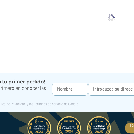
 tu primer pedido!
 primero en conocer las
ítica de Privacidad
y los
Términos de Servicio
de Google.
D