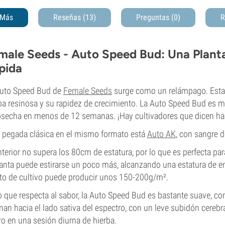
Más
Reseñas (13)
Preguntas
(0)
R
male Seeds - Auto Speed Bud: Una Planta
pida
Auto Speed Bud de
Female Seeds
surge como un relámpago. Esta 
ba resinosa y su rapidez de crecimiento. La Auto Speed Bud es m
osecha en menos de 12 semanas. ¡Hay cultivadores que dicen ha
 pegada clásica en el mismo formato está
Auto AK
, con sangre d
nterior no supera los 80cm de estatura, por lo que es perfecta para e
lanta puede estirarse un poco más, alcanzando una estatura de e
to de cultivo puede producir unos 150-200g/m².
o que respecta al sabor, la Auto Speed Bud es bastante suave, con
inan hacia el lado sativa del espectro, con un leve subidón cereb
vo en una sesión diurna de hierba.