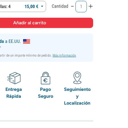
-
+
Cantidad
las: 4
15,
00
€
ida
a EE.UU.
*
partir de un importe mínimo de pedido.
Más información
Entrega
Pago
Seguimiento
Rápida
Seguro
y
Localización