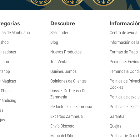
egorías
Descubre
Informació
llas de Marihuana
Seedfinder
Centro de ayuda
shop
Blog
Información de l
rizadores
Nuevos Productos
Formas de Pago
olario
Top Ventas
Pedidos & Envíos
tshop
Quiénes Somos
Términos & Condi
s Mágicas
Opiniones de Clientes
Política de Privac
Cookies
 Shop
Dossier De Prensa De
Zamnesia
Política de devol
handising
Redactores de Zamnesia
Política de reseña
as
Expertos Zamnesia
Garantía
jas
Envío Discreto
Quejas
Mapa del Sitio
Política De Derec