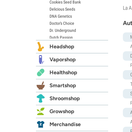
Cookies Seed Bank
La A
Delicious Seeds
DNA Genetics
Aut
Doctor's Choice
Dr. Underground
Dutch Passion
Elite Seeds
Headshop
Eva Seeds
D
Exotic Seed
Vaporshop
Expert Seeds
Healthshop
FastBuds
Female Seeds
Smartshop
French Touch Seeds
Garden of Green
Shroomshop
GeneSeeds
Genehtik Seeds
Growshop
A
G13 Labs
Grass-O-Matic
Merchandise
Greenhouse Seeds