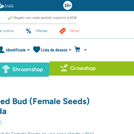
Ayuda
Regalo con cada pedido superior a 60€
e cultivo
Ofertas
Venta
Identifícate
Lista de deseos
Growshop
Shroomshop
ed Bud (Female Seeds)
da
3
)