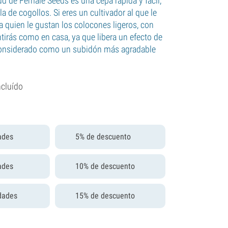
d de Female Seeds es una cepa rápida y fácil,
a de cogollos. Si eres un cultivador al que le
a quien le gustan los colocones ligeros, con
ntirás como en casa, ya que libera un efecto de
considerado como un subidón más agradable
ncluído
ades
5% de descuento
ades
10% de descuento
dades
15% de descuento