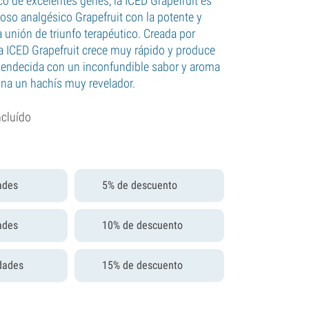
o de excelentes genes, la ICED Grapefruit es
roso analgésico Grapefruit con la potente y
a unión de triunfo terapéutico. Creada por
a ICED Grapefruit crece muy rápido y produce
Bendecida con un inconfundible sabor y aroma
ona un hachís muy revelador.
ncluído
ades
5% de descuento
ades
10% de descuento
dades
15% de descuento