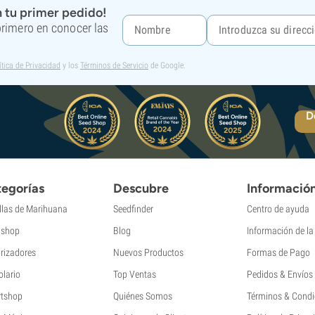
 tu primer pedido!
 primero en conocer las
ítica de Privacidad
y los
Términos de Servicio
de Google.
D
egorías
Descubre
Informació
llas de Marihuana
Seedfinder
Centro de ayuda
shop
Blog
Información de l
rizadores
Nuevos Productos
Formas de Pago
olario
Top Ventas
Pedidos & Envíos
tshop
Quiénes Somos
Términos & Condi