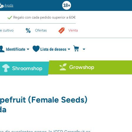
Ayuda
Regalo con cada pedido superior a 60€
e cultivo
Ofertas
Venta
Identifícate
Lista de deseos
Growshop
Shroomshop
pefruit (Female Seeds)
da