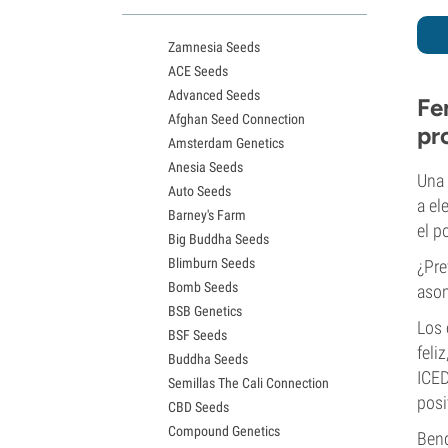
Variedades White Widow
Semillas de Northern Lights
Zamnesia Seeds
Semillas de Granddaddy Purple
ACE Seeds
Semillas de OG Kush
Advanced Seeds
Semillas de Blue Dream
Fe
Afghan Seed Connection
Semillas de Lemon Haze
pr
Amsterdam Genetics
Semillas de Bruce Banner
Anesia Seeds
Semillas de Gelato
Una 
Auto Seeds
Semillas de Sour Diesel
a el
Barney's Farm
Semillas de Jack Herer
el p
Big Buddha Seeds
Semillas de Girl Scout Cookies
Blimburn Seeds
¿Pre
Semillas de Wedding Cake
Bomb Seeds
Semillas de Zkittlez
aso
BSB Genetics
Semillas de Pineapple Express
Los 
BSF Seeds
Semillas de Chemdawg
feli
Buddha Seeds
Semillas de Hindu Kush
ICED
Semillas The Cali Connection
Semillas de Mimosa
posi
CBD Seeds
Compound Genetics
Bend