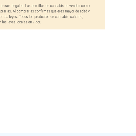
 o usos ilegales. Las semillas de cannabis se venden como
mprarlas. Al comprarlas confirmas que eres mayor de edad y
estas leyes. Todos los productos de cannabis, cáñamo,
las leyes locales en vigor.