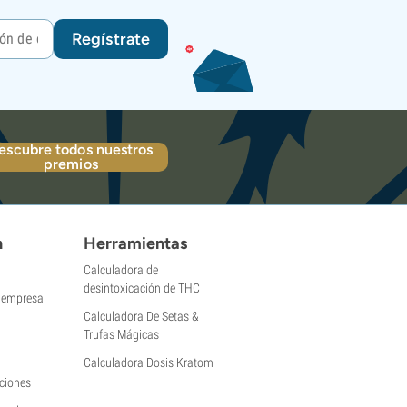
Regístrate
escubre todos nuestros
premios
n
Herramientas
Calculadora de
desintoxicación de THC
a empresa
Calculadora De Setas &
Trufas Mágicas
Calculadora Dosis Kratom
ciones