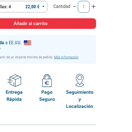
-
+
Cantidad
las: 4
22,
00
€
ida
a EE.UU.
*
partir de un importe mínimo de pedido.
Más información
Entrega
Pago
Seguimiento
Rápida
Seguro
y
Localización