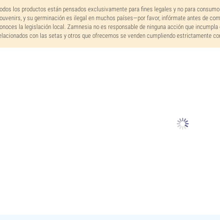
odos los productos están pensados exclusivamente para fines legales y no para consumo
ouvenirs, y su germinación es ilegal en muchos países—por favor, infórmate antes de co
onoces la legislación local. Zamnesia no es responsable de ninguna acción que incumpla 
elacionados con las setas y otros que ofrecemos se venden cumpliendo estrictamente con 