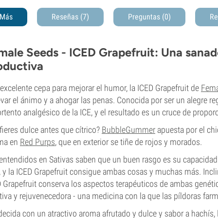
Más
Reseñas (7)
Preguntas
(0)
Re
male Seeds - ICED Grapefruit: Una sanad
oductiva
excelente cepa para mejorar el humor, la ICED Grapefruit de
Fema
evar el ánimo y a ahogar las penas. Conocida por ser un alegre reg
ortento analgésico de la ICE, y el resultado es un cruce de propor
fieres dulce antes que cítrico?
BubbleGummer
apuesta por el chi
ma en
Red Purps
, que en exterior se tiñe de rojos y morados.
entendidos en Sativas saben que un buen rasgo es su capacidad
z, y la ICED Grapefruit consigue ambas cosas y muchas más. Incl
 Grapefruit conserva los aspectos terapéuticos de ambas genéti
tiva y rejuvenecedora - una medicina con la que las píldoras fa
ecida con un atractivo aroma afrutado y dulce y sabor a hachís, l