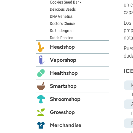
Cookies Seed Bank
un e
Delicious Seeds
capa
DNA Genetics
Los 
Doctor's Choice
prop
Dr. Underground
nota
Dutch Passion
Elite Seeds
Headshop
Pued
Eva Seeds
duda
Exotic Seed
Vaporshop
Expert Seeds
ICE
Healthshop
FastBuds
Female Seeds
Smartshop
French Touch Seeds
Garden of Green
Shroomshop
GeneSeeds
Genehtik Seeds
Growshop
D
G13 Labs
Grass-O-Matic
Merchandise
Greenhouse Seeds