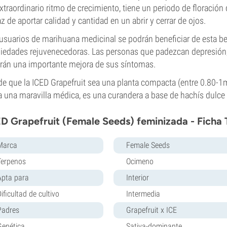
xtraordinario ritmo de crecimiento, tiene un periodo de floración
z de aportar calidad y cantidad en un abrir y cerrar de ojos.
usuarios de marihuana medicinal se podrán beneficiar de esta be
iedades rejuvenecedoras. Las personas que padezcan depresión, 
rán una importante mejora de sus síntomas.
e que la ICED Grapefruit sea una planta compacta (entre 0.80-1m)
 una maravilla médica, es una curandera a base de hachís dulce
D Grapefruit (Female Seeds) feminizada - Ficha 
Marca
Female Seeds
Terpenos
Ocimeno
Apta para
Interior
ificultad de cultivo
Intermedia
Padres
Grapefruit x ICE
Genética
Sativa-dominante