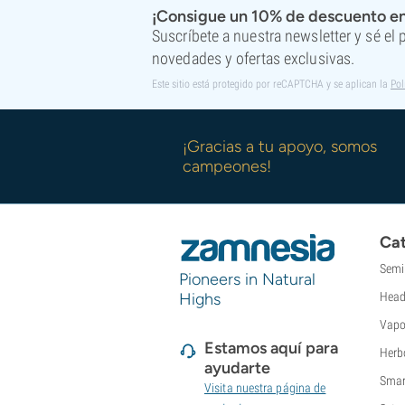
Super Sativa Seed Club
¡Consigue un 10% de descuento en
Super Strains
Suscríbete a nuestra newsletter y sé el
Sweet Seeds
novedades y ofertas exclusivas.
TICAL
Este sitio está protegido por reCAPTCHA y se aplican la
Pol
T.H. Seeds
Top Tao Seeds
Vision Seeds
¡Gracias a tu apoyo, somos
VIP Seeds
campeones!
White Label
World Of Seeds
Bancos de semillas
Cat
Semi
Pioneers in Natural
Highs
Head
Vapo
Estamos aquí para
Herb
ayudarte
Smar
Visita nuestra página de