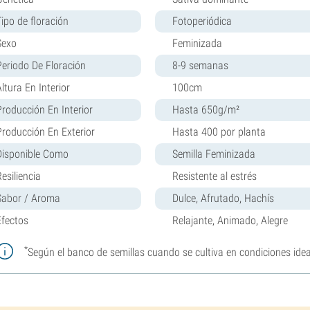
Tipo de floración
Fotoperiódica
Sexo
Feminizada
Periodo De Floración
8-9 semanas
ltura En Interior
100cm
Producción En Interior
Hasta 650g/m²
Producción En Exterior
Hasta 400 por planta
Disponible Como
Semilla Feminizada
esiliencia
Resistente al estrés
Sabor / Aroma
Dulce, Afrutado, Hachís
Efectos
Relajante, Animado, Alegre
*
Según el banco de semillas cuando se cultiva en condiciones idea