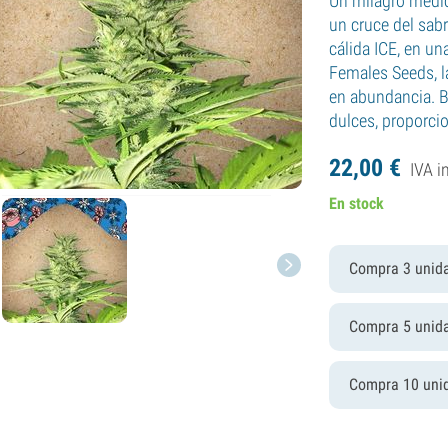
Un milagro médic
un cruce del sab
cálida ICE, en un
Females Seeds, l
en abundancia. 
dulces, proporci
22,
00
€
IVA i
En stock
Compra 3 unid
Compra 5 unid
Compra 10 uni