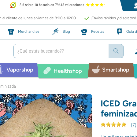
8.6 sobre 10 basado en 79618 valoraciones
 al cliente de lunes a viernes de 8:00 a 16:00
¡Envíos rápidos y discretos!
Merchandise
Blog
Recetas
Guía d
Vaporshop
Smartshop
Healthshop
feminizada
ICED Gra
feminiza
(
7
)