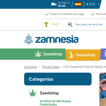
Entregar a
€
(EUR)
EE.UU.
Diversos métodos de pago
Atención
TRIBE
Buscador de semillas
Seedshop
Headshop
Zamnesia
Female Seeds
ICED Grapefruit (Female Seeds) 
>
>
Categorías
Seedshop
Semillas De Marihuana
Feminizadas