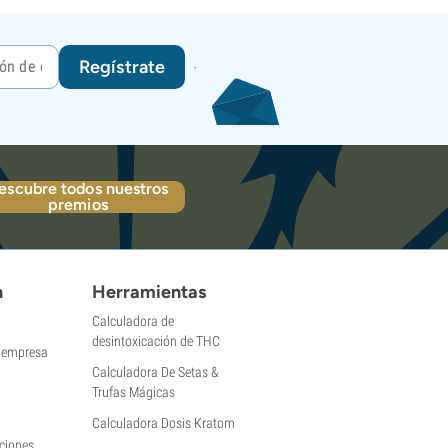
Regístrate
escubre todos nuestros
premios
n
Herramientas
Calculadora de
desintoxicación de THC
a empresa
Calculadora De Setas &
Trufas Mágicas
Calculadora Dosis Kratom
ciones