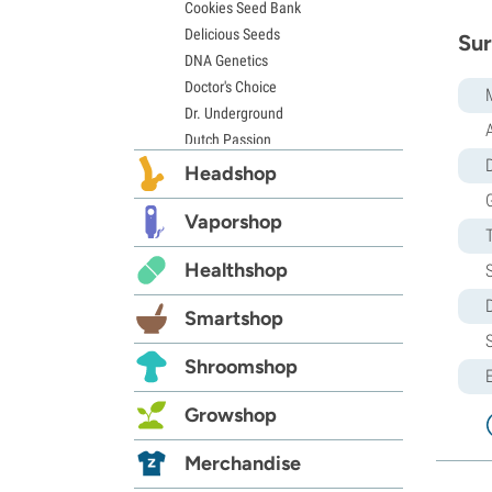
Cookies Seed Bank
Delicious Seeds
Sur
DNA Genetics
Doctor's Choice
Dr. Underground
Dutch Passion
D
Elite Seeds
Headshop
Eva Seeds
Exotic Seed
Vaporshop
Expert Seeds
Healthshop
FastBuds
Female Seeds
Smartshop
French Touch Seeds
Garden of Green
Shroomshop
GeneSeeds
Genehtik Seeds
Growshop
G13 Labs
Grass-O-Matic
Merchandise
Greenhouse Seeds