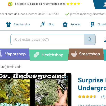
8.6 sobre 10 basado en 79659 valoraciones
 al cliente de lunes a viernes de 8:00 a 16:00
¡Envíos rápidos y discretos!
Merchandise
Blog
Recetas
Guía d
Vaporshop
Smartshop
Healthshop
round) feminizada
Surprise 
Undergro
(
8
)