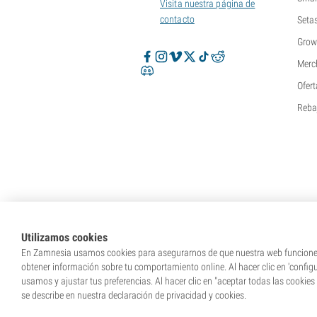
Visita nuestra página de
Super Sativa Seed Club
contacto
Seta
Super Strains
Sweet Seeds
Grow
TICAL
Merc
T.H. Seeds
Ofert
Top Tao Seeds
Vision Seeds
Reba
VIP Seeds
White Label
World Of Seeds
Bancos de semillas
Utilizamos cookies
En Zamnesia usamos cookies para asegurarnos de que nuestra web funcione c
obtener información sobre tu comportamiento online. Al hacer clic en 'config
usamos y ajustar tus preferencias. Al hacer clic en "aceptar todas las cookies
se describe en nuestra declaración de privacidad y cookies.
* Nuestras semillas se venden como suvenir
tu lugar de res