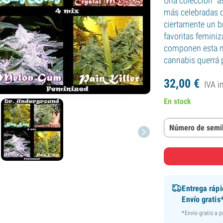
Una colección "a
más celebradas de
ciertamente un b
favoritas femini
componen esta m
cannabis querrá 
32,
00
€
IVA i
En stock
Número de semil
Entrega ráp
Envío gratis
*Envío gratis a 