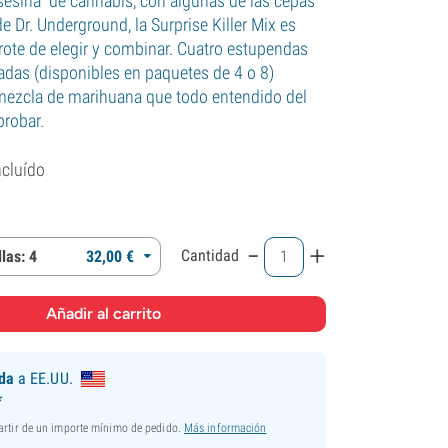
sesina" de cannabis, con algunas de las cepas
 Dr. Underground, la Surprise Killer Mix es
rote de elegir y combinar. Cuatro estupendas
zadas (disponibles en paquetes de 4 o 8)
ezcla de marihuana que todo entendido del
probar.
ncluído
-
+
Cantidad
las: 4
32,
00
€
ida
a EE.UU.
*
partir de un importe mínimo de pedido.
Más información