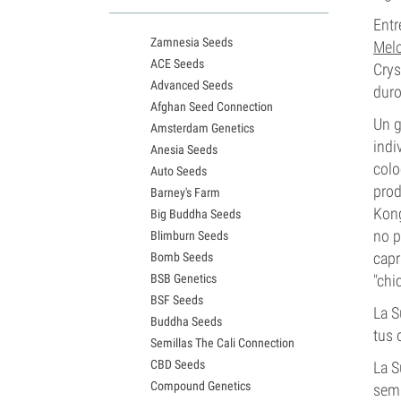
Variedades White Widow
Semillas de Northern Lights
Entr
Zamnesia Seeds
Semillas de Granddaddy Purple
Mel
ACE Seeds
Semillas de OG Kush
Crys
Advanced Seeds
Semillas de Blue Dream
duro
Afghan Seed Connection
Semillas de Lemon Haze
Un g
Amsterdam Genetics
Semillas de Bruce Banner
indi
Anesia Seeds
Semillas de Gelato
colo
Auto Seeds
Semillas de Sour Diesel
prod
Barney's Farm
Semillas de Jack Herer
Kong
Big Buddha Seeds
Semillas de Girl Scout Cookies
no p
Blimburn Seeds
Semillas de Wedding Cake
capr
Bomb Seeds
Semillas de Zkittlez
BSB Genetics
"chic
Semillas de Pineapple Express
BSF Seeds
Semillas de Chemdawg
La S
Buddha Seeds
Semillas de Hindu Kush
tus 
Semillas The Cali Connection
Semillas de Mimosa
CBD Seeds
La S
Compound Genetics
semi