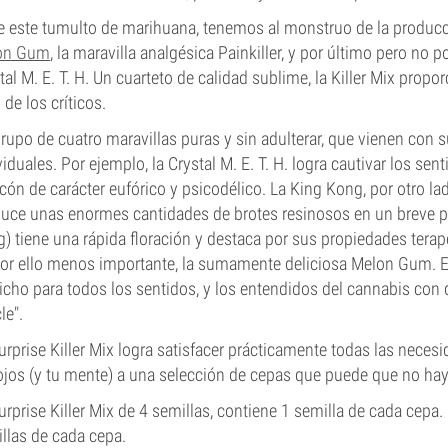
e este tumulto de marihuana, tenemos al monstruo de la produc
on Gum
, la maravilla analgésica Painkiller, y por último pero no 
tal M. E. T. H. Un cuarteto de calidad sublime, la Killer Mix prop
 de los críticos.
rupo de cuatro maravillas puras y sin adulterar, que vienen con 
viduales. Por ejemplo, la Crystal M. E. T. H. logra cautivar los se
cón de carácter eufórico y psicodélico. La King Kong, por otro la
uce unas enormes cantidades de brotes resinosos en un breve pe
) tiene una rápida floración y destaca por sus propiedades terap
or ello menos importante, la sumamente deliciosa Melon Gum. E
icho para todos los sentidos, y los entendidos del cannabis con d
le".
urprise Killer Mix logra satisfacer prácticamente todas las necesi
ojos (y tu mente) a una selección de cepas que puede que no ha
urprise Killer Mix de 4 semillas, contiene 1 semilla de cada cepa. 
llas de cada cepa.