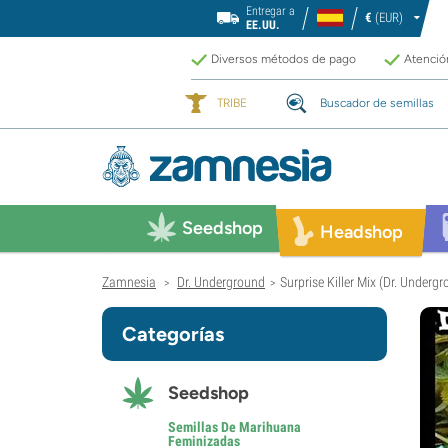
Entregar a
€
(EUR)
EE.UU.
Diversos métodos de pago
Atención
TRIBE
Buscador de semillas
Seedshop
Headshop
Zamnesia
Dr. Underground
Surprise Killer Mix (Dr. Underg
>
>
Categorías
Seedshop
Semillas De Marihuana
Feminizadas