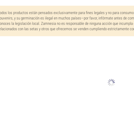
odos los productos están pensados exclusivamente para fines legales y no para consumo
ouvenirs, y su germinación es ilegal en muchos países—por favor, infórmate antes de co
onoces la legislación local. Zamnesia no es responsable de ninguna acción que incumpla 
elacionados con las setas y otros que ofrecemos se venden cumpliendo estrictamente con 