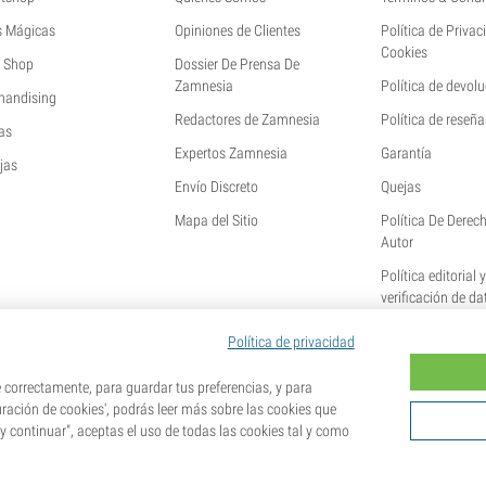
s Mágicas
Opiniones de Clientes
Política de Privac
Cookies
 Shop
Dossier De Prensa De
Zamnesia
Política de devol
handising
Redactores de Zamnesia
Política de reseña
as
Expertos Zamnesia
Garantía
jas
Envío Discreto
Quejas
Mapa del Sitio
Política De Derec
Autor
Política editorial 
verificación de da
Política de privacidad
orrectamente, para guardar tus preferencias, y para
uración de cookies', podrás leer más sobre las cookies que
 y continuar", aceptas el uso de todas las cookies tal y como
es. La germinación de semillas es ilegal en muchos países. Infórmate antes de efectuar tu compra. Al realizar 
idencia y que conoces las normativas locales. También eximes de toda responsabilidad a Zamnesia si actúas al 