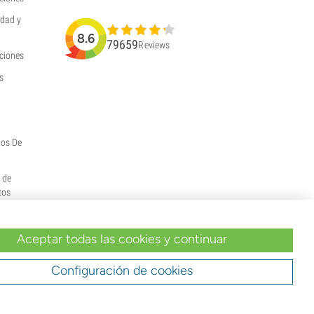
idad y
8.6
79659
Reviews
uciones
s
hos De
y de
tos
Aceptar todas las cookies y continuar
Configuración de cookies
tu pedido indicas que eres mayor de edad en
margen de ellas.