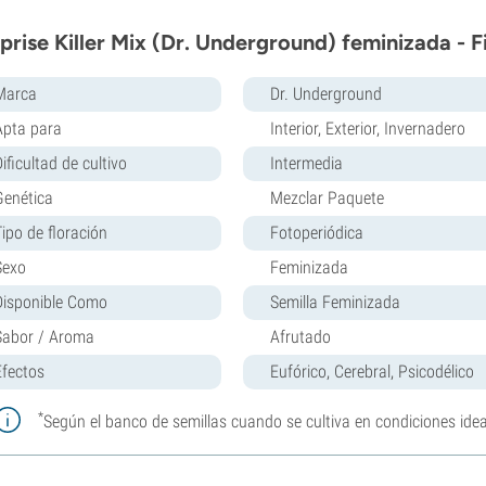
prise Killer Mix (Dr. Underground) feminizada - 
Marca
Dr. Underground
Apta para
Interior, Exterior, Invernadero
ificultad de cultivo
Intermedia
Genética
Mezclar Paquete
Tipo de floración
Fotoperiódica
Sexo
Feminizada
Disponible Como
Semilla Feminizada
Sabor / Aroma
Afrutado
Efectos
Eufórico, Cerebral, Psicodélico
*
Según el banco de semillas cuando se cultiva en condiciones idea