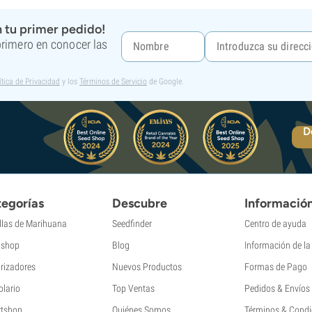
 tu primer pedido!
 primero en conocer las
ítica de Privacidad
y los
Términos de Servicio
de Google.
D
egorías
Descubre
Informació
llas de Marihuana
Seedfinder
Centro de ayuda
shop
Blog
Información de l
rizadores
Nuevos Productos
Formas de Pago
olario
Top Ventas
Pedidos & Envíos
tshop
Quiénes Somos
Términos & Condi