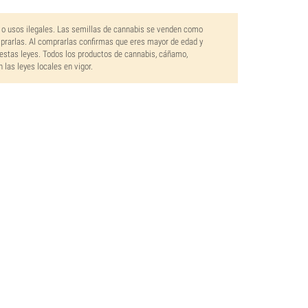
 o usos ilegales. Las semillas de cannabis se venden como
mprarlas. Al comprarlas confirmas que eres mayor de edad y
estas leyes. Todos los productos de cannabis, cáñamo,
las leyes locales en vigor.