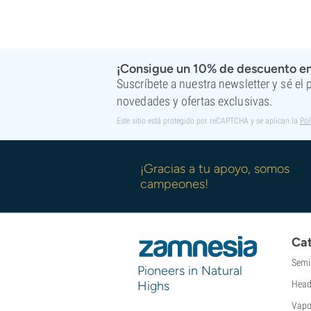
¡Consigue un 10% de descuento en
Suscríbete a nuestra newsletter y sé el
novedades y ofertas exclusivas.
Este sitio está protegido por reCAPTCHA y se aplican la
Pol
¡Gracias a tu apoyo, somos
campeones!
Cat
Semi
Pioneers in Natural
Highs
Head
Vapo