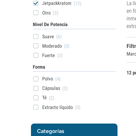
La l
Jetpackkratom
(12)
en f
Otro
(3)
inme
Nivel De Potencia
extr
Suave
(6)
Filt
Moderado
(3)
Marc
Fuerte
(3)
Forma
12 p
Polvo
(4)
Cápsulas
(3)
Té
(2)
Extracto líquido
(3)
Categorías