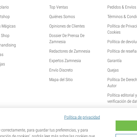
olario
Top Ventas
Pedidos & Envíos
tshop
Quiénes Somos
Términos & Condi
s Mágicas
Opiniones de Clientes
Política de Privac
Cookies
 Shop
Dossier De Prensa De
Zamnesia
Política de devol
handising
Redactores de Zamnesia
Política de reseña
as
Expertos Zamnesia
Garantía
jas
Envío Discreto
Quejas
Mapa del Sitio
Política De Derec
Autor
Política editorial 
verificación de da
Política de privacidad
orrectamente, para guardar tus preferencias, y para
uración de cookies', podrás leer más sobre las cookies que