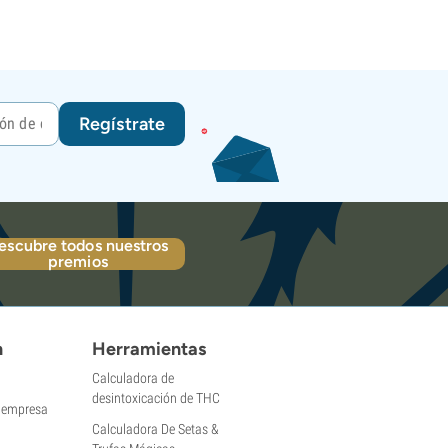
Regístrate
escubre todos nuestros
premios
n
Herramientas
Calculadora de
desintoxicación de THC
a empresa
Calculadora De Setas &