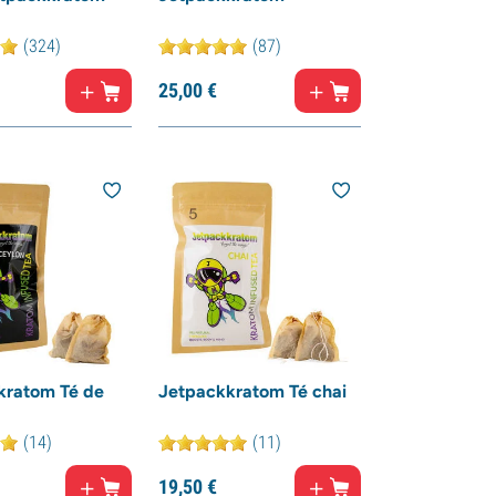
(324)
(87)
25,
00
€
kratom Té de
Jetpackkratom Té chai
(14)
(11)
19,
50
€