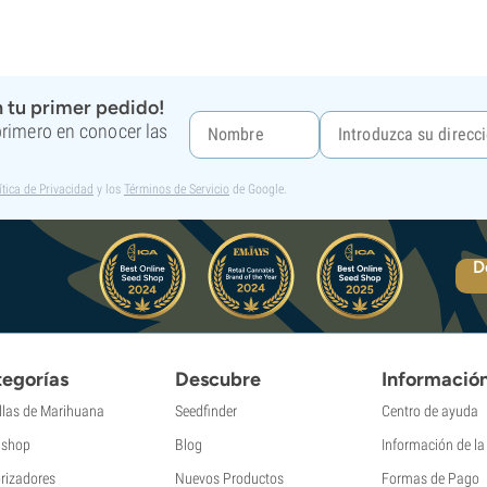
 tu primer pedido!
 primero en conocer las
ítica de Privacidad
y los
Términos de Servicio
de Google.
D
egorías
Descubre
Informació
llas de Marihuana
Seedfinder
Centro de ayuda
shop
Blog
Información de l
rizadores
Nuevos Productos
Formas de Pago