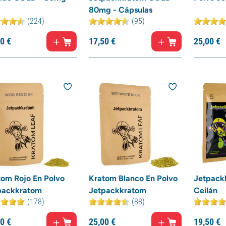
80mg - Cápsulas
(224)
(95)
0
€
17,
50
€
25,
00
€
tom Rojo En Polvo
Kratom Blanco En Polvo
Jetpack
packkratom
Jetpackkratom
Ceilán
(178)
(88)
0
€
25,
00
€
19,
50
€