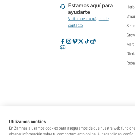
Estamos aquí para
Herb
ayudarte
Smar
Visita nuestra página de
contacto
Seta
Grow
Merc
Ofert
Reba
Utilizamos cookies
En Zamnesia usamos cookies para asegurarnos de que nuestra web funcione c
obtener información sobre tu comportamiento online. Al hacer clic en 'config