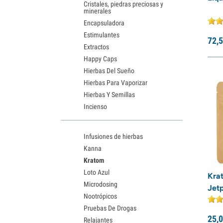
Cristales, piedras preciosas y
minerales
Encapsuladora
Estimulantes
72,
5
Extractos
Happy Caps
Hierbas Del Sueño
Hierbas Para Vaporizar
Hierbas Y Semillas
Incienso
Infusiones de hierbas
Kanna
Kratom
Loto Azul
Kra
Microdosing
Jet
Nootrópicos
Pruebas De Drogas
25,
0
Relajantes