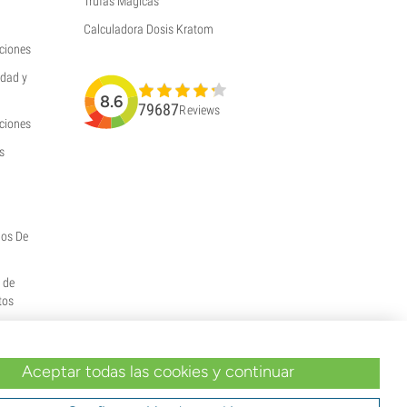
Trufas Mágicas
Calculadora Dosis Kratom
ciones
idad y
8.6
79687
Reviews
uciones
s
hos De
y de
tos
Aceptar todas las cookies y continuar