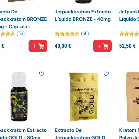
racto De
Jetpackkratom Extracto
Jetpack
packkratom BRONZE
Líquido BRONZE - 40mg
Líquido
g - Cápsulas
(53)
(60)
€
40,
00
€
52,
50
€
packkratom Extracto
Extracto De
Kratom 
uido GOLD - 80mg
Jetpackkratom GOLD
Polvo J