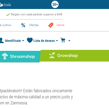
Ayuda
Regalo con cada pedido superior a 60€
e cultivo
Ofertas
Venta
Identifícate
Lista de deseos
Growshop
Shroomshop
etpackkratom! Están fabricados únicamente
uctos de máxima calidad a un precio justo y
tom en Zamnesia.