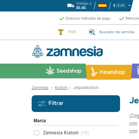
Entregar a
€
(EUR)
EE.UU.
Diversos métodos de pago
Atención
TRIBE
Buscador de semillas
Seedshop
Headshop
Zamnesia
Kratom
Jetpackkratom
>
>
Je
Filtrar
¡Cog
Marca
con 
con 
Zamnesia Kratom
(19)