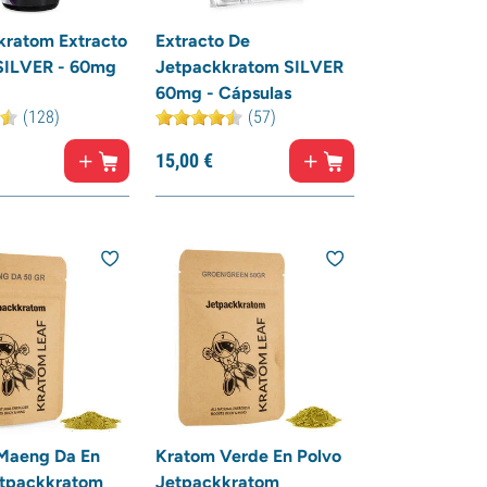
kratom Extracto
Extracto De
 SILVER - 60mg
Jetpackkratom SILVER
60mg - Cápsulas
(128)
(57)
15,
00
€
Maeng Da En
Kratom Verde En Polvo
etpackkratom
Jetpackkratom