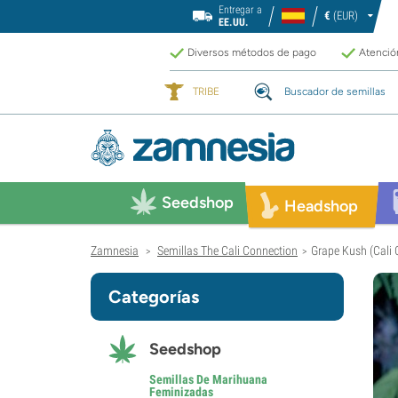
Entregar a
€
(EUR)
EE.UU.
Diversos métodos de pago
Atención
TRIBE
Buscador de semillas
Seedshop
Headshop
Zamnesia
Semillas The Cali Connection
Grape Kush (Cali 
>
>
Categorías
Seedshop
Semillas De Marihuana
Feminizadas