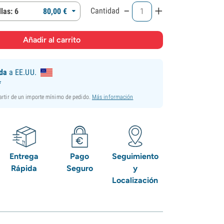
-
+
Cantidad
las: 6
80,
00
€
ida
a EE.UU.
*
partir de un importe mínimo de pedido.
Más información
Entrega
Pago
Seguimiento
Rápida
Seguro
y
Localización