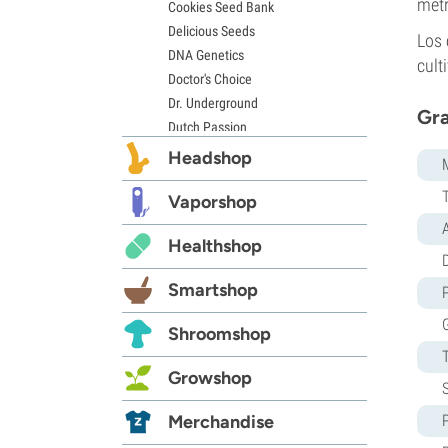
metr
Cookies Seed Bank
Delicious Seeds
Los 
DNA Genetics
cult
Doctor's Choice
Dr. Underground
Gra
Dutch Passion
Elite Seeds
Headshop
Eva Seeds
Exotic Seed
Vaporshop
Expert Seeds
Healthshop
FastBuds
D
Female Seeds
Smartshop
French Touch Seeds
Garden of Green
Shroomshop
GeneSeeds
Genehtik Seeds
Growshop
G13 Labs
Grass-O-Matic
Merchandise
Greenhouse Seeds