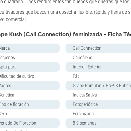
o cuadrado. Unos rendimientos tan buenos que querrás que los
cultivadores que buscan una cosecha flexible, rápida y llena de 
ivo comercial.
pe Kush (Cali Connection) feminizada - Ficha Té
Marca
Cali Connection
Terpenos
Cariofileno
Apta para
Interior, Exterior
ificultad de cultivo
Fácil
Padres
Grape Romulan x Pre-98 Bubba
Genética
Indica/Sativa
Tipo de floración
Fotoperiódica
Sexo
Feminizada
Periodo De Floración
8-9 semanas