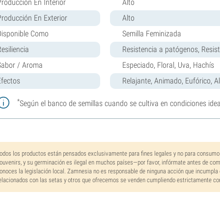
Producción En Interior
Alto
Producción En Exterior
Alto
Disponible Como
Semilla Feminizada
esiliencia
Resistencia a patógenos, Resist
Sabor / Aroma
Especiado, Floral, Uva, Hachís
Efectos
Relajante, Animado, Eufórico, A
*
Según el banco de semillas cuando se cultiva en condiciones idea
odos los productos están pensados exclusivamente para fines legales y no para consumo
ouvenirs, y su germinación es ilegal en muchos países—por favor, infórmate antes de co
onoces la legislación local. Zamnesia no es responsable de ninguna acción que incumpla 
elacionados con las setas y otros que ofrecemos se venden cumpliendo estrictamente con 