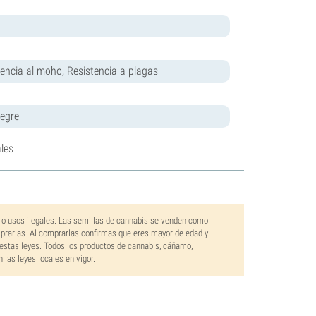
encia al moho, Resistencia a plagas
legre
les
 o usos ilegales. Las semillas de cannabis se venden como
mprarlas. Al comprarlas confirmas que eres mayor de edad y
estas leyes. Todos los productos de cannabis, cáñamo,
las leyes locales en vigor.