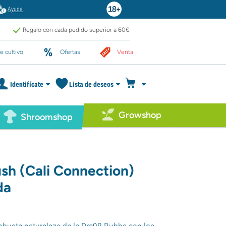
Ayuda
Regalo con cada pedido superior a 60€
e cultivo
Ofertas
Venta
Identifícate
Lista de deseos
Growshop
Shroomshop
sh (Cali Connection)
da