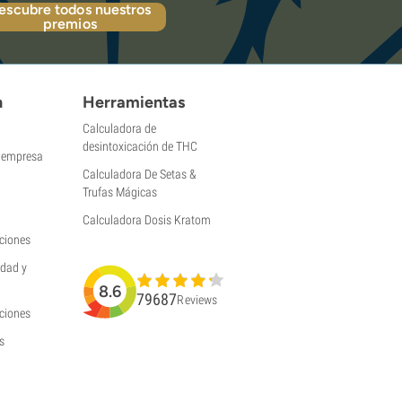
escubre todos nuestros
premios
n
Herramientas
Calculadora de
desintoxicación de THC
a empresa
Calculadora De Setas &
Trufas Mágicas
Calculadora Dosis Kratom
ciones
idad y
8.6
79687
Reviews
uciones
s