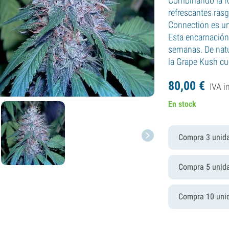
Combinando la ro
refrescantes ras
Connection es un
Esta encarnación
semanas. De nat
la Grape Kush c
80,
00
€
IVA i
En stock
Compra 3 unid
Compra 5 unid
Compra 10 uni