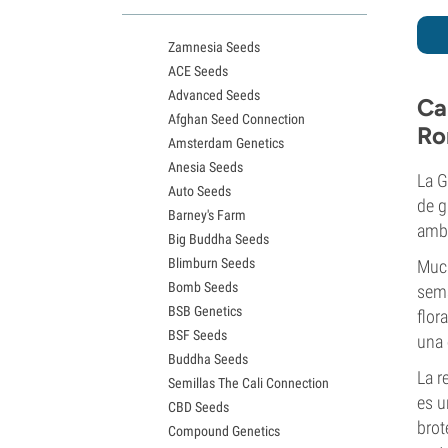
Variedades White Widow
Semillas de Northern Lights
Zamnesia Seeds
Semillas de Granddaddy Purple
ACE Seeds
Semillas de OG Kush
Advanced Seeds
Semillas de Blue Dream
Ca
Afghan Seed Connection
Semillas de Lemon Haze
Ro
Amsterdam Genetics
Semillas de Bruce Banner
Anesia Seeds
Semillas de Gelato
La G
Auto Seeds
Semillas de Sour Diesel
de g
Barney's Farm
Semillas de Jack Herer
amb
Big Buddha Seeds
Semillas de Girl Scout Cookies
Blimburn Seeds
Much
Semillas de Wedding Cake
Bomb Seeds
Semillas de Zkittlez
sema
BSB Genetics
Semillas de Pineapple Express
flor
BSF Seeds
Semillas de Chemdawg
una 
Buddha Seeds
Semillas de Hindu Kush
La r
Semillas The Cali Connection
Semillas de Mimosa
es u
CBD Seeds
brot
Compound Genetics