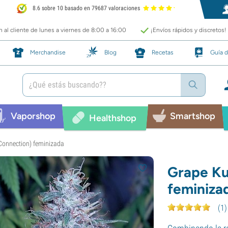
8.6 sobre 10 basado en 79687 valoraciones
 al cliente de lunes a viernes de 8:00 a 16:00
¡Envíos rápidos y discretos!
Merchandise
Blog
Recetas
Guía d
Vaporshop
Smartshop
Healthshop
Connection) feminizada
Grape Ku
feminiza
(
1
)