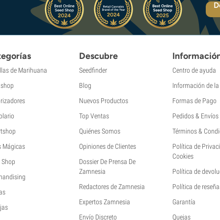
D
egorías
Descubre
Informació
llas de Marihuana
Seedfinder
Centro de ayuda
shop
Blog
Información de l
rizadores
Nuevos Productos
Formas de Pago
olario
Top Ventas
Pedidos & Envíos
tshop
Quiénes Somos
Términos & Condi
s Mágicas
Opiniones de Clientes
Política de Privac
Cookies
 Shop
Dossier De Prensa De
Zamnesia
Política de devol
handising
Redactores de Zamnesia
Política de reseña
as
Expertos Zamnesia
Garantía
jas
Envío Discreto
Quejas