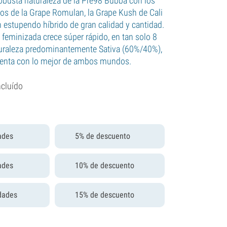
busta naturaleza de la Pre98 Bubba con los
gos de la Grape Romulan, la Grape Kush de Cali
 estupendo híbrido de gran calidad y cantidad.
 feminizada crece súper rápido, en tan solo 8
uraleza predominantemente Sativa (60%/40%),
uenta con lo mejor de ambos mundos.
ncluído
ades
5% de descuento
ades
10% de descuento
dades
15% de descuento