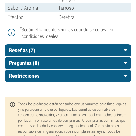
Sabor / Aroma
Terroso
Efectos
Cerebral
*
Según el banco de semillas cuando se cultiva en
condiciones ideales
Reseñas (2)
Preguntas
(0)
Restricciones
Todos los productos están pensados exclusivamente para fines legales
y no para consumo o usos ilegales. Las semillas de cannabis se
venden como souvenirs, y su germinación es ilegal en muchos países—
por favor, infórmate antes de comprarlas. Al comprarlas confirmas que
eres mayor de edad y conoces la legislación local. Zamnesia no es
responsable de ninguna acción que incumpla estas leyes. Todos los