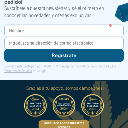
pedido!
Suscríbete a nuestra newsletter y sé el primero en
conocer las novedades y ofertas exclusivas.
Regístrate
Este sitio está protegido por reCAPTCHA y se aplican la
Política de Privacidad
y los
Términos de Servicio
de Google.
¡Gracias a tu apoyo, somos campeones!
Descubre todos nuestros
premios