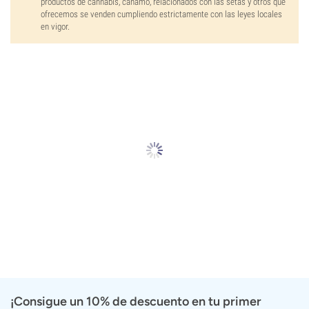
productos de cannabis, cáñamo, relacionados con las setas y otros que
ofrecemos se venden cumpliendo estrictamente con las leyes locales
en vigor.
¡Consigue un 10% de descuento en tu primer