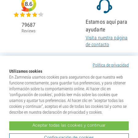
8.6
Estamos aquí para
79687
ayudarte
Reviews
Visita nuestra página
de contacto
Política de privacidad
Utilizamos cookies
En Zamnesia usamos cookies para asegurarnos de que nuestra web
funcione correctamente, para guardar tus preferencias, y para obtener
información sobre tu comportamiento online. Al hacer clic en
'configuración de cookies', podrás leer más sobre las cookies que
usamos y ajustar tus preferencias. Al hacer clic en "aceptar todas las
cookies y continuar", aceptas el uso de todas las cookies tal y como se
describe en nuestra declaración de privacidad y cookies.
Aceptar todas las cookies y continuar
* Nuestras semillas se venden como suvenires. La germinación de semillas es ilegal en muchos
países. Infórmate antes de efectuar tu compra. Al realizar tu pedido indicas que eres mayor de edad en
tu lugar de residencia y que conoces las normativas locales. También eximes de toda responsabilidad a
Configuración de cookies