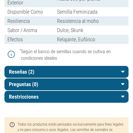
Exterior
Disponible Como
Semilla Feminizada
Resiliencia
Resistencia al moho
Sabor / Aroma
Dulce, Skunk
Efectos
Relajante, Eufórico
*
Según el banco de semillas cuando se cultiva en
condiciones ideales
Reseñas (2)
Preguntas
(0)
Restricciones
Todos los productos están pensados exclusivamente para fines legales
y no para consumo o usos ilegales. Las semillas de cannabis se