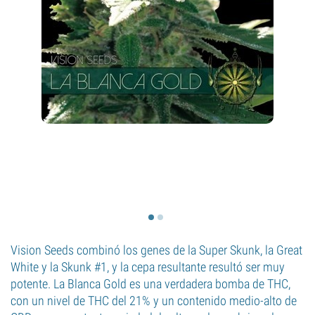
Vision Seeds combinó los genes de la Super Skunk, la Great
White y la Skunk #1, y la cepa resultante resultó ser muy
potente. La Blanca Gold es una verdadera bomba de THC,
con un nivel de THC del 21% y un contenido medio-alto de