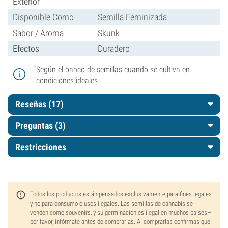
Exterior
Disponible Como
Semilla Feminizada
Sabor / Aroma
Skunk
Efectos
Duradero
*
Según el banco de semillas cuando se cultiva en
condiciones ideales
Reseñas (17)
Preguntas
(3)
Restricciones
Todos los productos están pensados exclusivamente para fines legales
y no para consumo o usos ilegales. Las semillas de cannabis se
venden como souvenirs, y su germinación es ilegal en muchos países—
por favor, infórmate antes de comprarlas. Al comprarlas confirmas que