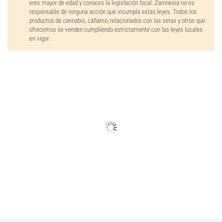
eres mayor de edad y conoces la legislación local. Zamnesia no es
responsable de ninguna acción que incumpla estas leyes. Todos los
productos de cannabis, cáñamo, relacionados con las setas y otros que
ofrecemos se venden cumpliendo estrictamente con las leyes locales
en vigor.