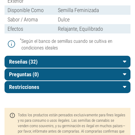
Exterior
Disponible Como
Semilla Feminizada
Sabor / Aroma
Dulce
Efectos
Relajante, Equilibrado
*
Según el banco de semillas cuando se cultiva en
condiciones ideales
Reseñas (32)
Preguntas
(0)
Restricciones
Todos los productos están pensados exclusivamente para fines legales
y no para consumo o usos ilegales. Las semillas de cannabis se
venden como souvenirs, y su germinación es ilegal en muchos países—
por favor, infórmate antes de comprarlas. Al comprarlas confirmas que