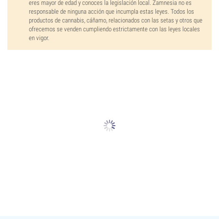
eres mayor de edad y conoces la legislación local. Zamnesia no es
responsable de ninguna acción que incumpla estas leyes. Todos los
productos de cannabis, cáñamo, relacionados con las setas y otros que
ofrecemos se venden cumpliendo estrictamente con las leyes locales
en vigor.