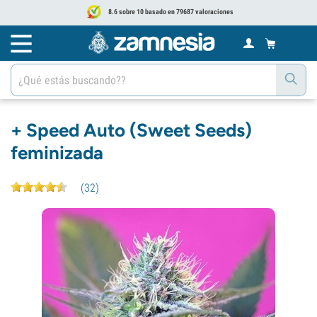
8.6 sobre 10 basado en 79687 valoraciones
+ Speed Auto (Sweet Seeds)
feminizada
(
32
)