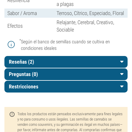
Resiliencia
a plagas
Sabor / Aroma
Terroso, Cítrico, Especiado, Floral
Relajante, Cerebral, Creativo,
Efectos
Sociable
*
Según el banco de semillas cuando se cultiva en
condiciones ideales
Reseñas (2)
Preguntas
(0)
Restricciones
Todos los productos están pensados exclusivamente para fines legales
y no para consumo o usos ilegales. Las semillas de cannabis se
venden como souvenirs, y su germinación es ilegal en muchos países—
por favor, infórmate antes de comprarlas. Al comprarlas confirmas que