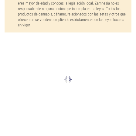
eres mayor de edad y conoces la legislación local. Zamnesia no es
responsable de ninguna acción que incumpla estas leyes. Todos los
productos de cannabis, cáñamo, relacionados con las setas y otros que
ofrecemos se venden cumpliendo estrictamente con las leyes locales
en vigor.