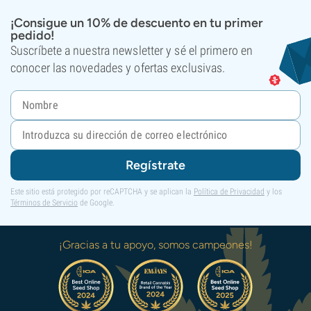
¡Consigue un 10% de descuento en tu primer
pedido!
Suscríbete a nuestra newsletter y sé el primero en
conocer las novedades y ofertas exclusivas.
Regístrate
Este sitio está protegido por reCAPTCHA y se aplican la
Política de Privacidad
y los
Términos de Servicio
de Google.
¡Gracias a tu apoyo, somos campeones!