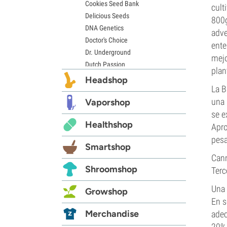
Cookies Seed Bank
cult
Delicious Seeds
800g
DNA Genetics
adve
Doctor's Choice
ente
Dr. Underground
mejo
Dutch Passion
plan
Elite Seeds
Headshop
La B
Eva Seeds
una 
Exotic Seed
Vaporshop
Expert Seeds
se e
Healthshop
FastBuds
Apro
Female Seeds
pesa
Smartshop
French Touch Seeds
Can
Garden of Green
Shroomshop
Terc
GeneSeeds
Genehtik Seeds
Una 
Growshop
G13 Labs
En s
Grass-O-Matic
Merchandise
adec
Greenhouse Seeds
20% 