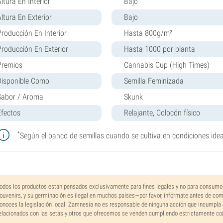
ltura En Interior
Bajo
Altura En Exterior
Bajo
Producción En Interior
Hasta 800g/m²
Producción En Exterior
Hasta 1000 por planta
Premios
Cannabis Cup (High Times)
Disponible Como
Semilla Feminizada
Sabor / Aroma
Skunk
Efectos
Relajante, Colocón físico
*
Según el banco de semillas cuando se cultiva en condiciones idea
odos los productos están pensados exclusivamente para fines legales y no para consumo
ouvenirs, y su germinación es ilegal en muchos países—por favor, infórmate antes de co
onoces la legislación local. Zamnesia no es responsable de ninguna acción que incumpla 
elacionados con las setas y otros que ofrecemos se venden cumpliendo estrictamente con 