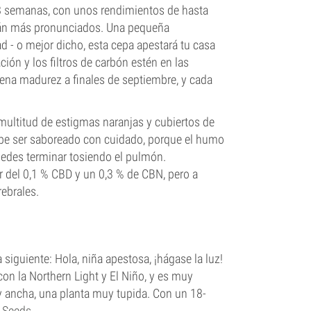
 8 semanas, con unos rendimientos de hasta
erán más pronunciados. Una pequeña
d - o mejor dicho, esta cepa apestará tu casa
ción y los filtros de carbón estén en las
plena madurez a finales de septiembre, y cada
multitud de estigmas naranjas y cubiertos de
debe ser saboreado con cuidado, porque el humo
uedes terminar tosiendo el pulmón.
 del 0,1 % CBD y un 0,3 % de CBN, pero a
rebrales.
 siguiente: Hola, niña apestosa, ¡hágase la luz!
con la Northern Light y El Niño, y es muy
 y ancha, una planta muy tupida. Con un 18-
 Seeds
.