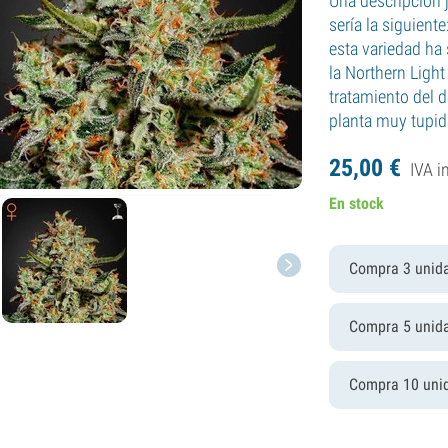
Una descripción 
sería la siguiente
esta variedad ha
la Northern Light
tratamiento del d
planta muy tupi
25,
00
€
IVA i
En stock
Compra 3 unid
Compra 5 unid
Compra 10 uni