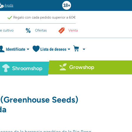
Ayuda
Regalo con cada pedido superior a 60€
e cultivo
Ofertas
Venta
Identifícate
Lista de deseos
Growshop
Shroomshop
 (Greenhouse Seeds)
da