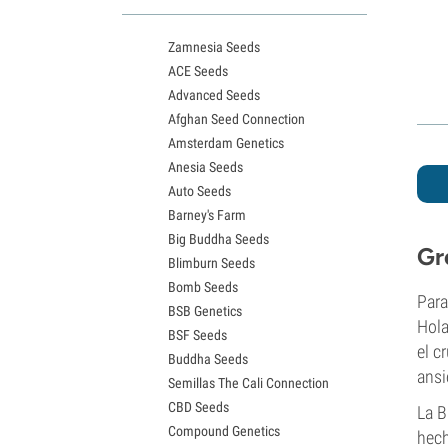
Variedades White Widow
Semillas de Northern Lights
Zamnesia Seeds
Semillas de Granddaddy Purple
ACE Seeds
Semillas de OG Kush
Advanced Seeds
Semillas de Blue Dream
Afghan Seed Connection
Semillas de Lemon Haze
Amsterdam Genetics
Semillas de Bruce Banner
Anesia Seeds
Semillas de Gelato
Auto Seeds
Semillas de Sour Diesel
Barney's Farm
Semillas de Jack Herer
Big Buddha Seeds
Semillas de Girl Scout Cookies
Gr
Blimburn Seeds
Semillas de Wedding Cake
Bomb Seeds
Semillas de Zkittlez
Para
BSB Genetics
Semillas de Pineapple Express
Hola
BSF Seeds
Semillas de Chemdawg
el c
Buddha Seeds
Semillas de Hindu Kush
ansi
Semillas The Cali Connection
Semillas de Mimosa
CBD Seeds
La B
Compound Genetics
hech