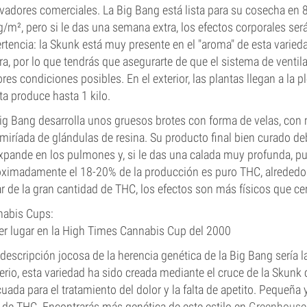
ivadores comerciales. La Big Bang está lista para su cosecha en
/m², pero si le das una semana extra, los efectos corporales s
rtencia: la Skunk está muy presente en el "aroma" de esta varieda
ra, por lo que tendrás que asegurarte de que el sistema de ventila
res condiciones posibles. En el exterior, las plantas llegan a la 
ta produce hasta 1 kilo.
ig Bang desarrolla unos gruesos brotes con forma de velas, con 
miríada de glándulas de resina. Su producto final bien curado 
xpande en los pulmones y, si le das una calada muy profunda, p
ximadamente el 18-20% de la producción es puro THC, alrededor
r de la gran cantidad de THC, los efectos son más físicos que ce
nabis Cups:
er lugar en la High Times Cannabis Cup del 2000
descripción jocosa de la herencia genética de la Big Bang sería la
erio, esta variedad ha sido creada mediante el cruce de la Skunk 
uada para el tratamiento del dolor y la falta de apetito. Pequeña
de THC. Encontrarás más genética de este estilo en
Greenhouse