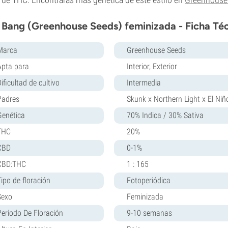
 Bang (Greenhouse Seeds) feminizada - Ficha Té
Marca
Greenhouse Seeds
Apta para
Interior, Exterior
ificultad de cultivo
Intermedia
Padres
Skunk x Northern Light x El Niñ
Genética
70% Indica / 30% Sativa
THC
20%
CBD
0-1%
CBD:THC
1 : 165
Tipo de floración
Fotoperiódica
Sexo
Feminizada
Periodo De Floración
9-10 semanas