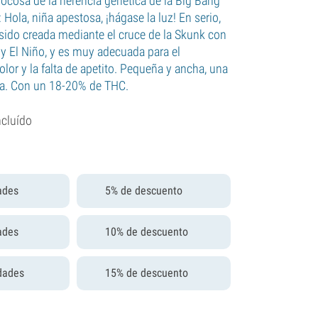
jocosa de la herencia genética de la Big Bang
: Hola, niña apestosa, ¡hágase la luz! En serio,
 sido creada mediante el cruce de la Skunk con
 y El Niño, y es muy adecuada para el
olor y la falta de apetito. Pequeña y ancha, una
da. Con un 18-20% de THC.
ncluído
ades
5% de descuento
ades
10% de descuento
dades
15% de descuento