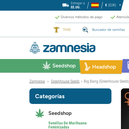
Entregar a
€
(EUR)
EE.UU.
Diversos métodos de pago
Atención
TRIBE
Buscador de semillas
Seedshop
Headshop
Zamnesia
Greenhouse Seeds
Big Bang (Greenhouse Seeds
>
>
Categorías
Seedshop
Semillas De Marihuana
Feminizadas