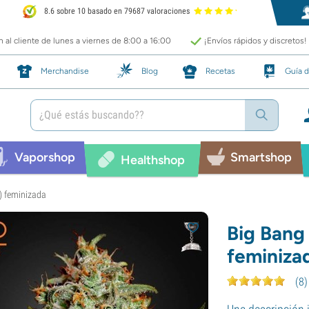
8.6 sobre 10 basado en 79687 valoraciones
 al cliente de lunes a viernes de 8:00 a 16:00
¡Envíos rápidos y discretos!
Merchandise
Blog
Recetas
Guía d
Vaporshop
Smartshop
Healthshop
) feminizada
Big Bang
feminiza
(
8
)