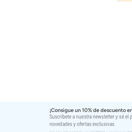
Super Sativa Seed Club
Super Strains
Sweet Seeds
TICAL
T.H. Seeds
Top Tao Seeds
Vision Seeds
VIP Seeds
White Label
World Of Seeds
Bancos de semillas
¡Consigue un 10% de descuento en
Suscríbete a nuestra newsletter y sé el
novedades y ofertas exclusivas.