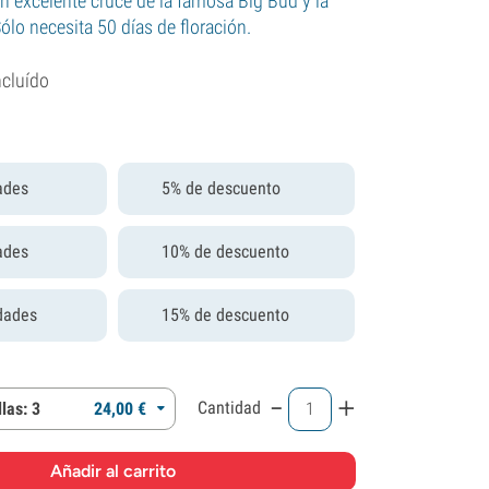
n excelente cruce de la famosa Big Bud y la
ólo necesita 50 días de floración.
ncluído
ades
5% de descuento
ades
10% de descuento
dades
15% de descuento
-
+
Cantidad
las: 3
24,
00
€