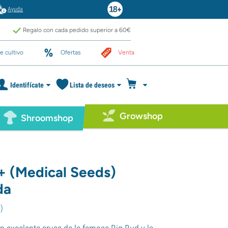
Ayuda
Regalo con cada pedido superior a 60€
e cultivo
Ofertas
Venta
Identifícate
Lista de deseos
Growshop
Shroomshop
+ (Medical Seeds)
da
7
)