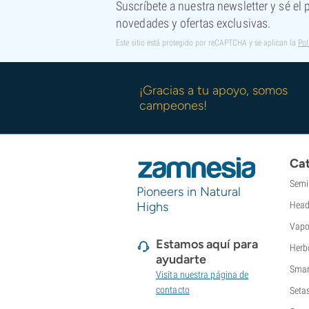
Suscríbete a nuestra newsletter y sé el
Pyramid Seeds
novedades y ofertas exclusivas.
Rare Dankness
Este sitio está protegido por reCAPTCHA y se aplican la
Pol
Reggae Seeds
Resin Seeds
Ripper Seeds
¡Gracias a tu apoyo, somos
Royal Queen Seeds
campeones!
Sagarmatha Seeds
Samsara Seeds
Seedstockers
Cat
Sensation Seeds
Sensi Seeds
Semi
Pioneers in Natural
Serious Seeds
Highs
Head
Silent Seeds
Vapo
Solfire Gardens
Estamos aquí para
Soma Seeds
Herb
ayudarte
Spliff Seeds
Smar
Visita nuestra página de
Strain Hunters
contacto
Seta
Sumo Seeds