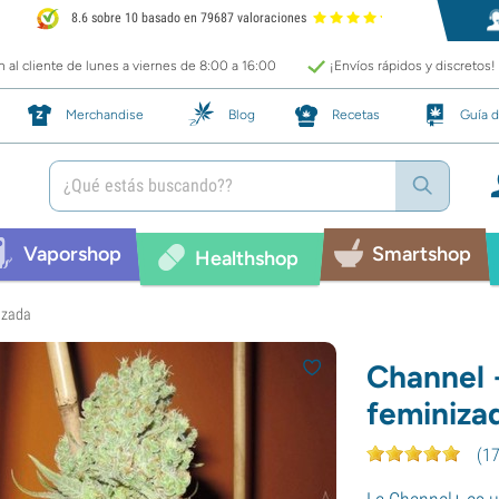
8.6 sobre 10 basado en 79687 valoraciones
 al cliente de lunes a viernes de 8:00 a 16:00
¡Envíos rápidos y discretos!
Merchandise
Blog
Recetas
Guía d
Vaporshop
Smartshop
Healthshop
izada
Channel 
feminiza
(
1