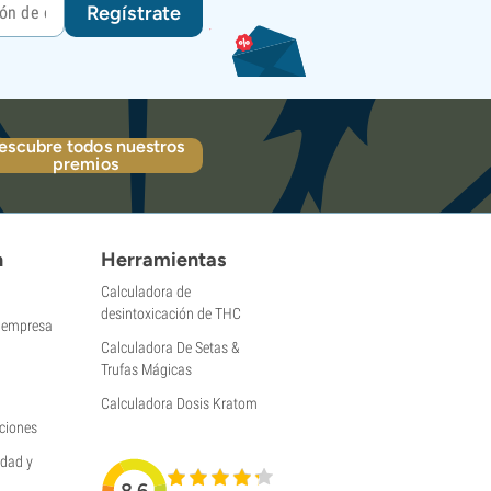
Regístrate
escubre todos nuestros
premios
n
Herramientas
Calculadora de
desintoxicación de THC
a empresa
Calculadora De Setas &
Trufas Mágicas
Calculadora Dosis Kratom
ciones
idad y
8.6