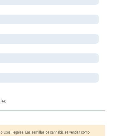
les
 o usos ilegales. Las semillas de cannabis se venden como