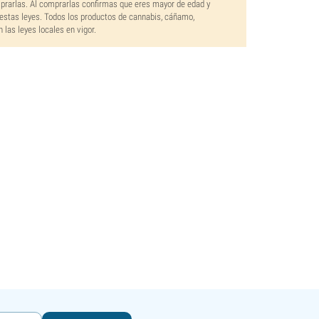
mprarlas. Al comprarlas confirmas que eres mayor de edad y
estas leyes. Todos los productos de cannabis, cáñamo,
las leyes locales en vigor.