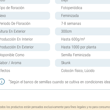
Tipo de floración
Fotoperiódica
Sexo
Feminizada
Periodo De Floración
7-8 semanas
Altura En Exterior
300cm
Producción En Interior
Hasta 600g/m²
Producción En Exterior
Hasta 1000 por planta
Disponible Como
Semilla Feminizada
Sabor / Aroma
Skunk
Efectos
Colocón físico, Lúcido
*
Según el banco de semillas cuando se cultiva en condiciones idea
odos los productos están pensados exclusivamente para fines legales y no para consumo