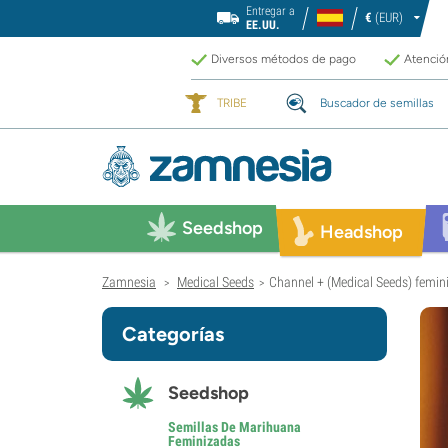
Entregar a
€
(EUR)
EE.UU.
Diversos métodos de pago
Atención
TRIBE
Buscador de semillas
Seedshop
Headshop
Zamnesia
Medical Seeds
Channel + (Medical Seeds) femin
>
>
Categorías
Seedshop
Semillas De Marihuana
Feminizadas