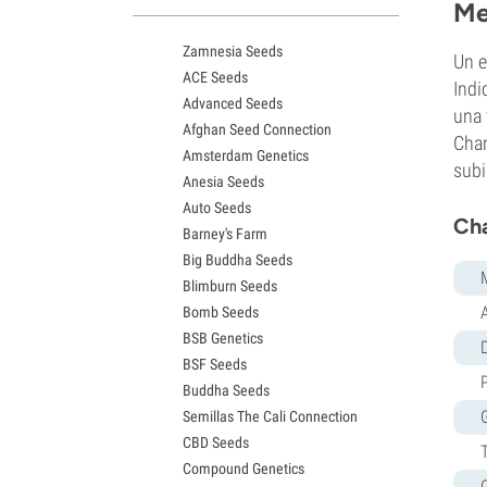
Variedades White Widow
Me
Semillas de Northern Lights
Zamnesia Seeds
Semillas de Granddaddy Purple
Un e
ACE Seeds
Semillas de OG Kush
Indi
Advanced Seeds
Semillas de Blue Dream
una 
Afghan Seed Connection
Semillas de Lemon Haze
Chan
Amsterdam Genetics
Semillas de Bruce Banner
subi
Anesia Seeds
Semillas de Gelato
Auto Seeds
Semillas de Sour Diesel
Cha
Barney's Farm
Semillas de Jack Herer
Big Buddha Seeds
Semillas de Girl Scout Cookies
Blimburn Seeds
Semillas de Wedding Cake
Bomb Seeds
Semillas de Zkittlez
BSB Genetics
Semillas de Pineapple Express
D
BSF Seeds
Semillas de Chemdawg
Buddha Seeds
Semillas de Hindu Kush
Semillas The Cali Connection
Semillas de Mimosa
CBD Seeds
Compound Genetics