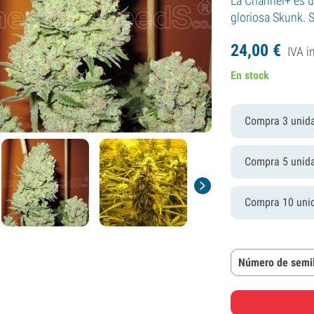
La Channel+ es u
gloriosa Skunk. S
24,
00
€
IVA i
En stock
Compra 3 unid
Compra 5 unid
Compra 10 uni
Número de semil