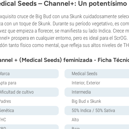
dical Seeds – Channel+: Un potentísimo 
xquisito cruce de Big Bud con una Skunk cuidadosamente selec
ca con un toque de Skunk. Durante su período vegetativo, es com
vez que empieza a florecer, se manifiesta su lado Indica. Crece
nel+ prospera en cualquier entorno, pero es ideal para el ScrOG.
dón tanto físico como mental, que refleja sus altos niveles de T
nnel + (Medical Seeds) feminizada - Ficha Técni
Marca
Medical Seeds
Apta para
Interior, Exterior
ificultad de cultivo
Intermedia
Padres
Big Bud x Skunk
Genética
50% Indica / 50% Sativa
THC
Alto
CBD
Bajo