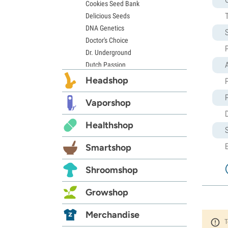
Cookies Seed Bank
Delicious Seeds
DNA Genetics
Doctor's Choice
Dr. Underground
Dutch Passion
Elite Seeds
Headshop
Eva Seeds
Exotic Seed
Vaporshop
Expert Seeds
Healthshop
FastBuds
Female Seeds
Smartshop
French Touch Seeds
Garden of Green
Shroomshop
GeneSeeds
Genehtik Seeds
Growshop
G13 Labs
Grass-O-Matic
Merchandise
T
Greenhouse Seeds