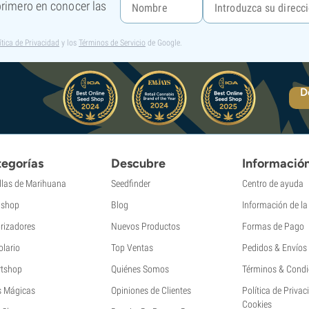
 primero en conocer las
ítica de Privacidad
y los
Términos de Servicio
de Google.
D
egorías
Descubre
Informació
llas de Marihuana
Seedfinder
Centro de ayuda
shop
Blog
Información de l
rizadores
Nuevos Productos
Formas de Pago
olario
Top Ventas
Pedidos & Envíos
tshop
Quiénes Somos
Términos & Condi
s Mágicas
Opiniones de Clientes
Política de Privac
Cookies