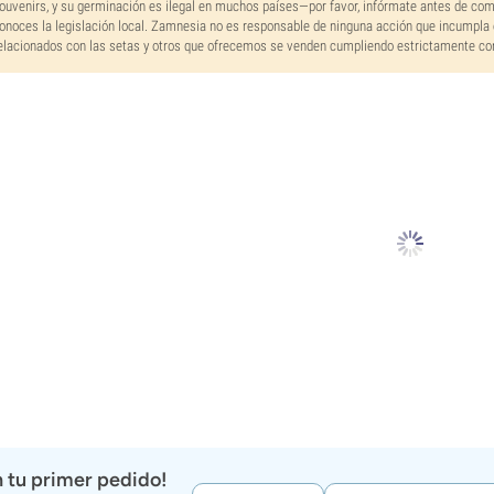
ouvenirs, y su germinación es ilegal en muchos países—por favor, infórmate antes de co
onoces la legislación local. Zamnesia no es responsable de ninguna acción que incumpla 
elacionados con las setas y otros que ofrecemos se venden cumpliendo estrictamente con 
 tu primer pedido!