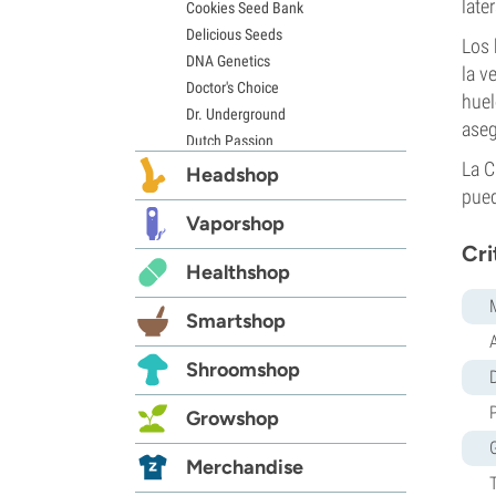
late
Cookies Seed Bank
Delicious Seeds
Los 
DNA Genetics
la v
Doctor's Choice
huel
Dr. Underground
aseg
Dutch Passion
La C
Elite Seeds
Headshop
Eva Seeds
pued
Exotic Seed
Vaporshop
Expert Seeds
Cri
Healthshop
FastBuds
Female Seeds
Smartshop
French Touch Seeds
Garden of Green
Shroomshop
D
GeneSeeds
Genehtik Seeds
Growshop
G13 Labs
Grass-O-Matic
Merchandise
Greenhouse Seeds