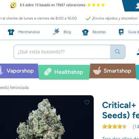
8.6 sobre 10 basado en 79687 valoraciones
 al cliente de lunes a viernes de 8:00 a 16:00
¡Envíos rápidos y discretos!
Merchandise
Blog
Recetas
Guía d
Vaporshop
Smartshop
Healthshop
 Seeds) feminizada
Critical+
Seeds) f
(
1