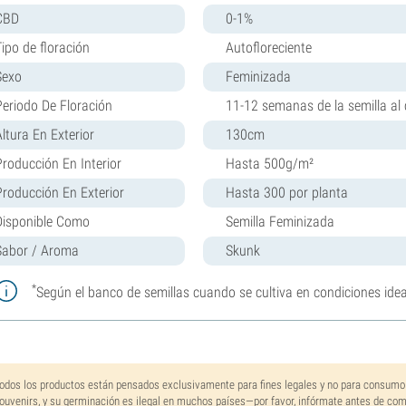
CBD
0-1%
Tipo de floración
Autofloreciente
Sexo
Feminizada
Periodo De Floración
11-12 semanas de la semilla al 
Altura En Exterior
130cm
Producción En Interior
Hasta 500g/m²
Producción En Exterior
Hasta 300 por planta
Disponible Como
Semilla Feminizada
Sabor / Aroma
Skunk
*
Según el banco de semillas cuando se cultiva en condiciones idea
odos los productos están pensados exclusivamente para fines legales y no para consumo
ouvenirs, y su germinación es ilegal en muchos países—por favor, infórmate antes de co