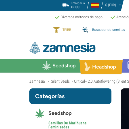
Entregar a
€
(EUR)
EE.UU.
Diversos métodos de pago
Atención
TRIBE
Buscador de semillas
Seedshop
Headshop
Zamnesia
Silent Seeds
Critical+ 2.0 Autoflowering (Silent
>
>
Categorías
Seedshop
Semillas De Marihuana
Feminizadas