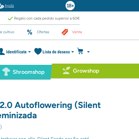
Ayuda
Regalo con cada pedido superior a 60€
e cultivo
Ofertas
Venta
Identifícate
Lista de deseos
Growshop
Shroomshop
 2.0 Autoflowering (Silent
eminizada
4
)