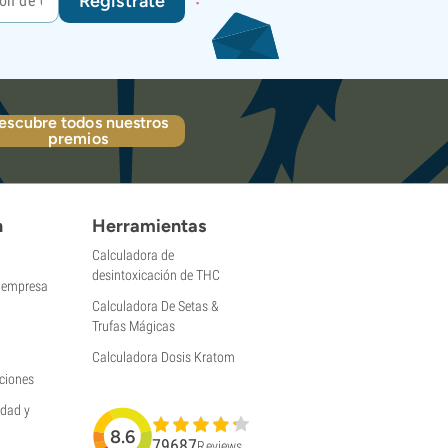
Regístrate
escubre todos nuestros
premios
n
Herramientas
Calculadora de
desintoxicación de THC
a empresa
Calculadora De Setas &
Trufas Mágicas
Calculadora Dosis Kratom
ciones
idad y
8.6
79687
Reviews