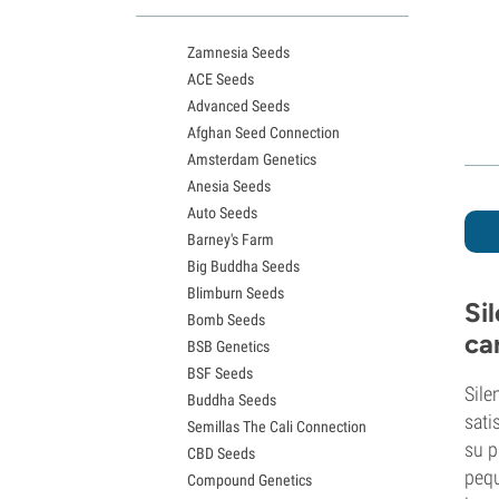
Variedades White Widow
Semillas de Northern Lights
Zamnesia Seeds
Semillas de Granddaddy Purple
ACE Seeds
Semillas de OG Kush
Advanced Seeds
Semillas de Blue Dream
Afghan Seed Connection
Semillas de Lemon Haze
Amsterdam Genetics
Semillas de Bruce Banner
Anesia Seeds
Semillas de Gelato
Auto Seeds
Semillas de Sour Diesel
Barney's Farm
Semillas de Jack Herer
Big Buddha Seeds
Semillas de Girl Scout Cookies
Blimburn Seeds
Semillas de Wedding Cake
Si
Bomb Seeds
Semillas de Zkittlez
ca
BSB Genetics
Semillas de Pineapple Express
BSF Seeds
Semillas de Chemdawg
Sile
Buddha Seeds
Semillas de Hindu Kush
sati
Semillas The Cali Connection
Semillas de Mimosa
su p
CBD Seeds
pequ
Compound Genetics