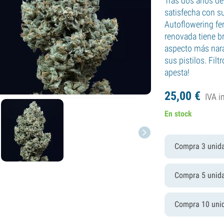
Tras dos años de 
satisfecha con su
Autoflowering fe
renovada tiene 
aspecto más nara
sus pistilos. Filt
apesta!
25,
00
€
IVA i
En stock
Compra 3 unid
Compra 5 unid
Compra 10 uni