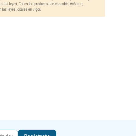
estas leyes. Todos los productos de cannabis, cáñamo,
las leyes locales en vigor.