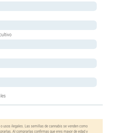
cultivo
les
 o usos ilegales. Las semillas de cannabis se venden como
mprarlas. Al comprarlas confirmas que eres mayor de edad y