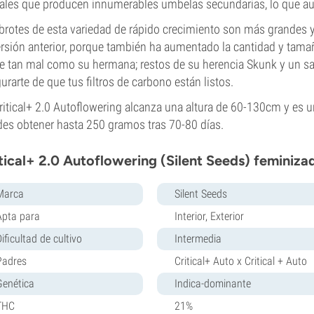
rales que producen innumerables umbelas secundarias, lo que au
brotes de esta variedad de rápido crecimiento son más grandes
ersión anterior, porque también ha aumentado la cantidad y tama
e tan mal como su hermana; restos de su herencia Skunk y un sal
urarte de que tus filtros de carbono están listos.
ritical+ 2.0 Autoflowering alcanza una altura de 60-130cm y es 
es obtener hasta 250 gramos tras 70-80 días.
tical+ 2.0 Autoflowering (Silent Seeds) feminiza
Marca
Silent Seeds
Apta para
Interior, Exterior
ificultad de cultivo
Intermedia
Padres
Critical+ Auto x Critical + Auto
Genética
Indica-dominante
THC
21%