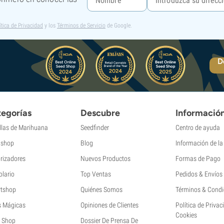
ítica de Privacidad
y los
Términos de Servicio
de Google.
D
egorías
Descubre
Informació
llas de Marihuana
Seedfinder
Centro de ayuda
shop
Blog
Información de l
rizadores
Nuevos Productos
Formas de Pago
olario
Top Ventas
Pedidos & Envíos
tshop
Quiénes Somos
Términos & Condi
s Mágicas
Opiniones de Clientes
Política de Privac
Cookies
 Shop
Dossier De Prensa De