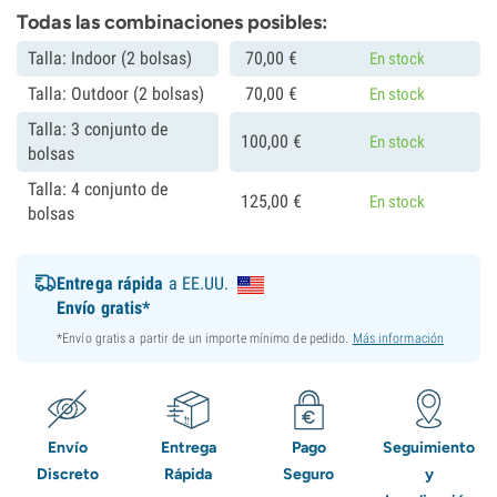
Todas las combinaciones posibles:
Talla: Indoor (2 bolsas)
70,
00
€
En stock
Talla: Outdoor (2 bolsas)
70,
00
€
En stock
Talla: 3 conjunto de
100,
00
€
En stock
bolsas
Talla: 4 conjunto de
125,
00
€
En stock
bolsas
Entrega rápida
a EE.UU.
Envío gratis*
*Envío gratis a partir de un importe mínimo de pedido.
Más información
Envío
Entrega
Pago
Seguimiento
Discreto
Rápida
Seguro
y