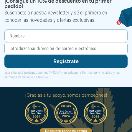
¡Consigue un 10% de descuento en tu primer
pedido!
Suscríbete a nuestra newsletter y sé el primero en
conocer las novedades y ofertas exclusivas.
Regístrate
Este sitio está protegido por reCAPTCHA y se aplican la
Política de Privacidad
y los
Términos de Servicio
de Google.
¡Gracias a tu apoyo, somos campeones!
Descubre todos nuestros