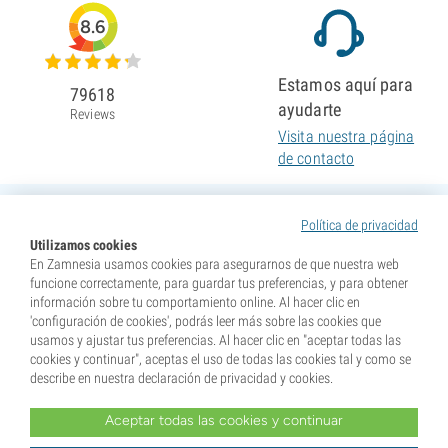
8.6
Estamos aquí para
79618
ayudarte
Reviews
Visita nuestra página
de contacto
Política de privacidad
Utilizamos cookies
En Zamnesia usamos cookies para asegurarnos de que nuestra web
funcione correctamente, para guardar tus preferencias, y para obtener
información sobre tu comportamiento online. Al hacer clic en
'configuración de cookies', podrás leer más sobre las cookies que
usamos y ajustar tus preferencias. Al hacer clic en "aceptar todas las
cookies y continuar", aceptas el uso de todas las cookies tal y como se
describe en nuestra declaración de privacidad y cookies.
Aceptar todas las cookies y continuar
* Nuestras semillas se venden como suvenires. La germinación de semillas es ilegal en muchos
países. Infórmate antes de efectuar tu compra. Al realizar tu pedido indicas que eres mayor de edad en