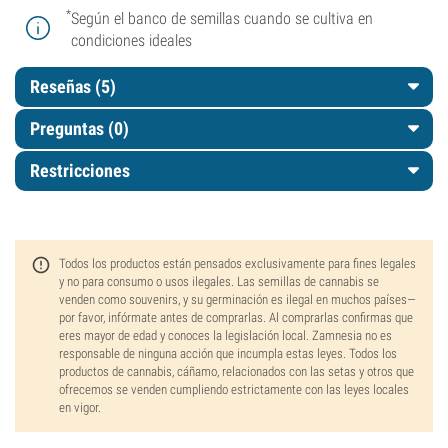
*
Según el banco de semillas cuando se cultiva en
condiciones ideales
Reseñas (5)
Preguntas
(0)
Restricciones
Todos los productos están pensados exclusivamente para fines legales
y no para consumo o usos ilegales. Las semillas de cannabis se
venden como souvenirs, y su germinación es ilegal en muchos países—
por favor, infórmate antes de comprarlas. Al comprarlas confirmas que
eres mayor de edad y conoces la legislación local. Zamnesia no es
responsable de ninguna acción que incumpla estas leyes. Todos los
productos de cannabis, cáñamo, relacionados con las setas y otros que
ofrecemos se venden cumpliendo estrictamente con las leyes locales
en vigor.