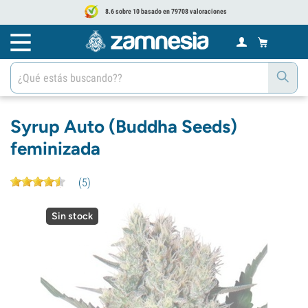
8.6 sobre 10 basado en 79708 valoraciones
Syrup Auto (Buddha Seeds)
feminizada
(
5
)
Sin stock