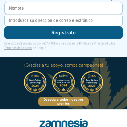
Regístrate
Este sitio está protegido por reCAPTCHA y se aplican la
Política de Privacidad
y los
Términos de Servicio
de Google.
¡Gracias a tu apoyo, somos campeones!
Descubre todos nuestros
premios