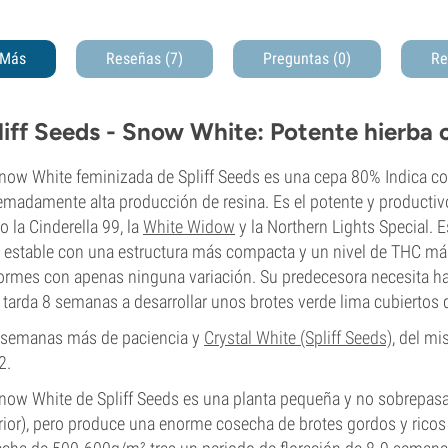
Más
Reseñas (7)
Preguntas
(0)
Re
liff Seeds - Snow White: Potente hierba 
now White feminizada de Spliff Seeds es una cepa 80% Indica co
emadamente alta producción de resina. Es el potente y productiv
 la Cinderella 99, la
White Widow
y la Northern Lights Special. 
estable con una estructura más compacta y un nivel de THC más a
ormes con apenas ninguna variación. Su predecesora necesita ha
 tarda 8 semanas a desarrollar unos brotes verde lima cubiertos 
 semanas más de paciencia y
Crystal White (Spliff Seeds)
, del m
2.
now White de Spliff Seeds es una planta pequeña y no sobrepasa
rior), pero produce una enorme cosecha de brotes gordos y ricos e