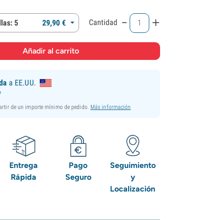
-
+
Cantidad
las: 5
29,
90
€
ida
a EE.UU.
*
partir de un importe mínimo de pedido.
Más información
Entrega
Pago
Seguimiento
Rápida
Seguro
y
Localización