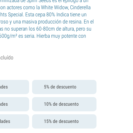
minizada de Spliff Seeds es el epílogo a un
on actores como la White Widow, Cinderella
hts Special. Esta cepa 80% Indica tiene un
roso y una masiva producción de resina. En el
ntas no superan los 60-80cm de altura, pero su
600g/m² es seria. Hierba muy potente con
ncluído
ades
5% de descuento
ades
10% de descuento
dades
15% de descuento