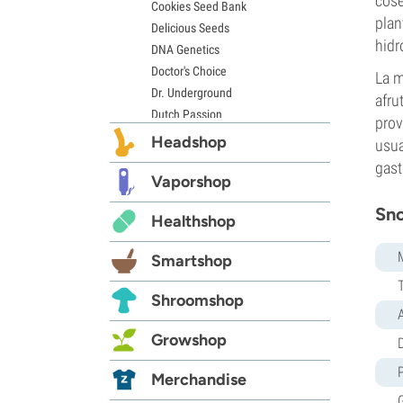
cose
Cookies Seed Bank
plan
Delicious Seeds
hidr
DNA Genetics
Doctor's Choice
La m
Dr. Underground
afru
Dutch Passion
prov
Elite Seeds
Headshop
usua
Eva Seeds
gast
Exotic Seed
Vaporshop
Expert Seeds
Sno
Healthshop
FastBuds
Female Seeds
Smartshop
French Touch Seeds
Garden of Green
Shroomshop
GeneSeeds
Genehtik Seeds
Growshop
D
G13 Labs
Grass-O-Matic
Merchandise
Greenhouse Seeds