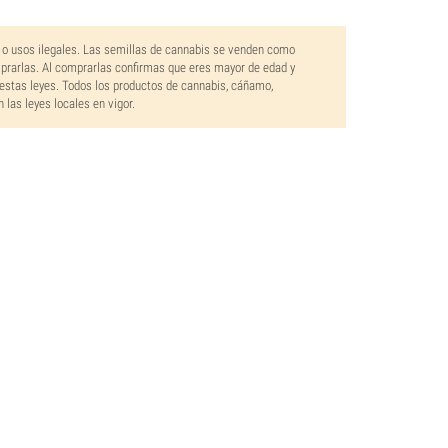
 o usos ilegales. Las semillas de cannabis se venden como
mprarlas. Al comprarlas confirmas que eres mayor de edad y
estas leyes. Todos los productos de cannabis, cáñamo,
las leyes locales en vigor.