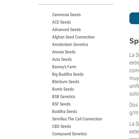
Variedades White Widow
Semillas de Northern Lights
Zamnesia Seeds
Semillas de Granddaddy Purple
ACE Seeds
Semillas de OG Kush
Advanced Seeds
Semillas de Blue Dream
Afghan Seed Connection
Semillas de Lemon Haze
Sp
Amsterdam Genetics
Semillas de Bruce Banner
Anesia Seeds
Semillas de Gelato
La S
Auto Seeds
Semillas de Sour Diesel
extr
Barney's Farm
Semillas de Jack Herer
como
Big Buddha Seeds
Semillas de Girl Scout Cookies
muy 
Blimburn Seeds
Semillas de Wedding Cake
unif
Bomb Seeds
Semillas de Zkittlez
solo
BSB Genetics
Semillas de Pineapple Express
BSF Seeds
Dos
Semillas de Chemdawg
Buddha Seeds
g/m
Semillas de Hindu Kush
Semillas The Cali Connection
Semillas de Mimosa
La S
CBD Seeds
exte
Compound Genetics