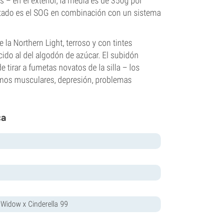
– en el exterior, la media es de 350g por
ltado es el SOG en combinación con un sistema
la Northern Light, terroso y con tintes
ecido al del algodón de azúcar. El subidón
tirar a fumetas novatos de la silla – los
smos musculares, depresión, problemas
ca
 Widow x Cinderella 99