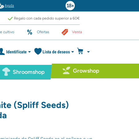
Ayuda
Regalo con cada pedido superior a 60€
e cultivo
Ofertas
Venta
Identifícate
Lista de deseos
Growshop
Shroomshop
te (Spliff Seeds)
da