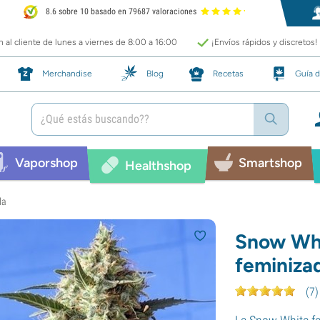
8.6 sobre 10 basado en 79687 valoraciones
 al cliente de lunes a viernes de 8:00 a 16:00
¡Envíos rápidos y discretos!
Merchandise
Blog
Recetas
Guía d
Vaporshop
Smartshop
Healthshop
da
Snow Whi
feminiza
(
7
)