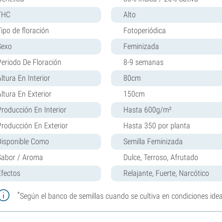
THC
Alto
Tipo de floración
Fotoperiódica
Sexo
Feminizada
Periodo De Floración
8-9 semanas
ltura En Interior
80cm
Altura En Exterior
150cm
Producción En Interior
Hasta 600g/m²
Producción En Exterior
Hasta 350 por planta
Disponible Como
Semilla Feminizada
Sabor / Aroma
Dulce, Terroso, Afrutado
Efectos
Relajante, Fuerte, Narcótico
*
Según el banco de semillas cuando se cultiva en condiciones idea