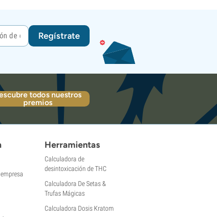
Regístrate
escubre todos nuestros
premios
n
Herramientas
Calculadora de
desintoxicación de THC
a empresa
Calculadora De Setas &
Trufas Mágicas
Calculadora Dosis Kratom