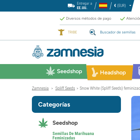
Entregar a
€
(EUR)
EE.UU.
Diversos métodos de pago
Atención
TRIBE
Buscador de semillas
Seedshop
Headshop
Zamnesia
Spliff Seeds
Snow White (Spliff Seeds) feminiza
>
>
Categorías
Seedshop
Semillas De Marihuana
Feminizadas