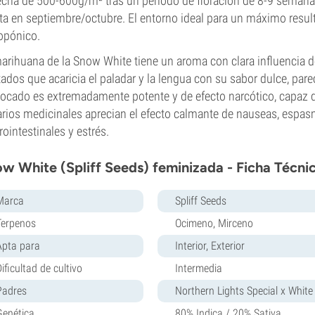
cha de 500-600g/m² tras un periodo de floración de 8-9 semanas 
ta en septiembre/octubre. El entorno ideal para un máximo resu
opónico.
arihuana de la Snow White tiene un aroma con clara influencia de 
tados que acaricia el paladar y la lengua con su sabor dulce, par
ocado es extremadamente potente y de efecto narcótico, capaz de 
rios medicinales aprecian el efecto calmante de nauseas, espa
rointestinales y estrés.
w White (Spliff Seeds) feminizada - Ficha Técni
Marca
Spliff Seeds
Terpenos
Ocimeno, Mirceno
Apta para
Interior, Exterior
ificultad de cultivo
Intermedia
Padres
Northern Lights Special x White
Genética
80% Indica / 20% Sativa