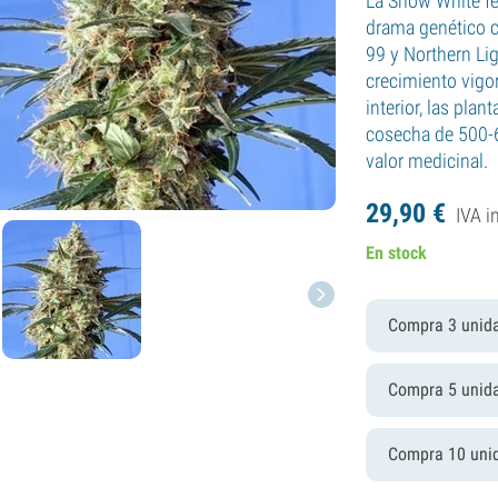
La Snow White fe
drama genético c
99 y Northern Lig
crecimiento vigo
interior, las pla
cosecha de 500-
valor medicinal.
29,
90
€
IVA i
En stock
Compra 3 unid
Compra 5 unid
Compra 10 uni