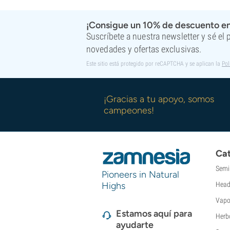
Super Sativa Seed Club
Super Strains
¡Consigue un 10% de descuento en
Sweet Seeds
Suscríbete a nuestra newsletter y sé el
TICAL
novedades y ofertas exclusivas.
T.H. Seeds
Este sitio está protegido por reCAPTCHA y se aplican la
Pol
Top Tao Seeds
Vision Seeds
VIP Seeds
¡Gracias a tu apoyo, somos
White Label
campeones!
World Of Seeds
Bancos de semillas
Cat
Semi
Pioneers in Natural
Highs
Head
Vapo
Estamos aquí para
Herb
ayudarte