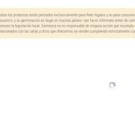
odos los productos están pensados exclusivamente para fines legales y no para consumo
ouvenirs, y su germinación es ilegal en muchos países—por favor, infórmate antes de co
onoces la legislación local. Zamnesia no es responsable de ninguna acción que incumpla 
elacionados con las setas y otros que ofrecemos se venden cumpliendo estrictamente con 