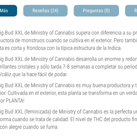
Más
Reseñas (24)
Preguntas
(0)
R
ig Bud XXL de Ministry of Cannabis supera con diferencia a su pr
uctora de monstruos cuando se cultiva en el exterior. Pero tamb
ta es corta y frondosa con la típica estructura de la Indica.
ig Bud XXL de Ministry of Cannabis desarrolla un enorme y redo
rillantes cristales y sólo tarda 7-8 semanas a completar su períod
/cáliz que la hace fácil de podar.
ig Bud XXL de Ministry of Cannabis es muy buena productora y
rior. Cultivada en el exterior, esta planta se transforma en un ve
por PLANTA!
ig Bud XXL (feminizada) de Ministry of Cannabis es la perfecta u
orma cuando se trata de calidad. El nivel de THC del producto fi
cón alegre cuando se fuma.