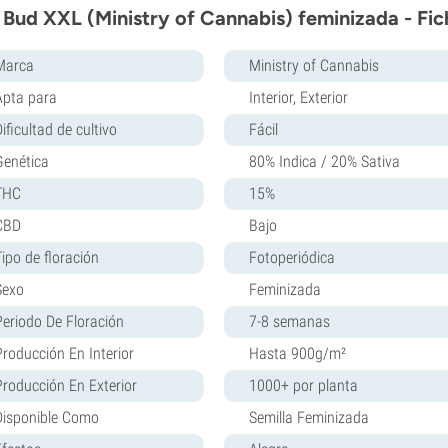
 Bud XXL (Ministry of Cannabis) feminizada - Fi
Marca
Ministry of Cannabis
Apta para
Interior, Exterior
ificultad de cultivo
Fácil
Genética
80% Indica / 20% Sativa
THC
15%
CBD
Bajo
Tipo de floración
Fotoperiódica
Sexo
Feminizada
Periodo De Floración
7-8 semanas
Producción En Interior
Hasta 900g/m²
Producción En Exterior
1000+ por planta
Disponible Como
Semilla Feminizada