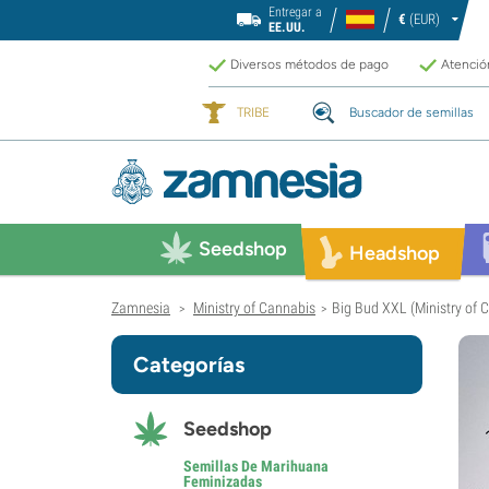
Entregar a
€
(EUR)
EE.UU.
Diversos métodos de pago
Atención
TRIBE
Buscador de semillas
Seedshop
Headshop
Zamnesia
Ministry of Cannabis
Big Bud XXL (Ministry of 
>
>
Categorías
Seedshop
Semillas De Marihuana
Feminizadas