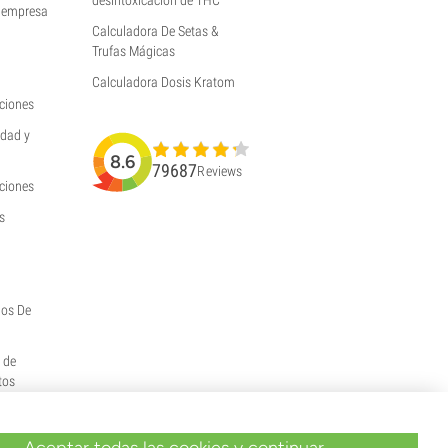
a empresa
Calculadora De Setas &
Trufas Mágicas
Calculadora Dosis Kratom
ciones
idad y
8.6
79687
Reviews
uciones
s
hos De
y de
tos