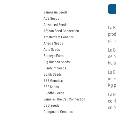
Variedades White Widow
Semillas de Northern Lights
Zamnesia Seeds
Semillas de Granddaddy Purple
ACE Seeds
Semillas de OG Kush
Advanced Seeds
Semillas de Blue Dream
La B
Afghan Seed Connection
Semillas de Lemon Haze
prod
Amsterdam Genetics
Semillas de Bruce Banner
plan
Anesia Seeds
Semillas de Gelato
La B
Auto Seeds
Semillas de Sour Diesel
Barney's Farm
de b
Semillas de Jack Herer
Big Buddha Seeds
hoja
Semillas de Girl Scout Cookies
Blimburn Seeds
Semillas de Wedding Cake
La B
Bomb Seeds
Semillas de Zkittlez
inte
BSB Genetics
Semillas de Pineapple Express
Kg 
BSF Seeds
Semillas de Chemdawg
Buddha Seeds
Semillas de Hindu Kush
La B
Semillas The Cali Connection
Semillas de Mimosa
conf
CBD Seeds
colo
Compound Genetics