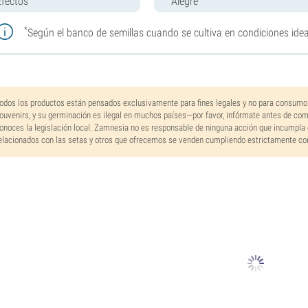
Efectos
Alegre
*
Según el banco de semillas cuando se cultiva en condiciones idea
odos los productos están pensados exclusivamente para fines legales y no para consumo
ouvenirs, y su germinación es ilegal en muchos países—por favor, infórmate antes de co
onoces la legislación local. Zamnesia no es responsable de ninguna acción que incumpla 
elacionados con las setas y otros que ofrecemos se venden cumpliendo estrictamente con 