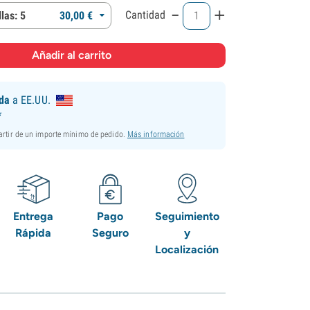
-
+
Cantidad
las: 5
30,
00
€
ida
a EE.UU.
*
partir de un importe mínimo de pedido.
Más información
Entrega
Pago
Seguimiento
Rápida
Seguro
y
Localización