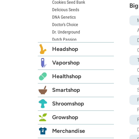
Cookies Seed Bank
Big
Delicious Seeds
DNA Genetics
Doctor's Choice
Dr. Underground
Dutch Passion
D
Elite Seeds
Headshop
Eva Seeds
Exotic Seed
Vaporshop
Expert Seeds
Healthshop
FastBuds
Female Seeds
Smartshop
French Touch Seeds
Garden of Green
Shroomshop
GeneSeeds
Genehtik Seeds
Growshop
G13 Labs
Grass-O-Matic
Merchandise
Greenhouse Seeds