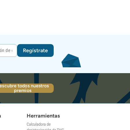
Regístrate
escubre todos nuestros
premios
n
Herramientas
Calculadora de
desintoxicación de THC