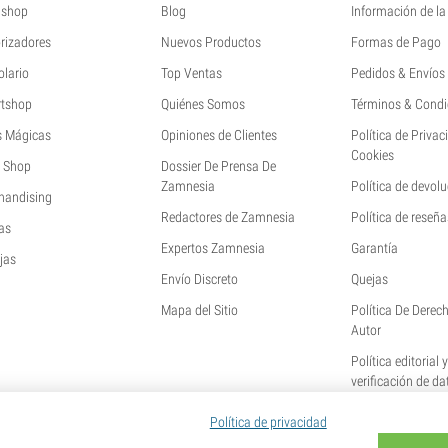
shop
Blog
Información de l
rizadores
Nuevos Productos
Formas de Pago
olario
Top Ventas
Pedidos & Envíos
tshop
Quiénes Somos
Términos & Condi
s Mágicas
Opiniones de Clientes
Política de Privac
Cookies
 Shop
Dossier De Prensa De
Zamnesia
Política de devol
handising
Redactores de Zamnesia
Política de reseña
as
Expertos Zamnesia
Garantía
jas
Envío Discreto
Quejas
Mapa del Sitio
Política De Derec
Autor
Política editorial 
verificación de da
Política de privacidad