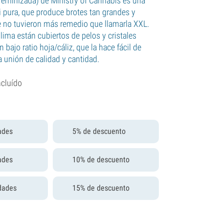
feminizada) de Ministry of Cannabis es una
i pura, que produce brotes tan grandes y
 no tuvieron más remedio que llamarla XXL.
lima están cubiertos de pelos y cristales
 bajo ratio hoja/cáliz, que la hace fácil de
a unión de calidad y cantidad.
ncluído
ades
5% de descuento
ades
10% de descuento
dades
15% de descuento