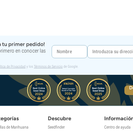
 tu primer pedido!
 primero en conocer las
ítica de Privacidad
y los
Términos de Servicio
de Google.
D
egorías
Descubre
Informació
llas de Marihuana
Seedfinder
Centro de ayuda