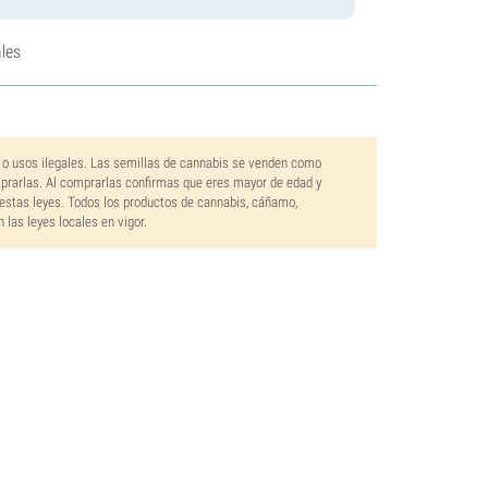
les
 o usos ilegales. Las semillas de cannabis se venden como
mprarlas. Al comprarlas confirmas que eres mayor de edad y
estas leyes. Todos los productos de cannabis, cáñamo,
las leyes locales en vigor.