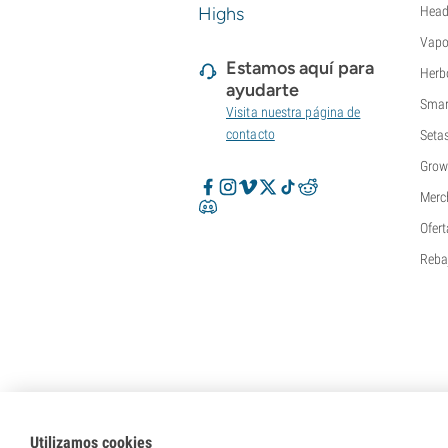
Super Sativa Seed Club
Highs
Head
Super Strains
Vapo
Sweet Seeds
Estamos aquí para
Herb
TICAL
ayudarte
T.H. Seeds
Smar
Visita nuestra página de
Top Tao Seeds
contacto
Seta
Vision Seeds
Grow
VIP Seeds
Merc
White Label
World Of Seeds
Ofert
Bancos de semillas
Reba
Utilizamos cookies