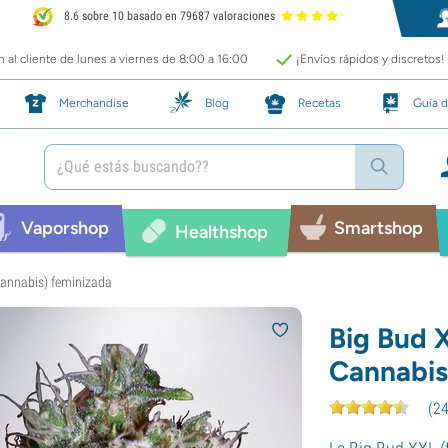
8.6 sobre 10 basado en 79687 valoraciones
 al cliente de lunes a viernes de 8:00 a 16:00
¡Envíos rápidos y discretos!
Merchandise
Blog
Recetas
Guía d
Vaporshop
Smartshop
Healthshop
Cannabis) feminizada
Big Bud X
Cannabis
(
2