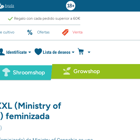
Ayuda
Regalo con cada pedido superior a 60€
e cultivo
Ofertas
Venta
Identifícate
Lista de deseos
Growshop
Shroomshop
XL (Ministry of
) feminizada
4
)