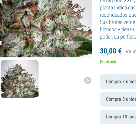
La Big Bud XXL (
planta Indica cas
redondeados que
Sus brotes verde 
blancos y tiene un
podar. La perfect
30,
00
€
IVA i
En stock
Compra 3 unid
Compra 5 unid
Compra 10 uni