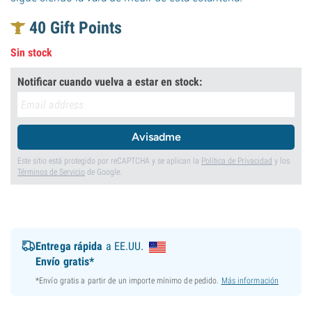
40
Gift Points
Sin stock
Notificar cuando vuelva a estar en stock:
Avisadme
Este sitio está protegido por reCAPTCHA y se aplican la
Política de Privacidad
y los
Términos de Servicio
de Google.
Entrega rápida
a EE.UU.
Envío gratis*
*Envío gratis a partir de un importe mínimo de pedido.
Más información