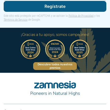
Regístrate
Este sitio está protegido por reCAPTCHA y se aplican la
Política de Privacidad
y los
Términos de Servicio
de Google.
¡Gracias a tu apoyo, somos campeones!
Descubre todos nuestros
premios
Pioneers in Natural Highs