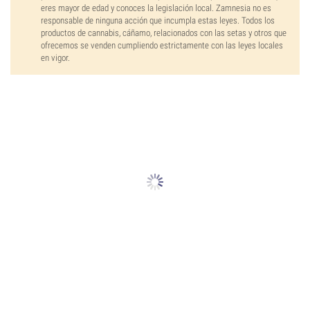
eres mayor de edad y conoces la legislación local. Zamnesia no es
responsable de ninguna acción que incumpla estas leyes. Todos los
productos de cannabis, cáñamo, relacionados con las setas y otros que
ofrecemos se venden cumpliendo estrictamente con las leyes locales
en vigor.