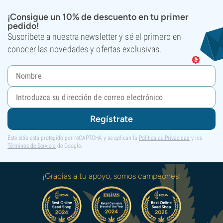
¡Consigue un 10% de descuento en tu primer
pedido!
Suscríbete a nuestra newsletter y sé el primero en
conocer las novedades y ofertas exclusivas.
Regístrate
Este sitio está protegido por reCAPTCHA y se aplican la
Política de Privacidad
y los
Términos de Servicio
de Google.
¡Gracias a tu apoyo, somos campeones!