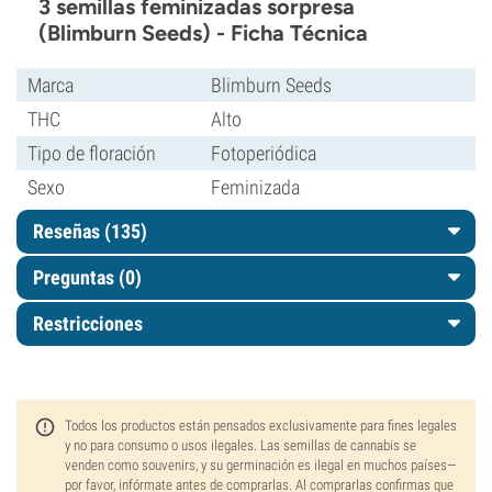
3 semillas feminizadas sorpresa
(Blimburn Seeds) - Ficha Técnica
Marca
Blimburn Seeds
THC
Alto
Tipo de floración
Fotoperiódica
Sexo
Feminizada
Reseñas (135)
Preguntas
(0)
Restricciones
Todos los productos están pensados exclusivamente para fines legales
y no para consumo o usos ilegales. Las semillas de cannabis se
venden como souvenirs, y su germinación es ilegal en muchos países—
por favor, infórmate antes de comprarlas. Al comprarlas confirmas que