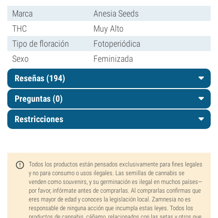
Marca
Anesia Seeds
THC
Muy Alto
Tipo de floración
Fotoperiódica
Sexo
Feminizada
Reseñas (194)
Preguntas
(0)
Restricciones
Todos los productos están pensados exclusivamente para fines legales
y no para consumo o usos ilegales. Las semillas de cannabis se
venden como souvenirs, y su germinación es ilegal en muchos países—
por favor, infórmate antes de comprarlas. Al comprarlas confirmas que
eres mayor de edad y conoces la legislación local. Zamnesia no es
responsable de ninguna acción que incumpla estas leyes. Todos los
productos de cannabis, cáñamo, relacionados con las setas y otros que