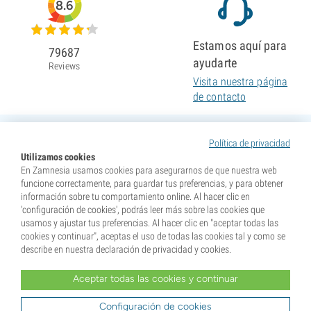
8.6
Estamos aquí para
79687
ayudarte
Reviews
Visita nuestra página
de contacto
Política de privacidad
Utilizamos cookies
En Zamnesia usamos cookies para asegurarnos de que nuestra web
funcione correctamente, para guardar tus preferencias, y para obtener
información sobre tu comportamiento online. Al hacer clic en
'configuración de cookies', podrás leer más sobre las cookies que
usamos y ajustar tus preferencias. Al hacer clic en "aceptar todas las
cookies y continuar", aceptas el uso de todas las cookies tal y como se
describe en nuestra declaración de privacidad y cookies.
Aceptar todas las cookies y continuar
* Nuestras semillas se venden como suvenires. La germinación de semillas es ilegal en muchos
países. Infórmate antes de efectuar tu compra. Al realizar tu pedido indicas que eres mayor de edad en
tu lugar de residencia y que conoces las normativas locales. También eximes de toda responsabilidad a
Configuración de cookies