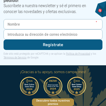
pedido!
Suscríbete a nuestra newsletter y sé el primero en
conocer las novedades y ofertas exclusivas.
Regístrate
Este sitio está protegido por reCAPTCHA y se aplican la
Política de Privacidad
y los
Términos de Servicio
de Google.
¡Gracias a tu apoyo, somos campeones!
Descubre todos nuestros
premios