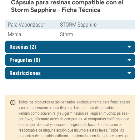
Cápsula para resinas compatible con el
Storm Sapphire - Ficha Técnica
Para Vaporizador
STORM Sapphire
Marca
Storm
Reseñas (2)
Preguntas
(0)
Restricciones
Todos los productos están pensados exclusivamente para fines legales
y no para consumo o usos ilegales. Las semillas de cannabis se
venden como souvenirs, y su germinación es ilegal en muchos países—
por favor, infórmate antes de comprarlas. Al comprarlas confirmas que
eres mayor de edad y conoces la legislación local. Zamnesia no es
responsable de ninguna acción que incumpla estas leyes. Todos los
productos de cannabis, cáñamo, relacionados con las setas y otros que