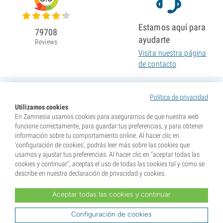
Estamos aquí para
79708
ayudarte
Reviews
Visita nuestra página
de contacto
Política de privacidad
Utilizamos cookies
En Zamnesia usamos cookies para asegurarnos de que nuestra web
funcione correctamente, para guardar tus preferencias, y para obtener
información sobre tu comportamiento online. Al hacer clic en
'configuración de cookies', podrás leer más sobre las cookies que
usamos y ajustar tus preferencias. Al hacer clic en "aceptar todas las
cookies y continuar", aceptas el uso de todas las cookies tal y como se
describe en nuestra declaración de privacidad y cookies.
Aceptar todas las cookies y continuar
* Nuestras semillas se venden como suvenires. La germinación de semillas es ilegal en muchos
países. Infórmate antes de efectuar tu compra. Al realizar tu pedido indicas que eres mayor de edad en
tu lugar de residencia y que conoces las normativas locales. También eximes de toda responsabilidad a
Configuración de cookies
Zamnesia si actúas al margen de ellas.