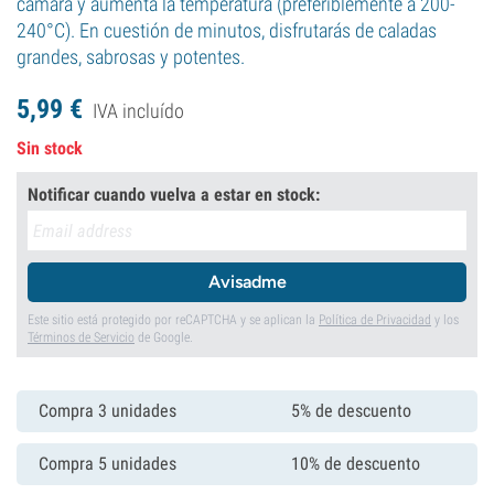
cámara y aumenta la temperatura (preferiblemente a 200-
240°C). En cuestión de minutos, disfrutarás de caladas
grandes, sabrosas y potentes.
5,
99
€
IVA incluído
Sin stock
Notificar cuando vuelva a estar en stock:
Avisadme
Este sitio está protegido por reCAPTCHA y se aplican la
Política de Privacidad
y los
Términos de Servicio
de Google.
Compra 3 unidades
5% de descuento
Compra 5 unidades
10% de descuento