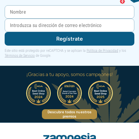
Regístrate
Este sitio está protegido por reCAPTCHA y se aplican la
Política de Privacidad
y los
Términos de Servicio
de Google.
¡Gracias a tu apoyo, somos campeones!
Descubre todos nuestros
premios