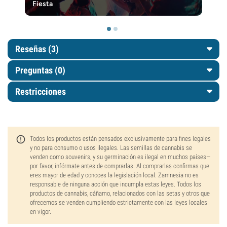
Fiesta
Reseñas (3)
Preguntas
(0)
Restricciones
Todos los productos están pensados exclusivamente para fines legales
y no para consumo o usos ilegales. Las semillas de cannabis se
venden como souvenirs, y su germinación es ilegal en muchos países—
por favor, infórmate antes de comprarlas. Al comprarlas confirmas que
eres mayor de edad y conoces la legislación local. Zamnesia no es
responsable de ninguna acción que incumpla estas leyes. Todos los
productos de cannabis, cáñamo, relacionados con las setas y otros que
ofrecemos se venden cumpliendo estrictamente con las leyes locales
en vigor.