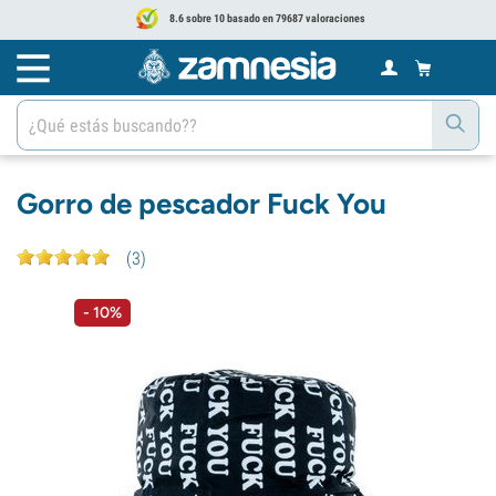
8.6 sobre 10 basado en 79687 valoraciones
Gorro de pescador Fuck You
(
3
)
- 10%