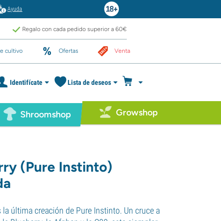
Ayuda
Regalo con cada pedido superior a 60€
e cultivo
Ofertas
Venta
Identifícate
Lista de deseos
Growshop
Shroomshop
ry (Pure Instinto)
da
 la última creación de Pure Instinto. Un cruce a