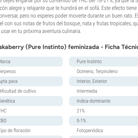
e dejes engañar por su contenido de THC del 18-21%, ya que la 
cón alegre y relajante que te hundirá en el sofá. Este efecto ti
onversar, pero no esperes poder moverte durante un buen rato. El
el con sus notas de frutos del bosque, nata y frutas tropicales, 
 usar en tu próxima aventura culinaria.
skaberry (Pure Instinto) feminizada - Ficha Técni
Marca
Pure Instinto
Terpenos
Ocimeno, Terpinoleno
Apta para
Interior, Exterior
ificultad de cultivo
Intermedia
Genética
Indica-dominante
THC
21%
CBD
0-1%
Tipo de floración
Fotoperiódica