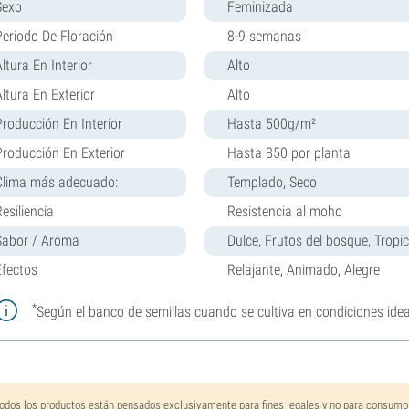
Sexo
Feminizada
Periodo De Floración
8-9 semanas
ltura En Interior
Alto
Altura En Exterior
Alto
Producción En Interior
Hasta 500g/m²
Producción En Exterior
Hasta 850 por planta
Clima más adecuado:
Templado, Seco
esiliencia
Resistencia al moho
Sabor / Aroma
Dulce, Frutos del bosque, Tropi
Efectos
Relajante, Animado, Alegre
*
Según el banco de semillas cuando se cultiva en condiciones idea
odos los productos están pensados exclusivamente para fines legales y no para consumo