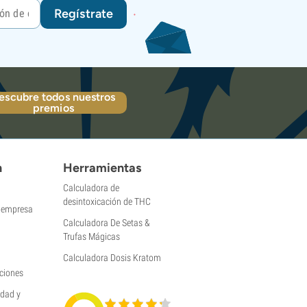
Regístrate
escubre todos nuestros
premios
n
Herramientas
Calculadora de
desintoxicación de THC
a empresa
Calculadora De Setas &
Trufas Mágicas
Calculadora Dosis Kratom
ciones
idad y