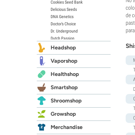
No t
Cookies Seed Bank
colo
Delicious Seeds
de c
DNA Genetics
past
Doctor's Choice
para
Dr. Underground
Dutch Passion
Shi
Elite Seeds
Headshop
Eva Seeds
Exotic Seed
Vaporshop
Expert Seeds
Healthshop
FastBuds
Female Seeds
Smartshop
D
French Touch Seeds
Garden of Green
Shroomshop
GeneSeeds
Genehtik Seeds
Growshop
G13 Labs
Grass-O-Matic
Merchandise
Greenhouse Seeds