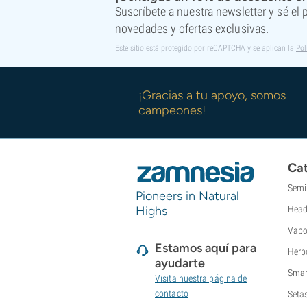
Super Sativa Seed Club
Suscríbete a nuestra newsletter y sé el
Super Strains
novedades y ofertas exclusivas.
Sweet Seeds
Este sitio está protegido por reCAPTCHA y se aplican la
Pol
TICAL
T.H. Seeds
Top Tao Seeds
¡Gracias a tu apoyo, somos
Vision Seeds
campeones!
VIP Seeds
White Label
World Of Seeds
Cat
Bancos de semillas
Semi
Pioneers in Natural
Highs
Head
Vapo
Estamos aquí para
Herb
ayudarte
Smar
Visita nuestra página de
contacto
Seta