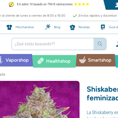
8.6 sobre 10 basado en 79618 valoraciones
 al cliente de lunes a viernes de 8:00 a 16:00
¡Envíos rápidos y discretos!
Merchandise
Blog
Recetas
Guía d
Vaporshop
Smartshop
Healthshop
zada
Shiskaber
feminiza
La Shiskaberry es