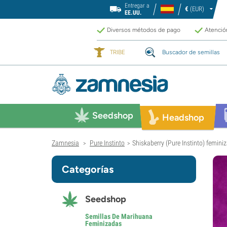
Entregar a
€
(EUR)
EE.UU.
Diversos métodos de pago
Atención
TRIBE
Buscador de semillas
Seedshop
Headshop
Zamnesia
Pure Instinto
Shiskaberry (Pure Instinto) femini
>
>
Categorías
Seedshop
Semillas De Marihuana
Feminizadas