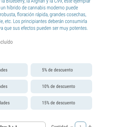
 la Blueberry, la Afghan y la C99, este ejemplar
e un híbrido de cannabis moderno puede
 robusta, floración rápida, grandes cosechas,
, etc. Los principiantes deberán consumirla
ya que sus efectos pueden ser muy potentes.
ncluído
ades
5% de descuento
ades
10% de descuento
dades
15% de descuento
-
+
Cantidad