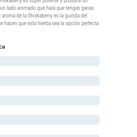
Shiskaberry es súper potente y produce un
ene un lado animado que hará que tengas ganas
 aroma de la Shiskaberry es la guinda del
que hacen que esta hierba sea la opción perfecta
ca