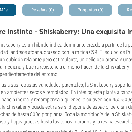
Más
Reseñas (0)
Preguntas
(0)
Re
re Instinto - Shiskaberry: Una exquisita í
hiskaberry es un híbrido índica dominante creado a partir de la 
edad landrace afgana, cruzado con la mítica C99. El equipo de Pur
un subidón relajante pero estimulante, un delicioso aroma y unas
ra mediana y buena resistencia al moho hacen de la Shiskaberry la 
pendientemente del entorno.
ias a sus robustas variedades parentales, la Shiskaberry soporta
 en ambientes secos y templados. En interior, esta planta alcanz
nancia índica, y recompensa a quienes la cultiven con 450-500g/
e, la Shiskaberry puede estirarse si dispone de espacio, pero sin
chas de hasta 800g por planta! Toda la morfología de la Shiskabe
nso y hojas gruesas hasta los tonos morados y la resina escarch