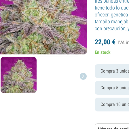
tres bandas entre
tiene todo lo qu
ofrecer: genética
tamaño manejable
con precaución, 
22,
00
€
IVA i
En stock
Compra 3 unid
Compra 5 unid
Compra 10 uni