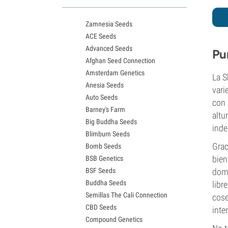
Variedades White Widow
Semillas de Northern Lights
Zamnesia Seeds
Semillas de Granddaddy Purple
ACE Seeds
Semillas de OG Kush
Advanced Seeds
Semillas de Blue Dream
Pu
Afghan Seed Connection
Semillas de Lemon Haze
Amsterdam Genetics
Semillas de Bruce Banner
La S
Anesia Seeds
Semillas de Gelato
vari
Auto Seeds
Semillas de Sour Diesel
con 
Barney's Farm
Semillas de Jack Herer
altu
Big Buddha Seeds
Semillas de Girl Scout Cookies
inde
Blimburn Seeds
Semillas de Wedding Cake
Grac
Bomb Seeds
Semillas de Zkittlez
bien
BSB Genetics
Semillas de Pineapple Express
BSF Seeds
domi
Semillas de Chemdawg
Buddha Seeds
libr
Semillas de Hindu Kush
Semillas The Cali Connection
Semillas de Mimosa
cose
CBD Seeds
inte
Compound Genetics