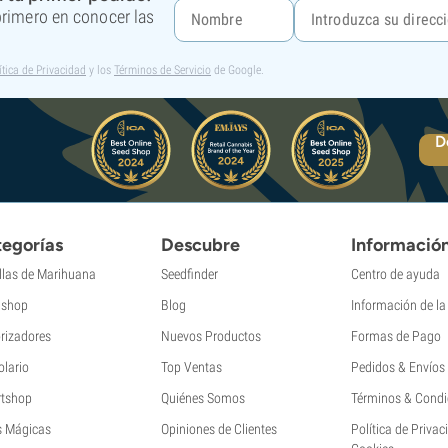
 primero en conocer las
ítica de Privacidad
y los
Términos de Servicio
de Google.
D
egorías
Descubre
Informació
llas de Marihuana
Seedfinder
Centro de ayuda
shop
Blog
Información de l
rizadores
Nuevos Productos
Formas de Pago
olario
Top Ventas
Pedidos & Envíos
tshop
Quiénes Somos
Términos & Condi
s Mágicas
Opiniones de Clientes
Política de Privac