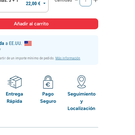
las: 3 + 1
22,
00
€
ida
a EE.UU.
*
partir de un importe mínimo de pedido.
Más información
Entrega
Pago
Seguimiento
Rápida
Seguro
y
Localización