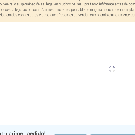
ouvenirs, y su germinación es ilegal en muchos países—por favor, infórmate antes de co
onoces la legislación local. Zamnesia no es responsable de ninguna acción que incumpla 
elacionados con las setas y otros que ofrecemos se venden cumpliendo estrictamente con 
 tu primer pedido!