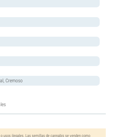
cal, Cremoso
les
 o usos ilegales. Las semillas de cannabis se venden como