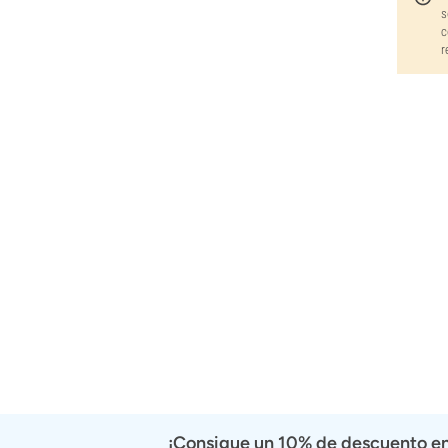
s
Pyramid Seeds
c
Rare Dankness
r
Reggae Seeds
Resin Seeds
Ripper Seeds
Royal Queen Seeds
Sagarmatha Seeds
Samsara Seeds
Seedstockers
Sensation Seeds
Sensi Seeds
Serious Seeds
Silent Seeds
Solfire Gardens
Soma Seeds
Spliff Seeds
Strain Hunters
Sumo Seeds
¡Consigue un 10% de descuento en