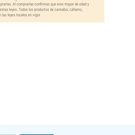
mprarlas. Al comprarlas confirmas que eres mayor de edad y
estas leyes. Todos los productos de cannabis, cáñamo,
las leyes locales en vigor.