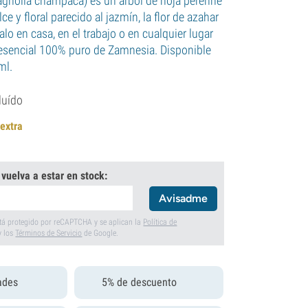
gnolia champaca) es un árbol de hoja perenne
e y floral parecido al jazmín, la flor de azahar
útalo en casa, en el trabajo o en cualquier lugar
e esencial 100% puro de Zamnesia. Disponible
ml.
luído
 extra
 vuelva a estar en stock:
Avisadme
está protegido por reCAPTCHA y se aplican la
Política de
y los
Términos de Servicio
de Google.
ades
5% de descuento