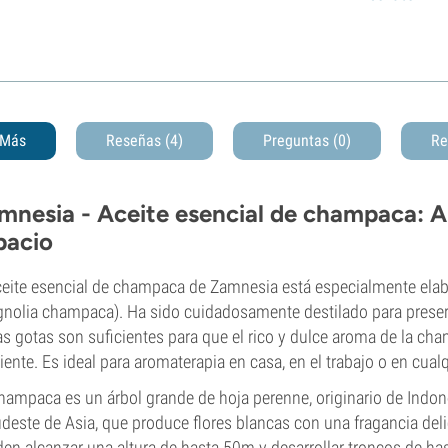
Más
Reseñas (4)
Preguntas
(0)
Re
mnesia - Aceite esencial de champaca: A
pacio
ceite esencial de champaca de Zamnesia está especialmente el
nolia champaca). Ha sido cuidadosamente destilado para preserv
s gotas son suficientes para que el rico y dulce aroma de la cha
ente. Es ideal para aromaterapia en casa, en el trabajo o en cualqu
hampaca es un árbol grande de hoja perenne, originario de Indones
udeste de Asia, que produce flores blancas con una fragancia del
en alcanzar una altura de hasta 50m y desarrollar troncos de has