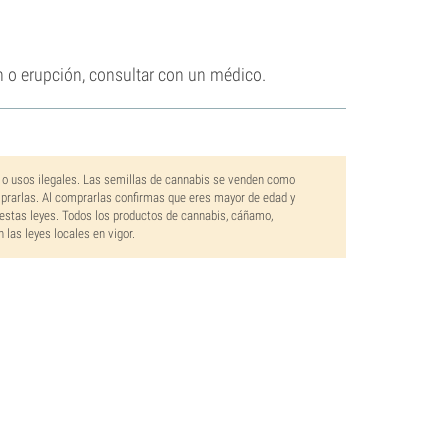
n o erupción, consultar con un médico.
 o usos ilegales. Las semillas de cannabis se venden como
mprarlas. Al comprarlas confirmas que eres mayor de edad y
estas leyes. Todos los productos de cannabis, cáñamo,
las leyes locales en vigor.