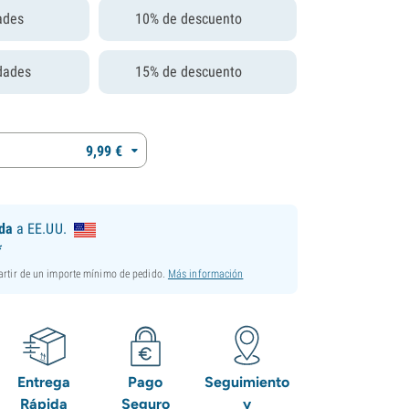
ades
10% de descuento
dades
15% de descuento
9,
99
€
ida
a EE.UU.
*
partir de un importe mínimo de pedido.
Más información
Entrega
Pago
Seguimiento
Rápida
Seguro
y