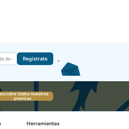
Regístrate
escubre todos nuestros
premios
n
Herramientas