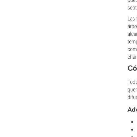
sept
Las 
árbo
alca
temp
como
cha
Có
Todo
quem
difu
Adv