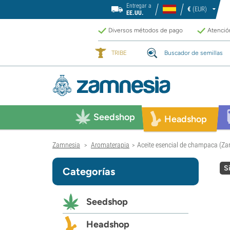
Entregar a
€
(EUR)
EE.UU.
Diversos métodos de pago
Atención
TRIBE
Buscador de semillas
Seedshop
Headshop
Zamnesia
Aromaterapia
Aceite esencial de champaca (Z
>
>
S
Categorías
Seedshop
Headshop