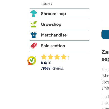
Tinturas
Shroomshop
Growshop
Merchandise
Sale section
Za
es
8.6/
10
79687
Reviews
El a
(Mag
poca
ambi
La c
el s
pued