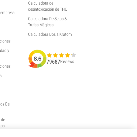
Calculadora de
desintoxicación de THC
a empresa
Calculadora De Setas &
Trufas Mágicas
Calculadora Dosis Kratom
ciones
idad y
8.6
79687
Reviews
uciones
s
hos De
y de
tos