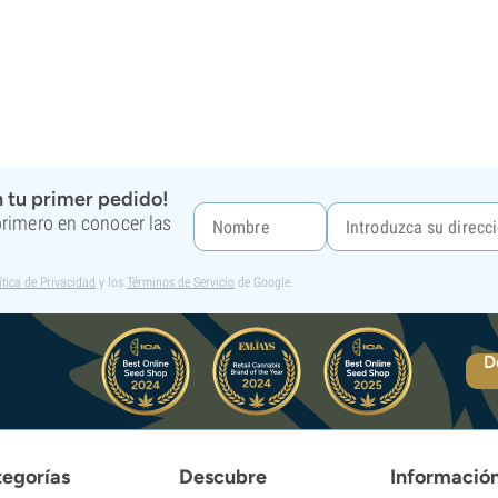
 tu primer pedido!
 primero en conocer las
ítica de Privacidad
y los
Términos de Servicio
de Google.
D
egorías
Descubre
Informació