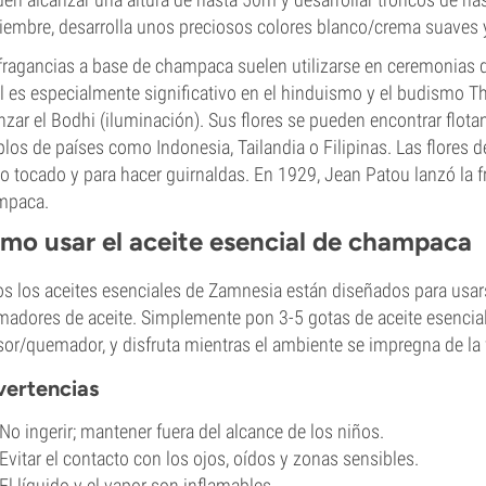
iembre, desarrolla unos preciosos colores blanco/crema suaves 
fragancias a base de champaca suelen utilizarse en ceremonias d
l es especialmente significativo en el hinduismo y el budismo T
nzar el Bodhi (iluminación). Sus flores se pueden encontrar flo
los de países como Indonesia, Tailandia o Filipinas. Las flores 
 tocado y para hacer guirnaldas. En 1929, Jean Patou lanzó la 
mpaca.
mo usar el aceite esencial de champaca
s los aceites esenciales de Zamnesia están diseñados para usar
adores de aceite. Simplemente pon 3-5 gotas de aceite esencia
sor/quemador, y disfruta mientras el ambiente se impregna de la f
ertencias
No ingerir; mantener fuera del alcance de los niños.
Evitar el contacto con los ojos, oídos y zonas sensibles.
El líquido y el vapor son inflamables.