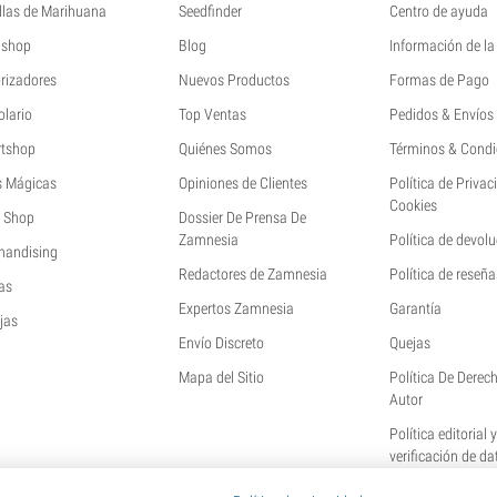
llas de Marihuana
Seedfinder
Centro de ayuda
shop
Blog
Información de l
rizadores
Nuevos Productos
Formas de Pago
olario
Top Ventas
Pedidos & Envíos
tshop
Quiénes Somos
Términos & Condi
s Mágicas
Opiniones de Clientes
Política de Privac
Cookies
 Shop
Dossier De Prensa De
Zamnesia
Política de devol
handising
Redactores de Zamnesia
Política de reseña
as
Expertos Zamnesia
Garantía
jas
Envío Discreto
Quejas
Mapa del Sitio
Política De Derec
Autor
Política editorial 
verificación de da