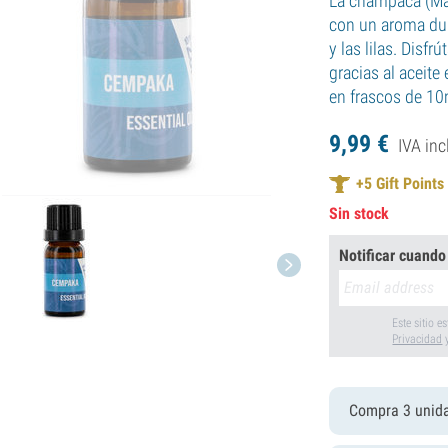
La champaca (Ma
con un aroma dulc
y las lilas. Disfr
gracias al aceit
en frascos de 10
9,
99
€
IVA inc
+
5
Gift Points
Sin stock
Notificar cuando
Este sitio 
Privacidad
Compra 3 unid