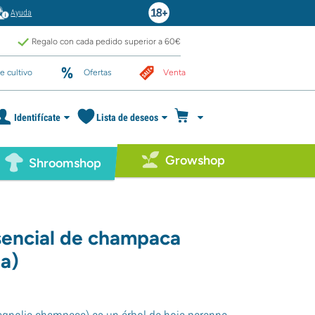
Ayuda
Regalo con cada pedido superior a 60€
e cultivo
Ofertas
Venta
Identifícate
Lista de deseos
Growshop
Shroomshop
sencial de champaca
a)