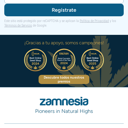
Regístrate
Este sitio está protegido por reCAPTCHA y se aplican la
Política de Privacidad
y los
Términos de Servicio
de Google.
¡Gracias a tu apoyo, somos campeones!
Descubre todos nuestros
premios
Pioneers in Natural Highs