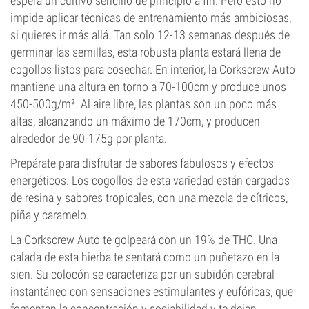
espera un cultivo sencillo de principio a fin. Pero esto no
impide aplicar técnicas de entrenamiento más ambiciosas,
si quieres ir más allá. Tan solo 12-13 semanas después de
germinar las semillas, esta robusta planta estará llena de
cogollos listos para cosechar. En interior, la Corkscrew Auto
mantiene una altura en torno a 70-100cm y produce unos
450-500g/m². Al aire libre, las plantas son un poco más
altas, alcanzando un máximo de 170cm, y producen
alrededor de 90-175g por planta.
Prepárate para disfrutar de sabores fabulosos y efectos
energéticos. Los cogollos de esta variedad están cargados
de resina y sabores tropicales, con una mezcla de cítricos,
piña y caramelo.
La Corkscrew Auto te golpeará con un 19% de THC. Una
calada de esta hierba te sentará como un puñetazo en la
sien. Su colocón se caracteriza por un subidón cerebral
instantáneo con sensaciones estimulantes y eufóricas, que
fomentan la concentración y sociabilidad y te dejan