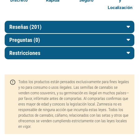
Discreto
Rápida
Seguro
y
Localización
Reseñas (201)
Preguntas
(0)
Restricciones
Todos los productos están pensados exclusivamente para fines legales
y no para consumo o usos ilegales. Las semillas de cannabis se
venden como souvenirs, y su germinación es ilegal en muchos países—
por favor, infórmate antes de comprarlas. Al comprarlas confirmas que
eres mayor de edad y conoces la legislación local. Zamnesia no es
responsable de ninguna acción que incumpla estas leyes. Todos los
productos de cannabis, cáñamo, relacionados con las setas y otros que
ofrecemos se venden cumpliendo estrictamente con las leyes locales
en vigor.