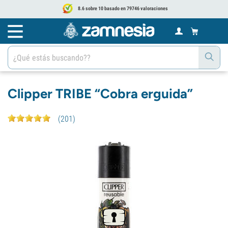
8.6 sobre 10 basado en 79746 valoraciones
Clipper TRIBE “Cobra erguida”
(
201
)