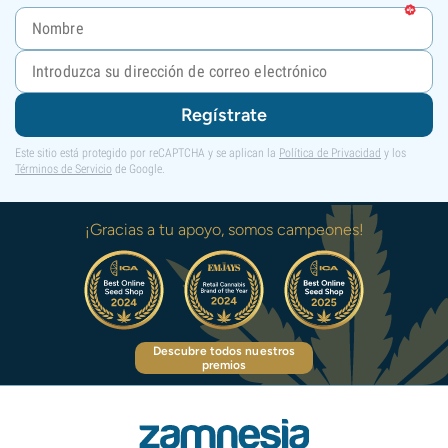
Regístrate
Este sitio está protegido por reCAPTCHA y se aplican la
Política de Privacidad
y los
Términos de Servicio
de Google.
¡Gracias a tu apoyo, somos campeones!
Descubre todos nuestros
premios