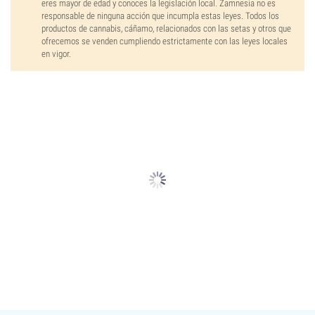
eres mayor de edad y conoces la legislación local. Zamnesia no es
responsable de ninguna acción que incumpla estas leyes. Todos los
productos de cannabis, cáñamo, relacionados con las setas y otros que
ofrecemos se venden cumpliendo estrictamente con las leyes locales
en vigor.