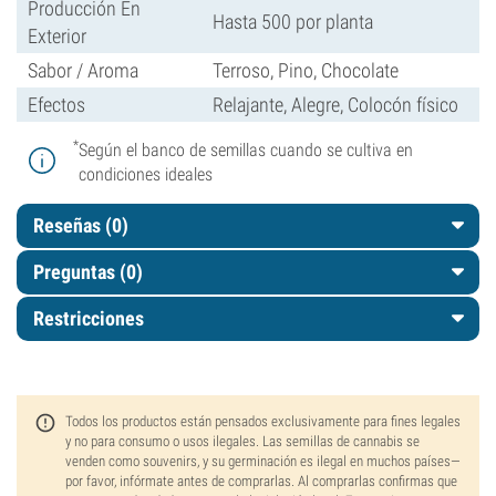
Producción En
Hasta 500 por planta
Exterior
Sabor / Aroma
Terroso, Pino, Chocolate
Efectos
Relajante, Alegre, Colocón físico
*
Según el banco de semillas cuando se cultiva en
condiciones ideales
Reseñas (0)
Preguntas
(0)
Restricciones
Todos los productos están pensados exclusivamente para fines legales
y no para consumo o usos ilegales. Las semillas de cannabis se
venden como souvenirs, y su germinación es ilegal en muchos países—
por favor, infórmate antes de comprarlas. Al comprarlas confirmas que