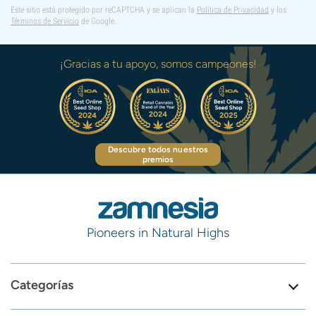
Este sitio está protegido por reCAPTCHA y se aplican la
Política de Privacidad
y los
Términos de Servicio
de Google.
¡Gracias a tu apoyo, somos campeones!
Descubre todos nuestros
premios
Pioneers in Natural Highs
Categorías