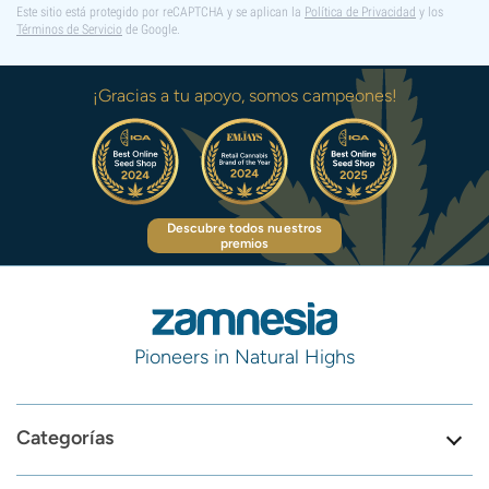
Este sitio está protegido por reCAPTCHA y se aplican la
Política de Privacidad
y los
Términos de Servicio
de Google.
¡Gracias a tu apoyo, somos campeones!
Descubre todos nuestros
premios
Pioneers in Natural Highs
Categorías