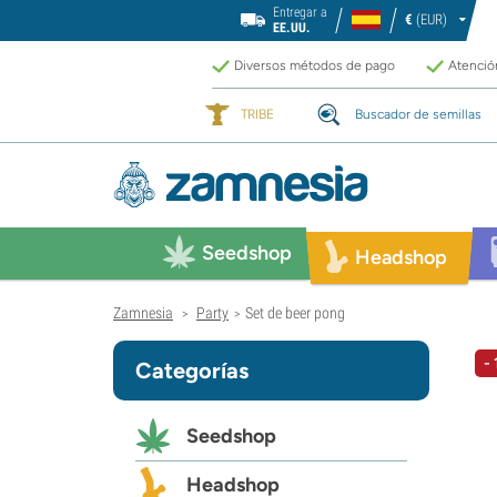
Entregar a
€
(EUR)
EE.UU.
Diversos métodos de pago
Atención
TRIBE
Buscador de semillas
Seedshop
Headshop
Zamnesia
Party
Set de beer pong
>
>
-
Categorías
Seedshop
Headshop