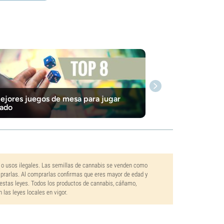
ejores juegos de mesa para jugar
ado
 o usos ilegales. Las semillas de cannabis se venden como
mprarlas. Al comprarlas confirmas que eres mayor de edad y
estas leyes. Todos los productos de cannabis, cáñamo,
las leyes locales en vigor.