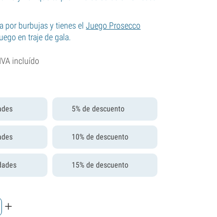
a por burbujas y tienes el
Juego Prosecco
uego en traje de gala.
IVA incluído
ades
5% de descuento
ades
10% de descuento
dades
15% de descuento
+