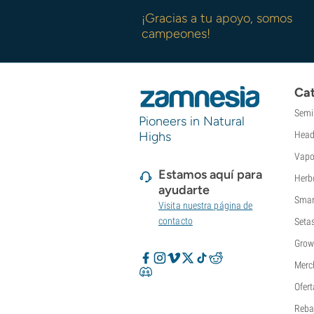
¡Gracias a tu apoyo, somos
campeones!
Cat
Semi
Pioneers in Natural
Highs
Head
Vapo
Estamos aquí para
Herb
ayudarte
Smar
Visita nuestra página de
contacto
Seta
Grow
Merc
Ofert
Reba