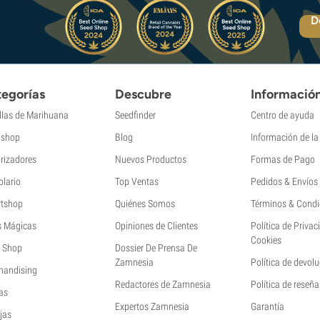
D
egorías
Descubre
Informació
llas de Marihuana
Seedfinder
Centro de ayuda
shop
Blog
Información de l
rizadores
Nuevos Productos
Formas de Pago
olario
Top Ventas
Pedidos & Envíos
tshop
Quiénes Somos
Términos & Condi
s Mágicas
Opiniones de Clientes
Política de Privac
Cookies
 Shop
Dossier De Prensa De
Zamnesia
Política de devol
handising
Redactores de Zamnesia
Política de reseña
as
Expertos Zamnesia
Garantía
jas