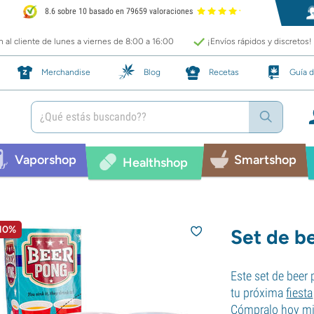
8.6 sobre 10 basado en 79659 valoraciones
 al cliente de lunes a viernes de 8:00 a 16:00
¡Envíos rápidos y discretos!
Merchandise
Blog
Recetas
Guía d
Vaporshop
Smartshop
Healthshop
 10%
Set de b
Este set de beer 
tu próxima
fiesta
Cómpralo hoy mi