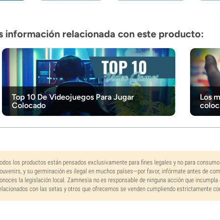
 información relacionada con este producto:
Top 10 De Videojuegos Para Jugar
Los m
Colocado
coloc
odos los productos están pensados exclusivamente para fines legales y no para consumo
ouvenirs, y su germinación es ilegal en muchos países—por favor, infórmate antes de co
onoces la legislación local. Zamnesia no es responsable de ninguna acción que incumpla 
elacionados con las setas y otros que ofrecemos se venden cumpliendo estrictamente con 