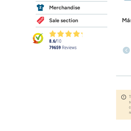
Merchandise
Más
Sale section
8.6/
10
79659
Reviews
T
s
c
r