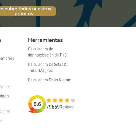
escubre todos nuestros
premios
n
Herramientas
Calculadora de
desintoxicación de THC
a empresa
Calculadora De Setas &
Trufas Mágicas
Calculadora Dosis Kratom
ciones
idad y
8.6
79659
Reviews
uciones
s