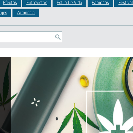
Efectos
Entrevistas
Estilo De Vida
Famosos
Festiva
ajes
Zamnesia