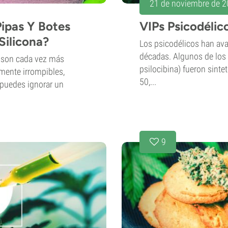
21 de noviembre de 
ipas Y Botes
VIPs Psicodélic
Silicona?
Los psicodélicos han av
décadas. Algunos de los
a son cada vez más
psilocibina) fueron sinte
mente irrompibles,
50,...
puedes ignorar un
9