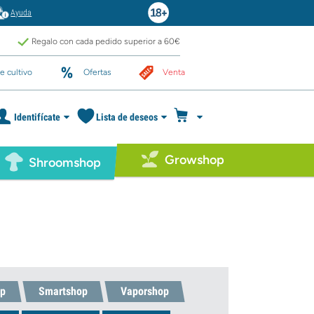
Ayuda
Regalo con cada pedido superior a 60€
e cultivo
Ofertas
Venta
Identifícate
Lista de deseos
Growshop
Shroomshop
p
Smartshop
Vaporshop