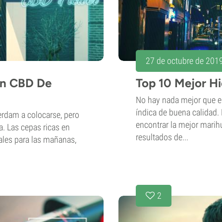
27 de octubre de 201
on CBD De
Top 10 Mejor H
No hay nada mejor que el
índica de buena calidad.
rdam a colocarse, pero
encontrar la mejor mari
a. Las cepas ricas en
resultados de...
ales para las mañanas,
2