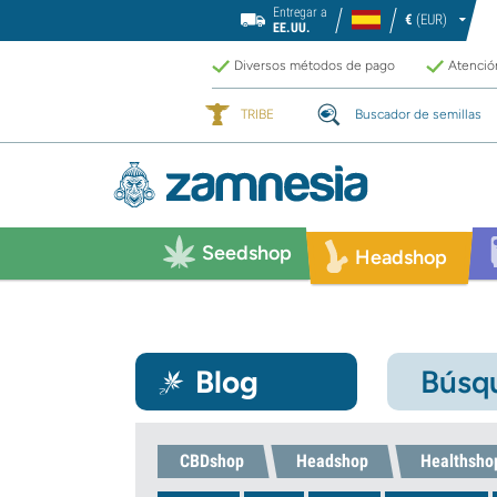
Entregar a
€
(EUR)
EE.UU.
Diversos métodos de pago
Atención
TRIBE
Buscador de semillas
Seedshop
Headshop
Blog
Búsqu
CBDshop
Headshop
Healthsho