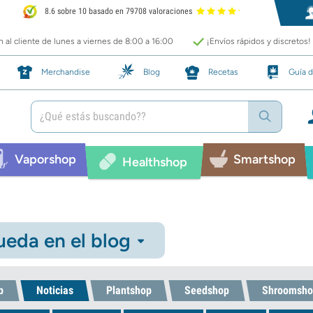
8.6 sobre 10 basado en 79708 valoraciones
 al cliente de lunes a viernes de 8:00 a 16:00
¡Envíos rápidos y discretos!
Merchandise
Blog
Recetas
Guía d
Vaporshop
Smartshop
Healthshop
eda en el blog
p
Noticias
Plantshop
Seedshop
Shroomsho