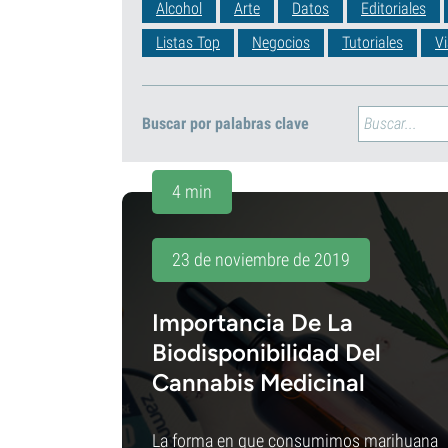
Alcohol
Arte
Datos
Editoriales
Listas Top
Negocios
Tutoriales
Vi
Buscar por palabras clave
4 min
23 de noviembre de 2019
Importancia De La
Biodisponibilidad Del
Cannabis Medicinal
La forma en que consumimos marihuana