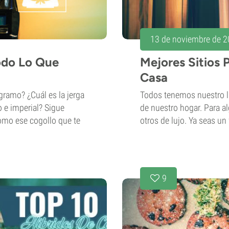
13 de noviembre de 
odo Lo Que
Mejores Sitios
Casa
ramo? ¿Cuál es la jerga
Todos tenemos nuestro l
 e imperial? Sigue
de nuestro hogar. Para al
omo ese cogollo que te
otros de lujo. Ya seas un
9