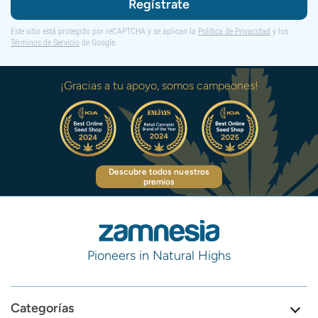
Regístrate
Este sitio está protegido por reCAPTCHA y se aplican la
Política de Privacidad
y los
Términos de Servicio
de Google.
¡Gracias a tu apoyo, somos campeones!
Descubre todos nuestros
premios
Pioneers in Natural Highs
Categorías