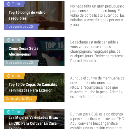
7 min
No hace falta un gran presupuesto
para conseguir un buen bong. El
Top 10 bongs de vidrio
vidrio de borosilicato auténtico, las
asequibles
caladas suaves filtradas por agua
y una...
7 de agosto de 2026
6 min
Le séchage est indispensable si
vous voulez conserver des
Cómo Secar Setas
champignons magiques plus de
Alucinógenas
quelques jours. Retirer correcteent
l'humidité aide à...
5 de agosto de 2026
6 min
Aunque el cultivo de marihuana de
exterior presenta unos cuantos
Top 10 De Cepas De Cannabis
retos, la recompensa hace que
Feminizadas Para Exterior
merezca mucho la pena. Además,
es un entorno mucho...
30 de julio de 2026
7 min
Cultivar para CBD es algo distinto
Las Mejores Variedades Ricas
a perseguir cifras enormes de THC.
En CBD Para Cultivar En Casa
Aquí conviene buscar genética
estable, una expresión constante