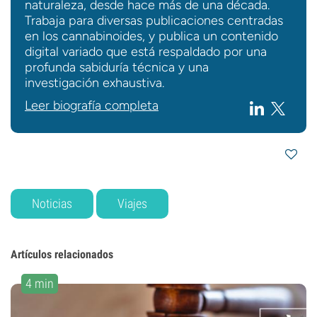
naturaleza, desde hace más de una década.
Trabaja para diversas publicaciones centradas
en los cannabinoides, y publica un contenido
digital variado que está respaldado por una
profunda sabiduría técnica y una
investigación exhaustiva.
Leer biografía completa
Noticias
Viajes
Artículos relacionados
4 min