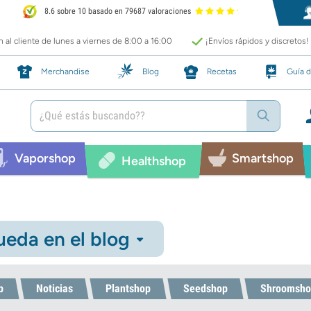
8.6 sobre 10 basado en 79687 valoraciones
 al cliente de lunes a viernes de 8:00 a 16:00
¡Envíos rápidos y discretos!
Merchandise
Blog
Recetas
Guía d
Vaporshop
Smartshop
Healthshop
eda en el blog
p
Noticias
Plantshop
Seedshop
Shroomsho