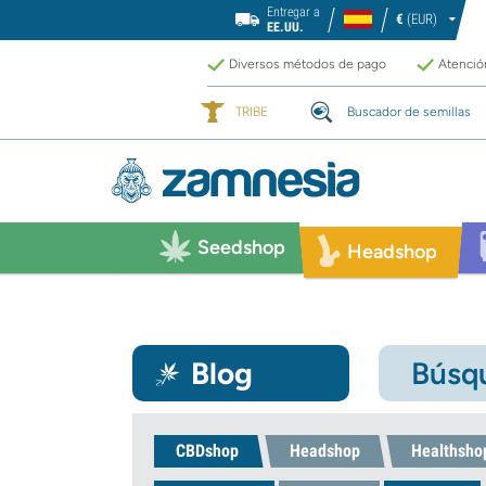
Entregar a
€
(EUR)
EE.UU.
Diversos métodos de pago
Atención
TRIBE
Buscador de semillas
Seedshop
Headshop
Blog
Búsqu
CBDshop
Headshop
Healthsho