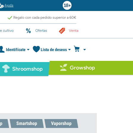
Ayuda
Regalo con cada pedido superior a 60€
e cultivo
Ofertas
Venta
Identifícate
Lista de deseos
Growshop
Shroomshop
p
Smartshop
Vaporshop