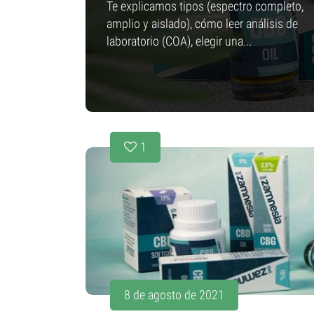
Te explicamos tipos (espectro completo,
amplio y aislado), cómo leer análisis de
laboratorio (COA), elegir una...
1
8 de agosto de 2021