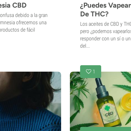
esia CBD
¿Puedes Vapear
De THC?
onfusa debido a la gran
amnesia ofrecemos una
Los aceites de CBD y THC
roductos de fácil
pero ¿podemos vapearlos
responder con un sí o u
del...
1