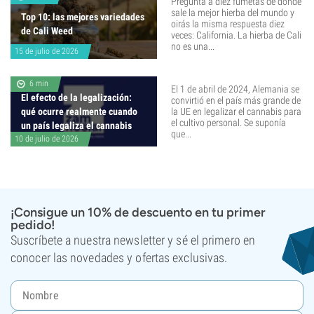
Pregunta a diez fumetas de dónde
sale la mejor hierba del mundo y
Top 10: las mejores variedades
oirás la misma respuesta diez
de Cali Weed
veces: California. La hierba de Cali
no es una...
15 de julio de 2026
6 min
El 1 de abril de 2024, Alemania se
El efecto de la legalización:
convirtió en el país más grande de
qué ocurre realmente cuando
la UE en legalizar el cannabis para
el cultivo personal. Se suponía
un país legaliza el cannabis
que...
10 de julio de 2026
¡Consigue un 10% de descuento en tu primer
pedido!
Suscríbete a nuestra newsletter y sé el primero en
conocer las novedades y ofertas exclusivas.