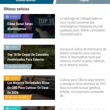
Últimas noticias
Popular
Últimas noticias
6 min
Le séchage est indispensable si
vous voulez conserver des
Cómo Secar Setas
champignons magiques plus de
Alucinógenas
quelques jours. Retirer correcteent
l'humidité aide à...
5 de agosto de 2026
6 min
Aunque el cultivo de marihuana de
exterior presenta unos cuantos
Top 10 De Cepas De Cannabis
retos, la recompensa hace que
Feminizadas Para Exterior
merezca mucho la pena. Además,
es un entorno mucho...
30 de julio de 2026
7 min
Cultivar para CBD es algo distinto
Las Mejores Variedades Ricas
a perseguir cifras enormes de THC.
En CBD Para Cultivar En Casa
Aquí conviene buscar genética
estable, una expresión constante
En 2026
de...
28 de julio de 2026
6 min