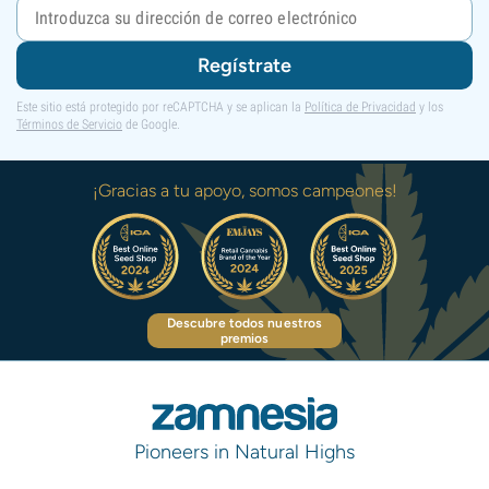
Regístrate
Este sitio está protegido por reCAPTCHA y se aplican la
Política de Privacidad
y los
Términos de Servicio
de Google.
¡Gracias a tu apoyo, somos campeones!
Descubre todos nuestros
premios
Pioneers in Natural Highs