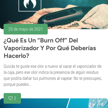
25 de mayo de 2021
¿Qué Es Un “Burn Off” Del
Vaporizador Y Por Qué Deberías
Hacerlo?
Quizás te guste ese olor a nuevo al sacar el vaporizador de
la caja, pero ese olor indica la presencia de algún residuo
que podría dañar tus pulmones al vapear. No te preocupes,
porque puedes...
2