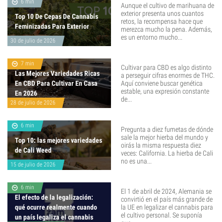
6 min
Aunque el cultivo de marihuana de
exterior presenta unos cuantos
Top 10 De Cepas De Cannabis
retos, la recompensa hace que
Feminizadas Para Exterior
merezca mucho la pena. Además,
es un entorno mucho...
30 de julio de 2026
7 min
Cultivar para CBD es algo distinto
Las Mejores Variedades Ricas
a perseguir cifras enormes de THC.
En CBD Para Cultivar En Casa
Aquí conviene buscar genética
estable, una expresión constante
En 2026
de...
28 de julio de 2026
6 min
Pregunta a diez fumetas de dónde
sale la mejor hierba del mundo y
Top 10: las mejores variedades
oirás la misma respuesta diez
de Cali Weed
veces: California. La hierba de Cali
no es una...
15 de julio de 2026
6 min
El 1 de abril de 2024, Alemania se
El efecto de la legalización:
convirtió en el país más grande de
qué ocurre realmente cuando
la UE en legalizar el cannabis para
el cultivo personal. Se suponía
un país legaliza el cannabis