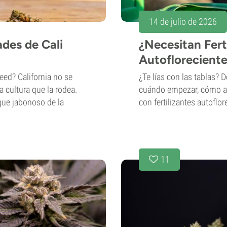
14 de julio de 2026
ades de Cali
¿Necesitan Fert
Autoflorecient
eed? California no se
¿Te lías con las tablas? 
la cultura que la rodea.
cuándo empezar, cómo alt
que jabonoso de la
con fertilizantes autoflor
11