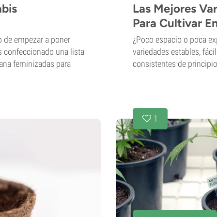
bis
Las Mejores Va
Para Cultivar E
to de empezar a poner
¿Poco espacio o poca exp
s confeccionado una lista
variedades estables, fáci
uana feminizadas para
consistentes de principio 
1