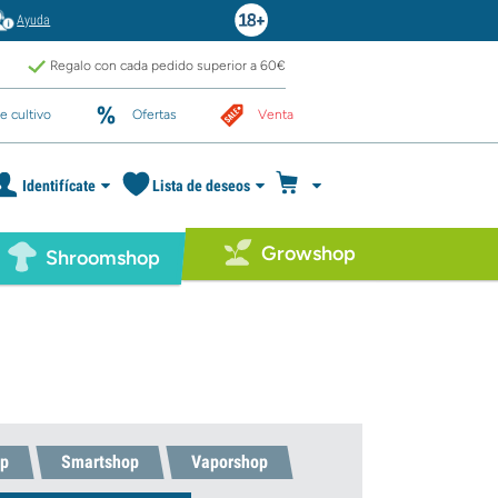
Ayuda
Regalo con cada pedido superior a 60€
e cultivo
Ofertas
Venta
Identifícate
Lista de deseos
Growshop
Shroomshop
p
Smartshop
Vaporshop