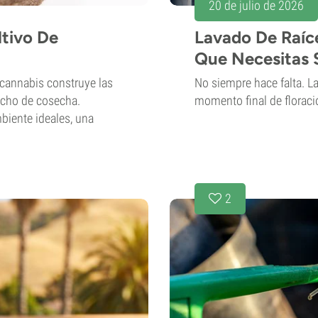
20 de julio de 2026
ltivo De
Lavado De Raíc
Que Necesitas 
 cannabis construye las
No siempre hace falta. La 
 techo de cosecha.
momento final de floraci
mbiente ideales, una
2