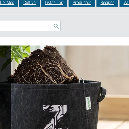
 Del Mes
Cultivo
Listas Top
Productos
Recipes
Va
s