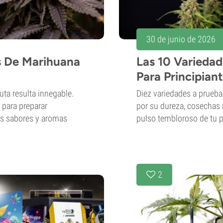
30 de junio de 2026
s De Marihuana
Las 10 Variedad
Para Principian
uta resulta innegable.
Diez variedades a prueba
a para preparar
por su dureza, cosechas 
os sabores y aromas
pulso tembloroso de tu p
2