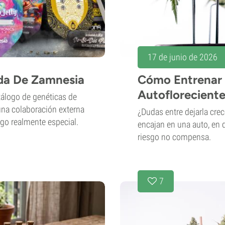
17 de junio de 2026
ada De Zamnesia
Cómo Entrenar 
Autoflorecient
álogo de genéticas de
 una colaboración externa
¿Dudas entre dejarla cre
algo realmente especial.
encajan en una auto, en 
riesgo no compensa.
7