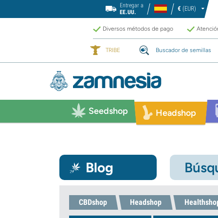
Entregar a
€
(EUR)
EE.UU.
Diversos métodos de pago
Atención
TRIBE
Buscador de semillas
Seedshop
Headshop
Blog
Búsqu
CBDshop
Headshop
Healthsho