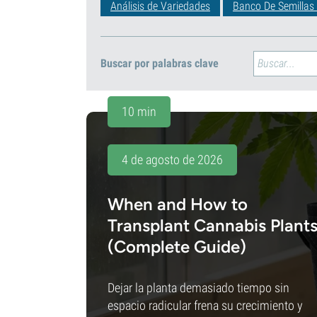
Análisis de Variedades
Banco De Semillas
Buscar por palabras clave
10 min
4 de agosto de 2026
When and How to
Transplant Cannabis Plant
(Complete Guide)
Dejar la planta demasiado tiempo sin
espacio radicular frena su crecimiento y