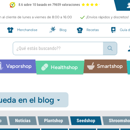
8.6 sobre 10 basado en 79659 valoraciones
 al cliente de lunes a viernes de 8:00 a 16:00
¡Envíos rápidos y discretos!
Merchandise
Blog
Recetas
Guía d
Vaporshop
Smartshop
Healthshop
eda en el blog
p
Noticias
Plantshop
Seedshop
Shroomsho