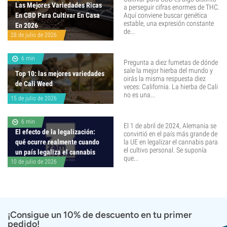
Las Mejores Variedades Ricas
a perseguir cifras enormes de THC.
En CBD Para Cultivar En Casa
Aquí conviene buscar genética
estable, una expresión constante
En 2026
de...
28 de julio de 2026
6 min
Pregunta a diez fumetas de dónde
sale la mejor hierba del mundo y
Top 10: las mejores variedades
oirás la misma respuesta diez
de Cali Weed
veces: California. La hierba de Cali
no es una...
15 de julio de 2026
6 min
El 1 de abril de 2024, Alemania se
El efecto de la legalización:
convirtió en el país más grande de
qué ocurre realmente cuando
la UE en legalizar el cannabis para
el cultivo personal. Se suponía
un país legaliza el cannabis
que...
10 de julio de 2026
¡Consigue un 10% de descuento en tu primer
pedido!