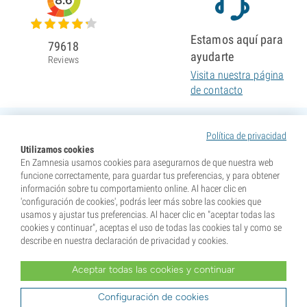
8.6
Estamos aquí para
79618
ayudarte
Reviews
Visita nuestra página
de contacto
Política de privacidad
Utilizamos cookies
En Zamnesia usamos cookies para asegurarnos de que nuestra web
funcione correctamente, para guardar tus preferencias, y para obtener
información sobre tu comportamiento online. Al hacer clic en
'configuración de cookies', podrás leer más sobre las cookies que
usamos y ajustar tus preferencias. Al hacer clic en "aceptar todas las
cookies y continuar", aceptas el uso de todas las cookies tal y como se
describe en nuestra declaración de privacidad y cookies.
Aceptar todas las cookies y continuar
* Nuestras semillas se venden como suvenires. La germinación de semillas es ilegal en muchos
países. Infórmate antes de efectuar tu compra. Al realizar tu pedido indicas que eres mayor de edad en
tu lugar de residencia y que conoces las normativas locales. También eximes de toda responsabilidad a
Configuración de cookies
Zamnesia si actúas al margen de ellas.