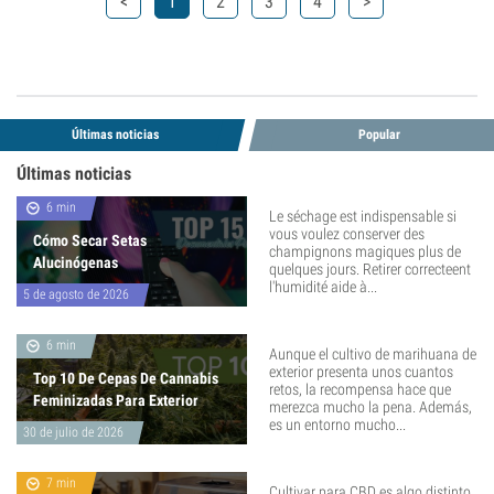
<
1
2
3
4
>
Últimas noticias
Popular
Últimas noticias
6 min
Le séchage est indispensable si
vous voulez conserver des
Cómo Secar Setas
champignons magiques plus de
Alucinógenas
quelques jours. Retirer correcteent
l'humidité aide à...
5 de agosto de 2026
6 min
Aunque el cultivo de marihuana de
exterior presenta unos cuantos
Top 10 De Cepas De Cannabis
retos, la recompensa hace que
Feminizadas Para Exterior
merezca mucho la pena. Además,
es un entorno mucho...
30 de julio de 2026
7 min
Cultivar para CBD es algo distinto