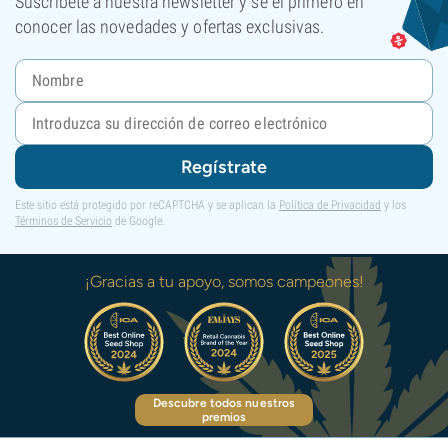
Suscríbete a nuestra newsletter y sé el primero en
conocer las novedades y ofertas exclusivas.
Regístrate
Este sitio está protegido por reCAPTCHA y se aplican la
Política de Privacidad
y los
Términos de Servicio
de Google.
¡Gracias a tu apoyo, somos campeones!
Descubre todos nuestros
premios