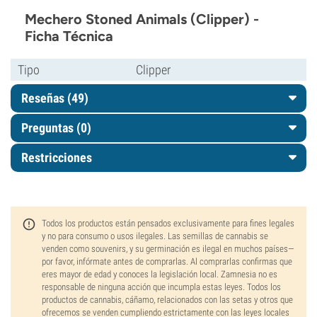
Mechero Stoned Animals (Clipper) -
Ficha Técnica
Tipo
Clipper
Reseñas (49)
Preguntas
(0)
Restricciones
Todos los productos están pensados exclusivamente para fines legales
y no para consumo o usos ilegales. Las semillas de cannabis se
venden como souvenirs, y su germinación es ilegal en muchos países—
por favor, infórmate antes de comprarlas. Al comprarlas confirmas que
eres mayor de edad y conoces la legislación local. Zamnesia no es
responsable de ninguna acción que incumpla estas leyes. Todos los
productos de cannabis, cáñamo, relacionados con las setas y otros que
ofrecemos se venden cumpliendo estrictamente con las leyes locales