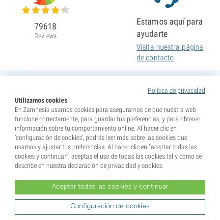
Estamos aquí para
79618
ayudarte
Reviews
Visita nuestra página
de contacto
Política de privacidad
Utilizamos cookies
En Zamnesia usamos cookies para asegurarnos de que nuestra web
funcione correctamente, para guardar tus preferencias, y para obtener
información sobre tu comportamiento online. Al hacer clic en
'configuración de cookies', podrás leer más sobre las cookies que
usamos y ajustar tus preferencias. Al hacer clic en "aceptar todas las
cookies y continuar", aceptas el uso de todas las cookies tal y como se
describe en nuestra declaración de privacidad y cookies.
Aceptar todas las cookies y continuar
* Nuestras semillas se venden como suvenires. La germinación de semillas es ilegal en muchos
países. Infórmate antes de efectuar tu compra. Al realizar tu pedido indicas que eres mayor de edad en
tu lugar de residencia y que conoces las normativas locales. También eximes de toda responsabilidad a
Configuración de cookies
Zamnesia si actúas al margen de ellas.