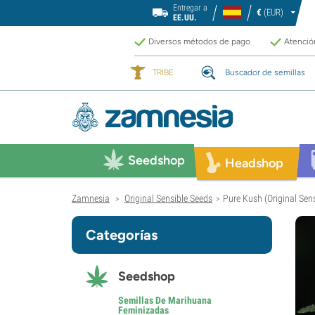
Entregar a
€
(EUR)
EE.UU.
Diversos métodos de pago
Atención
TRIBE
Buscador de semillas
Seedshop
Headshop
Zamnesia
Original Sensible Seeds
Pure Kush (Original Sen
>
>
Categorías
Seedshop
Semillas De Marihuana
Feminizadas