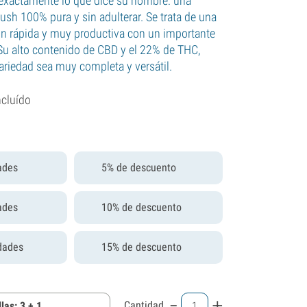
exactamente lo que dice su nombre: una
ush 100% pura y sin adulterar. Se trata de una
ión rápida y muy productiva con un importante
 Su alto contenido de CBD y el 22% de THC,
ariedad sea muy completa y versátil.
ncluído
ades
5% de descuento
ades
10% de descuento
dades
15% de descuento
-
+
Cantidad
las: 3 + 1