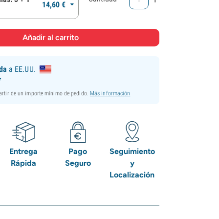
14,
60
€
ida
a EE.UU.
*
partir de un importe mínimo de pedido.
Más información
Entrega
Pago
Seguimiento
Rápida
Seguro
y
Localización