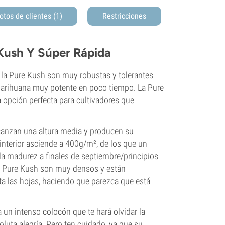
otos de clientes (1)
Restricciones
 Kush Y Súper Rápida
 la Pure Kush son muy robustas y tolerantes
marihuana muy potente en poco tiempo. La Pure
 la opción perfecta para cultivadores que
lcanzan una altura media y producen su
interior asciende a 400g/m², de los que un
 la madurez a finales de septiembre/principios
la Pure Kush son muy densos y están
a las hojas, haciendo que parezca que está
un intenso colocón que te hará olvidar la
soluta alegría. Pero ten cuidado, ya que su