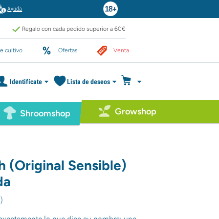
Ayuda
Regalo con cada pedido superior a 60€
e cultivo
Ofertas
Venta
Identifícate
Lista de deseos
Growshop
Shroomshop
 (Original Sensible)
da
0
)