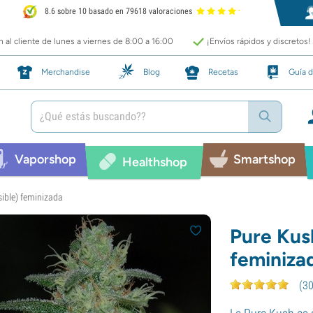
8.6 sobre 10 basado en 79618 valoraciones
 al cliente de lunes a viernes de 8:00 a 16:00
¡Envíos rápidos y discretos!
Merchandise
Blog
Recetas
Guía d
Vaporshop
Smartshop
Healthshop
sible) feminizada
Pure Kush
feminiza
(
3