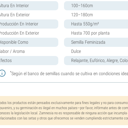
ltura En Interior
100–160cm
Altura En Exterior
120–180cm
Producción En Interior
Hasta 550g/m²
Producción En Exterior
Hasta 700 por planta
Disponible Como
Semilla Feminizada
Sabor / Aroma
Dulce
Efectos
Relajante, Eufórico, Alegre, Colo
*
Según el banco de semillas cuando se cultiva en condiciones idea
odos los productos están pensados exclusivamente para fines legales y no para consumo
ouvenirs, y su germinación es ilegal en muchos países—por favor, infórmate antes de co
onoces la legislación local. Zamnesia no es responsable de ninguna acción que incumpla 
elacionados con las setas y otros que ofrecemos se venden cumpliendo estrictamente con 