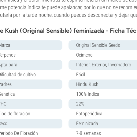
me potencia índica te puede apalancar, por lo que no se recomie
rutarla por la tarde-noche, cuando puedes desconectar y dejar q
e Kush (Original Sensible) feminizada - Ficha Téc
Marca
Original Sensible Seeds
Terpenos
Ocimeno
Apta para
Interior, Exterior, Invernadero
ificultad de cultivo
Fácil
Padres
Hindu Kush
Genética
100% Indica
THC
22%
Tipo de floración
Fotoperiódica
Sexo
Feminizada
Periodo De Floración
7-8 semanas