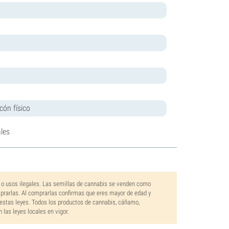
cón físico
les
 o usos ilegales. Las semillas de cannabis se venden como
mprarlas. Al comprarlas confirmas que eres mayor de edad y
estas leyes. Todos los productos de cannabis, cáñamo,
las leyes locales en vigor.