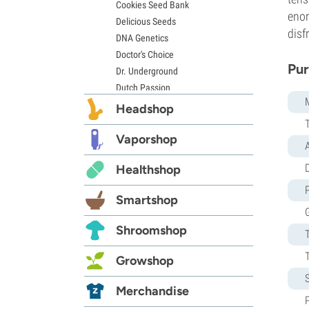
Cookies Seed Bank
enor
Delicious Seeds
disf
DNA Genetics
Doctor's Choice
Pur
Dr. Underground
Dutch Passion
Elite Seeds
Headshop
Eva Seeds
Exotic Seed
Vaporshop
Expert Seeds
D
Healthshop
FastBuds
Female Seeds
Smartshop
French Touch Seeds
Garden of Green
Shroomshop
GeneSeeds
Genehtik Seeds
Growshop
G13 Labs
Grass-O-Matic
Merchandise
Greenhouse Seeds