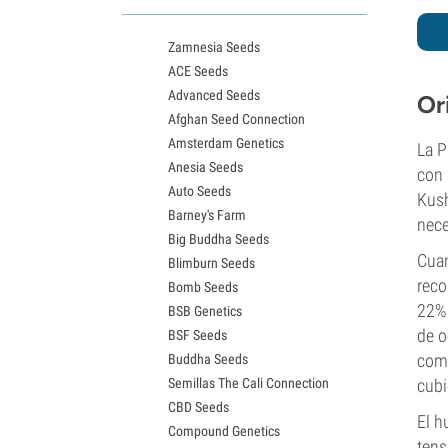
Variedades White Widow
Semillas de Northern Lights
Zamnesia Seeds
Semillas de Granddaddy Purple
ACE Seeds
Semillas de OG Kush
Advanced Seeds
Semillas de Blue Dream
Or
Afghan Seed Connection
Semillas de Lemon Haze
Amsterdam Genetics
Semillas de Bruce Banner
La P
Anesia Seeds
Semillas de Gelato
con 
Auto Seeds
Semillas de Sour Diesel
Kush
Barney's Farm
Semillas de Jack Herer
nece
Big Buddha Seeds
Semillas de Girl Scout Cookies
Cuan
Blimburn Seeds
Semillas de Wedding Cake
reco
Bomb Seeds
Semillas de Zkittlez
22% 
BSB Genetics
Semillas de Pineapple Express
de o
BSF Seeds
Semillas de Chemdawg
comp
Buddha Seeds
Semillas de Hindu Kush
Semillas The Cali Connection
cubi
Semillas de Mimosa
CBD Seeds
El h
Compound Genetics
tens