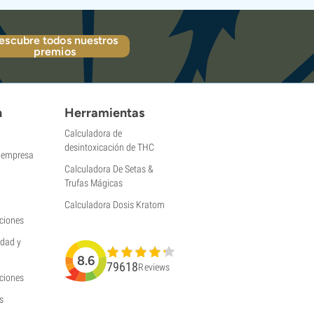
escubre todos nuestros
premios
n
Herramientas
Calculadora de
desintoxicación de THC
a empresa
Calculadora De Setas &
Trufas Mágicas
Calculadora Dosis Kratom
ciones
idad y
8.6
79618
Reviews
uciones
s