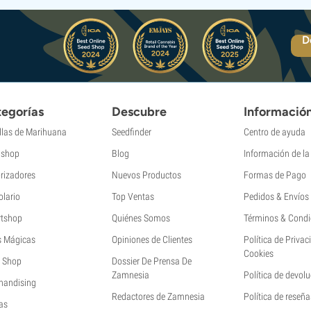
D
egorías
Descubre
Informació
llas de Marihuana
Seedfinder
Centro de ayuda
shop
Blog
Información de l
rizadores
Nuevos Productos
Formas de Pago
olario
Top Ventas
Pedidos & Envíos
tshop
Quiénes Somos
Términos & Condi
s Mágicas
Opiniones de Clientes
Política de Privac
Cookies
 Shop
Dossier De Prensa De
Zamnesia
Política de devol
handising
Redactores de Zamnesia
Política de reseña
as