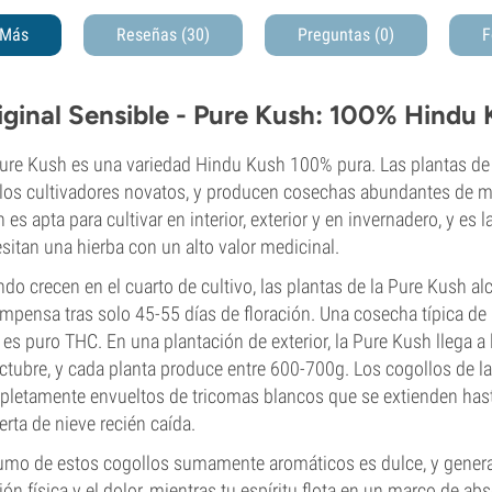
Más
Reseñas (30)
Preguntas
(0)
F
iginal Sensible - Pure Kush: 100% Hindu
ure Kush es una variedad Hindu Kush 100% pura. Las plantas de
los cultivadores novatos, y producen cosechas abundantes de 
 es apta para cultivar en interior, exterior y en invernadero, y es
sitan una hierba con un alto valor medicinal.
do crecen en el cuarto de cultivo, las plantas de la Pure Kush a
mpensa tras solo 45-55 días de floración. Una cosecha típica de 
es puro THC. En una plantación de exterior, la Pure Kush llega a
ctubre, y cada planta produce entre 600-700g. Los cogollos de 
letamente envueltos de tricomas blancos que se extienden hast
erta de nieve recién caída.
umo de estos cogollos sumamente aromáticos es dulce, y genera 
ión física y el dolor, mientras tu espíritu flota en un marco de ab