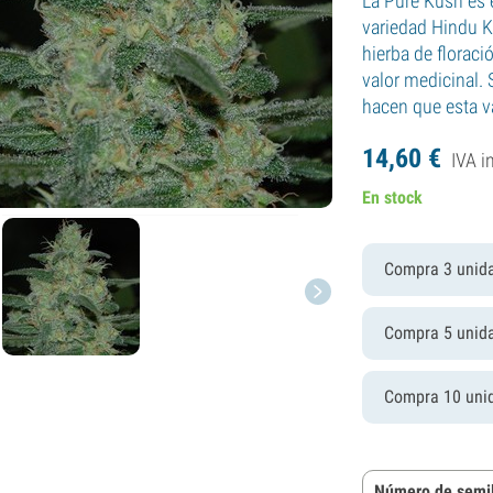
La Pure Kush es 
variedad Hindu K
hierba de florac
valor medicinal.
hacen que esta v
14,
60
€
IVA i
En stock
Compra 3 unid
Compra 5 unid
Compra 10 uni
Número de semil