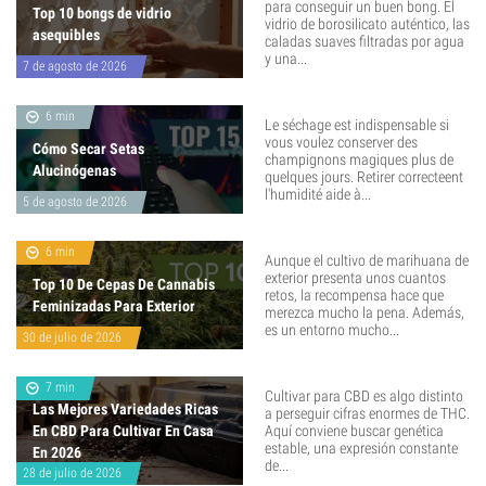
para conseguir un buen bong. El
Top 10 bongs de vidrio
vidrio de borosilicato auténtico, las
asequibles
caladas suaves filtradas por agua
y una...
7 de agosto de 2026
6 min
Le séchage est indispensable si
vous voulez conserver des
Cómo Secar Setas
champignons magiques plus de
Alucinógenas
quelques jours. Retirer correcteent
l'humidité aide à...
5 de agosto de 2026
6 min
Aunque el cultivo de marihuana de
exterior presenta unos cuantos
Top 10 De Cepas De Cannabis
retos, la recompensa hace que
Feminizadas Para Exterior
merezca mucho la pena. Además,
es un entorno mucho...
30 de julio de 2026
7 min
Cultivar para CBD es algo distinto
Las Mejores Variedades Ricas
a perseguir cifras enormes de THC.
En CBD Para Cultivar En Casa
Aquí conviene buscar genética
estable, una expresión constante
En 2026
de...
28 de julio de 2026