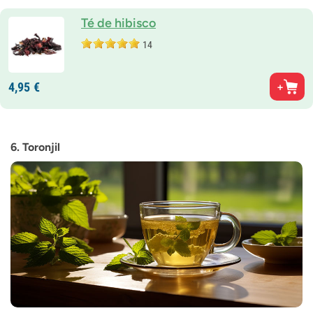
Té de hibisco
14
4,
95
€
6. Toronjil